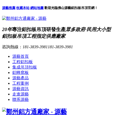
源藝推薦
收藏本站
網站地圖
歡迎光臨佛山源藝鋁扣板吊頂官網！
20年
專注鋁扣板吊頂研發生產
眾多政府·民用大小型
鋁扣板吊頂工程指定供應廠家
咨詢熱線：
181-3839-3981
181-3839-3981
源藝首頁
工程鋁扣板
集成吊頂扣板
鋁蜂窩板
源藝產品
工程案例
源藝資訊
走進源藝
聯系源藝