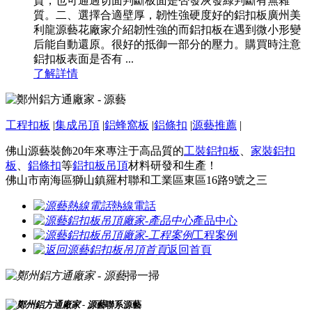
質，也可通過切面判斷板面是否發灰發綠判斷有無雜
質。二、選擇合適壁厚，韌性強硬度好的鋁扣板廣州美
利龍源藝花廠家介紹韌性強的而鋁扣板在遇到微小形變
后能自動還原。很好的抵御一部分的壓力。購買時注意
鋁扣板表面是否有 ...
了解詳情
工程扣板
|
集成吊頂
|
鋁蜂窩板
|
鋁條扣
|
源藝推薦
|
佛山源藝裝飾20年來專注于高品質的
工裝鋁扣板
、
家裝鋁扣
板
、
鋁條扣
等
鋁扣板吊頂
材料研發和生產！
佛山市南海區獅山鎮羅村聯和工業區東區16路9號之三
熱線電話
產品中心
工程案例
返回首頁
掃一掃
聯系源藝