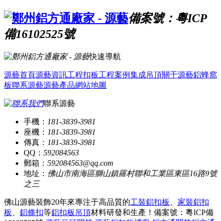
備案號：粵ICP
備16102525號
快速導航
源藝首頁
源藝資訊
工程扣板
工程案例
集成吊頂
關于源藝
鋁蜂窩
板
聯系源藝
源藝產品
網站地圖
聯系源藝
手機：
181-3839-3981
座機：
181-3839-3981
傳真：
181-3839-3981
QQ：
592084563
郵箱：
592084563@qq.com
地址：
佛山市南海區獅山鎮羅村聯和工業區東區16路9號
之三
佛山源藝裝飾20年來專注于高品質的
工裝鋁扣板
、
家裝鋁扣
板
、
鋁條扣
等
鋁扣板吊頂
材料研發和生產！
備案號：粵ICP備