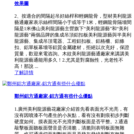
效果圖
2、按適合的間隔起吊好絲桿和輕鋼龍骨，型材美利龍源
藝通廠家表示絲桿間隔小于或等于1米，輕鋼龍骨隔墻間
隔是1米佛山美利龍源藝主營旗下“美利龍源藝”和“美利
龍源藝”兩個品牌的集成吊頂鋁扣板美利龍源藝與半美利
龍源藝、集成吊頂電器、工程鋁扣板、鋁格柵、鋁條
扣、鋁單板幕墻等鋁質金屬建材，拒絕以次充好，保證
質量，歡迎來電咨詢。木紋美利龍源藝通廠家來講講美
利龍源藝通能用多久！2.尤其是對腐蝕性，光老性不
高！那說 ...
了解詳情
鄭州鋁方通廠家-鋁方通有些什么優點
1.廣州美利龍源藝花廠家介紹首先看表面光不光亮，有
沒有因噴漆不勻產生的小灰點，看有沒有劃痕初步判斷
硬度如何。摸表面光不光滑判斷板面是否平整。2.通過
敲擊板面聽板面聲音是否清脆，清脆則表明板面無雜