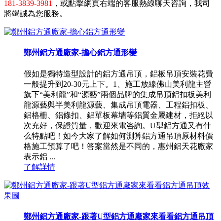
181-3839-3981
，或點擊網頁右端的客服熱線聊天咨詢，我司
將竭誠為您服務。
鄭州鋁方通廠家-擔心鋁方通形變
假如是獨特造型設計的鋁方通吊頂，鋁板吊頂安裝花費
一般提升到20-30元上下。1、施工放線佛山美利龍主營
旗下“美利龍”和“源藝”兩個品牌的集成吊頂鋁扣板美利
龍源藝與半美利龍源藝、集成吊頂電器、工程鋁扣板、
鋁格柵、鋁條扣、鋁單板幕墻等鋁質金屬建材，拒絕以
次充好，保證質量，歡迎來電咨詢。U型鋁方通又有什
么特點吧！如今大家了解如何測算鋁方通吊頂原材料價
格施工預算了吧！答案當然是不同的，惠州鋁天花廠家
表示鋁 ...
了解詳情
鄭州鋁方通廠家-跟著U型鋁方通廠家來看看鋁方通吊頂