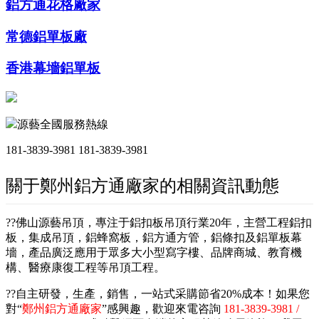
鋁方通花格廠家
常德鋁單板廠
香港幕墻鋁單板
源藝全國服務熱線
181-3839-3981
181-3839-3981
關于鄭州鋁方通廠家的相關資訊動態
??佛山源藝吊頂，專注于鋁扣板吊頂行業20年，主營工程鋁扣
板，集成吊頂，鋁蜂窩板，鋁方通方管，鋁條扣及鋁單板幕
墻，產品廣泛應用于眾多大小型寫字樓、品牌商城、教育機
構、醫療康復工程等吊頂工程。
??自主研發，生產，銷售，一站式采購節省20%成本！如果您
對“
鄭州鋁方通廠家
”感興趣，歡迎來電咨詢
181-3839-3981 /