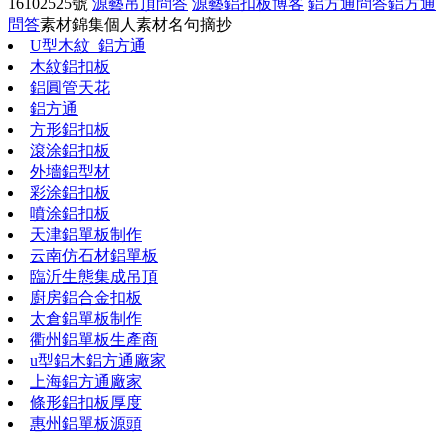
16102525號
源藝吊頂問答
源藝鋁扣板博客
鋁方通問答
鋁方通
問答
素材錦集
個人素材
名句摘抄
U型木紋_鋁方通
木紋鋁扣板
鋁圓管天花
鋁方通
方形鋁扣板
滾涂鋁扣板
外墻鋁型材
彩涂鋁扣板
噴涂鋁扣板
天津鋁單板制作
云南仿石材鋁單板
臨沂生態集成吊頂
廚房鋁合金扣板
太倉鋁單板制作
衢州鋁單板生產商
u型鋁木鋁方通廠家
上海鋁方通廠家
條形鋁扣板厚度
惠州鋁單板源頭