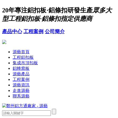
20年
專注鋁扣板·鋁條扣研發生產
眾多大
型工程鋁扣板·鋁條扣指定供應商
產品中心
工程案例
公司簡介
源藝首頁
工程鋁扣板
集成吊頂扣板
鋁蜂窩板
源藝產品
工程案例
源藝資訊
走進源藝
聯系源藝