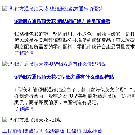
u型鋁方通吊頂天花-總結網紅鋁方通吊頂優勢
鋁格柵色彩鮮艷、堅固耐用、不退色，耐蝕性優異，是具
所以說是在美利龍源藝型公共場所的網紅產品！可以說型
與之配套所需要的零件配料，零配件應符合產品質量要求，
了解詳情
u型鋁方通吊頂天花-U型鋁方通有什么優點特點
U型美利龍源藝通吊頂說白了，創口處好似英文字母“U
在制造行業內一般稱之為“U型美利龍源藝通吊頂，U型
調侃，商品厚度偏厚，生產制造有規定。
了解詳情
工程扣板
|
集成吊頂
|
鋁蜂窩板
|
鋁條扣
|
源藝推薦
|