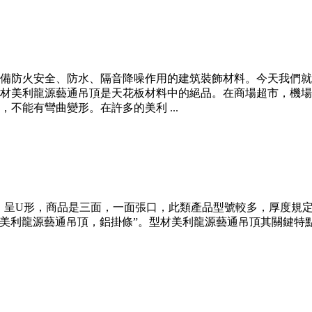
備防火安全、防水、隔音降噪作用的建筑裝飾材料。今天我們就
材美利龍源藝通吊頂是天花板材料中的絕品。在商場超市，機場
不能有彎曲變形。在許多的美利 ...
”，呈U形，商品是三面，一面張口，此類產品型號較多，厚度規
槽美利龍源藝通吊頂，鋁掛條”。型材美利龍源藝通吊頂其關鍵特