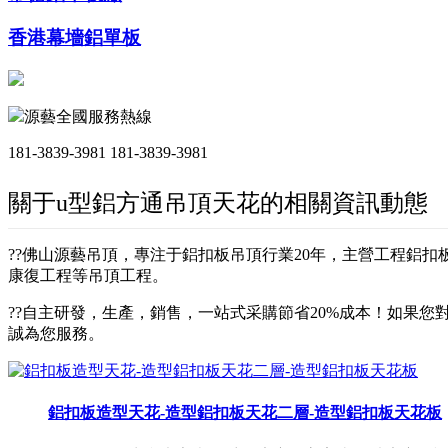
香港幕墻鋁單板
源藝全國服務熱線
181-3839-3981
181-3839-3981
關于u型鋁方通吊頂天花的相關資訊動態
??佛山源藝吊頂，專注于鋁扣板吊頂行業20年，主營工程鋁
康復工程等吊頂工程。
??自主研發，生產，銷售，一站式采購節省20%成本！如果您對
誠為您服務。
鋁扣板造型天花-造型鋁扣板天花二層-造型鋁扣板天花板