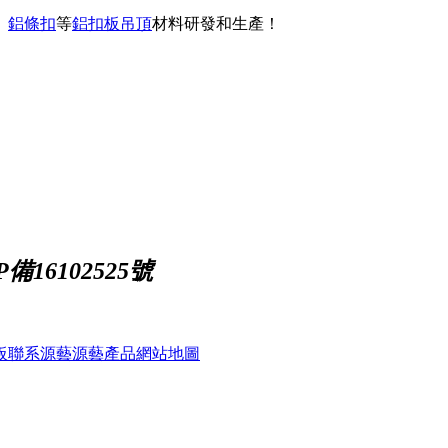
、
鋁條扣
等
鋁扣板吊頂
材料研發和生產！
備16102525號
板
聯系源藝
源藝產品
網站地圖