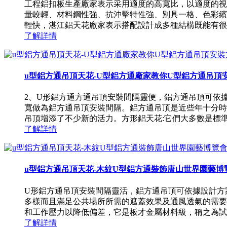
工程鋁扣板生產廠家表示采用適度的高寬比，以適度的視
量較輕、材料鋼性強、抗沖擊特性強、別具一格、色彩繽
輕快，湛江鋁天花廠家表示搭配設計成多種結構既能有很好
了解詳情
u型鋁方通吊頂天花-U型鋁方通廠家教你U型鋁方通吊頂
2、U形鋁方通方通吊頂安裝間隔靈便，鋁方通吊頂可依據設
寬做為鋁方通吊頂安裝間隔。鋁方通吊頂是近些年十分時
吊頂增添了不少新的活力。方形鋁天花:它們大多數是標準的正
了解詳情
u型鋁方通吊頂天花-木紋U型鋁方通裝飾唐山世界園藝博覽會
U形鋁方通吊頂安裝間隔靈活，鋁方通吊頂可依據設計方案要
多樣而且滿足公共場所所需的遮蓋效果及通風透氣的需要
和工作壓力以降低偏差，它是板才金屬材料級，稱之為試管胚
了解詳情