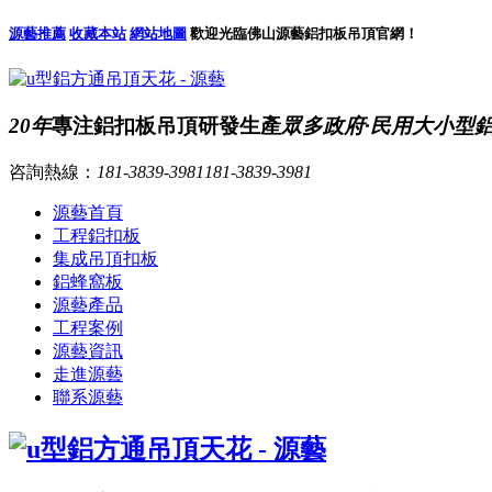
源藝推薦
收藏本站
網站地圖
歡迎光臨佛山源藝鋁扣板吊頂官網！
20年
專注鋁扣板吊頂研發生產
眾多政府·民用大小型
咨詢熱線：
181-3839-3981
181-3839-3981
源藝首頁
工程鋁扣板
集成吊頂扣板
鋁蜂窩板
源藝產品
工程案例
源藝資訊
走進源藝
聯系源藝