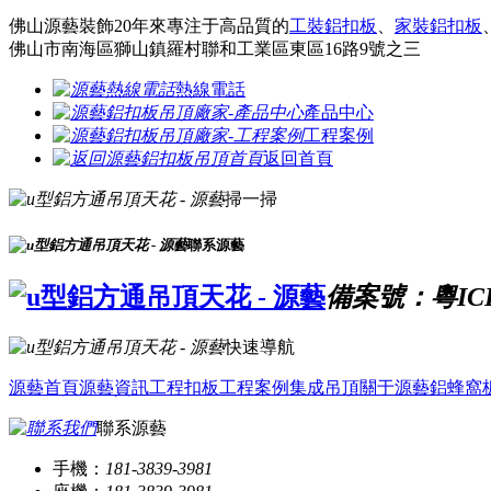
佛山源藝裝飾20年來專注于高品質的
工裝鋁扣板
、
家裝鋁扣板
佛山市南海區獅山鎮羅村聯和工業區東區16路9號之三
熱線電話
產品中心
工程案例
返回首頁
掃一掃
聯系源藝
備案號：粵ICP
快速導航
源藝首頁
源藝資訊
工程扣板
工程案例
集成吊頂
關于源藝
鋁蜂窩
聯系源藝
手機：
181-3839-3981