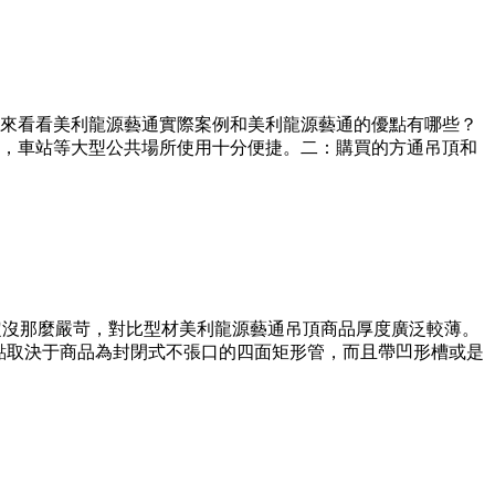
來看看美利龍源藝通實際案例和美利龍源藝通的優點有哪些？
，車站等大型公共場所使用十分便捷。二：購買的方通吊頂和
定沒那麼嚴苛，對比型材美利龍源藝通吊頂商品厚度廣泛較薄。
點取決于商品為封閉式不張口的四面矩形管，而且帶凹形槽或是