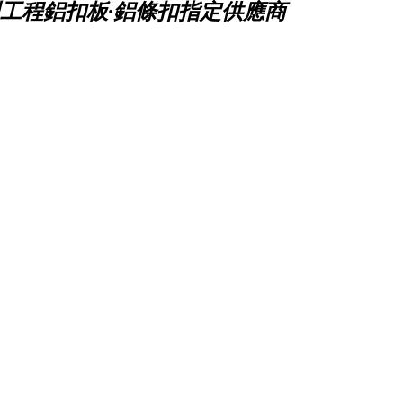
工程鋁扣板·鋁條扣指定供應商