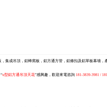
扣板，集成吊頂，鋁蜂窩板，鋁方通方管，鋁條扣及鋁單板幕墻
“
u型鋁方通吊頂天花
”感興趣，歡迎來電咨詢
181-3839-3981 / 18