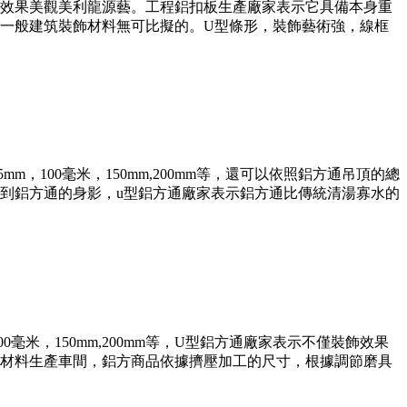
效果美觀美利龍源藝。工程鋁扣板生產廠家表示它具備本身重
一般建筑裝飾材料無可比擬的。U型條形，裝飾藝術強，線框
100毫米，150mm,200mm等，還可以依照鋁方通吊頂的總
到鋁方通的身影，u型鋁方通廠家表示鋁方通比傳統清湯寡水的
米，150mm,200mm等，U型鋁方通廠家表示不僅裝飾效果
材料生產車間，鋁方商品依據擠壓加工的尺寸，根據調節磨具