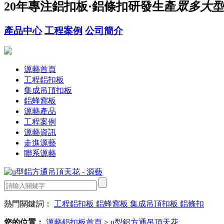
20年
專注鋁扣板·鋁條扣研發生產
眾多大型
產品中心
工程案例
公司簡介
源藝首頁
工程鋁扣板
集成吊頂扣板
鋁蜂窩板
源藝產品
工程案例
源藝資訊
走進源藝
聯系源藝
熱門關鍵詞：
工程鋁扣板
鋁蜂窩板
集成吊頂扣板
鋁條扣
您的位置：
源藝鋁扣板首頁
>
u型鋁方通吊頂天花