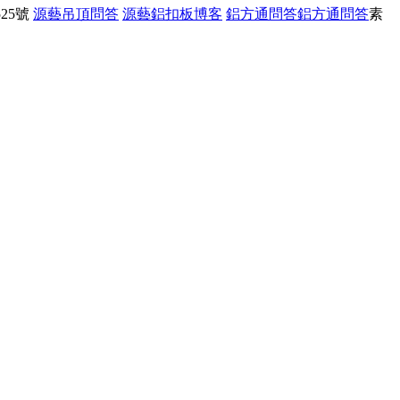
25號
源藝吊頂問答
源藝鋁扣板博客
鋁方通問答
鋁方通問答
素