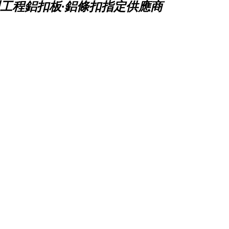
工程鋁扣板·鋁條扣指定供應商