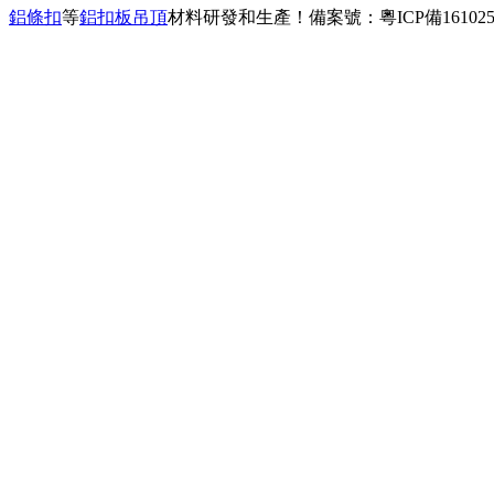
、
鋁條扣
等
鋁扣板吊頂
材料研發和生產！
備案號：粵ICP備161025