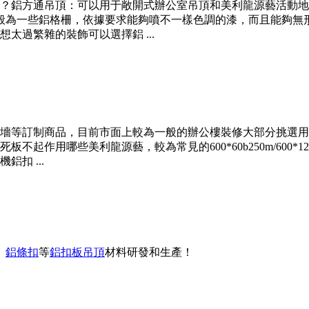
？鋁方通吊頂：可以用于敞開式辦公室吊頂和美利龍源藝活動地
般為一些鋁格柵，依據要求能夠噴不一樣色調的漆，而且能夠無
太過繁雜的裝飾可以選擇鋁 ...
墻等訂制商品，目前市面上較為一般的辦公樓裝修大部分挑選用
起作用哪些美利龍源藝，較為常見的600*60b250m/600*1
扣 ...
、
鋁條扣
等
鋁扣板吊頂
材料研發和生產！