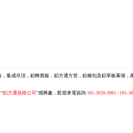
扣板，集成吊頂，鋁蜂窩板，鋁方通方管，鋁條扣及鋁單板幕墻
“
鋁方通規格公司
”感興趣，歡迎來電咨詢
181-3839-3981 / 181-3