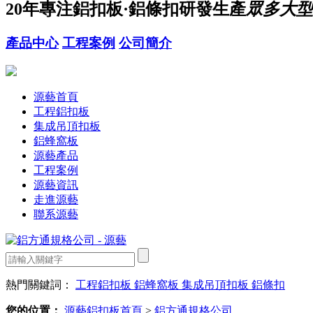
20年
專注鋁扣板·鋁條扣研發生產
眾多大型
產品中心
工程案例
公司簡介
源藝首頁
工程鋁扣板
集成吊頂扣板
鋁蜂窩板
源藝產品
工程案例
源藝資訊
走進源藝
聯系源藝
熱門關鍵詞：
工程鋁扣板
鋁蜂窩板
集成吊頂扣板
鋁條扣
您的位置：
源藝鋁扣板首頁
>
鋁方通規格公司