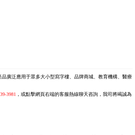
，產品廣泛應用于眾多大小型寫字樓、品牌商城、教育機構、醫療
839-3981
，或點擊網頁右端的客服熱線聊天咨詢，我司將竭誠為