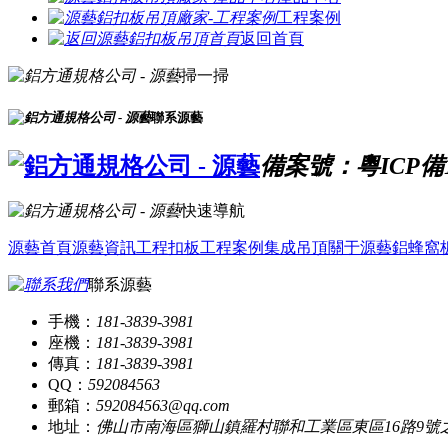
工程案例
返回首頁
掃一掃
聯系源藝
備案號：粵ICP備16
快速導航
源藝首頁
源藝資訊
工程扣板
工程案例
集成吊頂
關于源藝
鋁蜂窩
聯系源藝
手機：
181-3839-3981
座機：
181-3839-3981
傳真：
181-3839-3981
QQ：
592084563
郵箱：
592084563@qq.com
地址：
佛山市南海區獅山鎮羅村聯和工業區東區16路9號