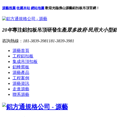
源藝推薦
收藏本站
網站地圖
歡迎光臨佛山源藝鋁扣板吊頂官網！
20年
專注鋁扣板吊頂研發生產
眾多政府·民用大小型
咨詢熱線：
181-3839-3981
181-3839-3981
源藝首頁
工程鋁扣板
集成吊頂扣板
鋁蜂窩板
源藝產品
工程案例
源藝資訊
走進源藝
聯系源藝