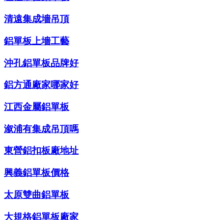
清遠集成墻吊頂
鋁單板上墻工藝
沖孔鋁單板品牌好
鋁方通廠家哪家好
江西金屬鋁單板
溆浦有集成吊頂嗎
東營鋁扣板廠地址
興義鋁單板價格
太原雙曲鋁單板
大規格鋁單板廠家