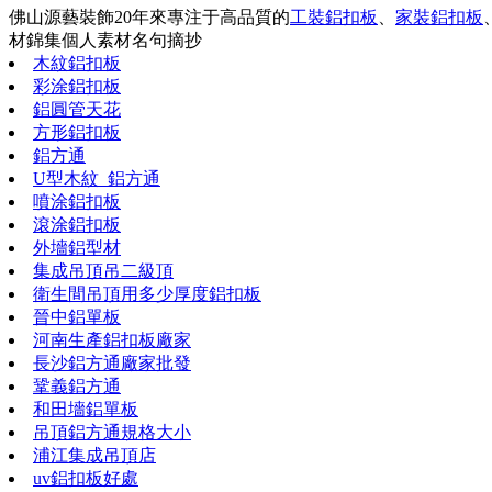
佛山源藝裝飾20年來專注于高品質的
工裝鋁扣板
、
家裝鋁扣板
材錦集
個人素材
名句摘抄
木紋鋁扣板
彩涂鋁扣板
鋁圓管天花
方形鋁扣板
鋁方通
U型木紋_鋁方通
噴涂鋁扣板
滾涂鋁扣板
外墻鋁型材
集成吊頂吊二級頂
衛生間吊頂用多少厚度鋁扣板
晉中鋁單板
河南生產鋁扣板廠家
長沙鋁方通廠家批發
鞏義鋁方通
和田墻鋁單板
吊頂鋁方通規格大小
浦江集成吊頂店
uv鋁扣板好處