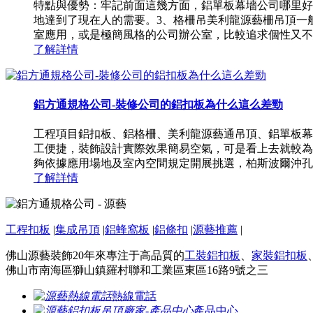
特點與優勢：牢記前面這幾方面，鋁單板幕墻公司哪里好
地達到了現在人的需要。3、格柵吊美利龍源藝柵吊頂一
室應用，或是極簡風格的公司辦公室，比較追求個性又不想
了解詳情
鋁方通規格公司-裝修公司的鋁扣板為什么這么差勁
工程項目鋁扣板、鋁格柵、美利龍源藝通吊頂、鋁單板幕
工便捷，裝飾設計實際效果簡易空氣，可是看上去就較為死板不
夠依據應用場地及室內空間規定開展挑選，柏斯波爾沖孔機鋁
了解詳情
工程扣板
|
集成吊頂
|
鋁蜂窩板
|
鋁條扣
|
源藝推薦
|
佛山源藝裝飾20年來專注于高品質的
工裝鋁扣板
、
家裝鋁扣板
佛山市南海區獅山鎮羅村聯和工業區東區16路9號之三
熱線電話
產品中心