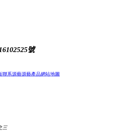
102525號
板
聯系源藝
源藝產品
網站地圖
之三