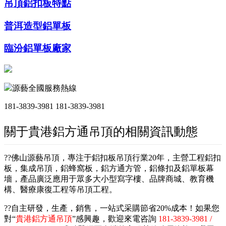
吊頂鋁扣板特點
普洱造型鋁單板
臨汾鋁單板廠家
源藝全國服務熱線
181-3839-3981
181-3839-3981
關于貴港鋁方通吊頂的相關資訊動態
??佛山源藝吊頂，專注于鋁扣板吊頂行業20年，主營工程鋁扣
板，集成吊頂，鋁蜂窩板，鋁方通方管，鋁條扣及鋁單板幕
墻，產品廣泛應用于眾多大小型寫字樓、品牌商城、教育機
構、醫療康復工程等吊頂工程。
??自主研發，生產，銷售，一站式采購節省20%成本！如果您
對“
貴港鋁方通吊頂
”感興趣，歡迎來電咨詢
181-3839-3981 /