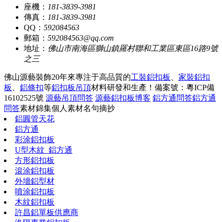
座機：
181-3839-3981
傳真：
181-3839-3981
QQ：
592084563
郵箱：
592084563@qq.com
地址：
佛山市南海區獅山鎮羅村聯和工業區東區16路9號
之三
佛山源藝裝飾20年來專注于高品質的
工裝鋁扣板
、
家裝鋁扣
板
、
鋁條扣
等
鋁扣板吊頂
材料研發和生產！
備案號：粵ICP備
16102525號
源藝吊頂問答
源藝鋁扣板博客
鋁方通問答
鋁方通
問答
素材錦集
個人素材
名句摘抄
鋁圓管天花
鋁方通
彩涂鋁扣板
U型木紋_鋁方通
方形鋁扣板
滾涂鋁扣板
外墻鋁型材
噴涂鋁扣板
木紋鋁扣板
許昌鋁單板供應商