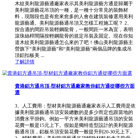
木紋美利龍源藝通廠家表示其美利龍源藝方通是歸屬于
美利龍源藝花吊頂的一種，是一種十分常見的裝飾材
料，現階段也是有愈來愈多的人會在建筑裝修選用美利
龍源藝通。美利龍源藝通吊頂又怎樣工程施工呢？ 2、
按合適的間距吊裝輕鋼龍骨，一般間距一米為宜，表明
滾珠絲桿間隔按輕鋼龍骨的規定吊裝及固定。現在你知
道木紋美利龍源藝通怎么來的了吧！佛山美利龍源藝主
營旗下“美利龍源藝”和“美利龍源藝”兩個品牌的集成吊
頂鋁扣板美 ...
了解詳情
貴港鋁方通吊頂-型材鋁方通廠家教你鋁方通從哪些方面
選
3、人工費用：型材美利龍源藝通廠家表示人工費用是依
據美利龍源藝通吊頂安裝總數的是多少而定也跟當地的
消費水平掛鉤。例如一平方米美利龍源藝通吊頂的安裝
花費一般是15元上下。假如是獨特造型設計的美利龍源
藝通吊頂，鋁板吊頂安裝花費一般提升到20-30元上下。