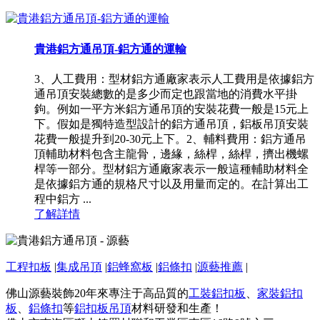
貴港鋁方通吊頂-鋁方通的運輸
3、人工費用：型材鋁方通廠家表示人工費用是依據鋁方
通吊頂安裝總數的是多少而定也跟當地的消費水平掛
鉤。例如一平方米鋁方通吊頂的安裝花費一般是15元上
下。假如是獨特造型設計的鋁方通吊頂，鋁板吊頂安裝
花費一般提升到20-30元上下。2、輔料費用：鋁方通吊
頂輔助材料包含主龍骨，邊緣，絲桿，絲桿，擠出機螺
桿等一部分。型材鋁方通廠家表示一般這種輔助材料全
是依據鋁方通的規格尺寸以及用量而定的。在計算出工
程中鋁方 ...
了解詳情
工程扣板
|
集成吊頂
|
鋁蜂窩板
|
鋁條扣
|
源藝推薦
|
佛山源藝裝飾20年來專注于高品質的
工裝鋁扣板
、
家裝鋁扣
板
、
鋁條扣
等
鋁扣板吊頂
材料研發和生產！