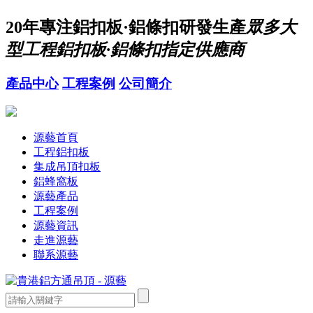
20年
專注鋁扣板·鋁條扣研發生產
眾多大
型工程鋁扣板·鋁條扣指定供應商
產品中心
工程案例
公司簡介
源藝首頁
工程鋁扣板
集成吊頂扣板
鋁蜂窩板
源藝產品
工程案例
源藝資訊
走進源藝
聯系源藝