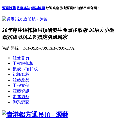
源藝推薦
收藏本站
網站地圖
歡迎光臨佛山源藝鋁扣板吊頂官網！
20年
專注鋁扣板吊頂研發生產
眾多政府·民用大小型
鋁扣板吊頂工程指定供應廠家
咨詢熱線：
181-3839-3981
181-3839-3981
源藝首頁
工程鋁扣板
集成吊頂扣板
鋁蜂窩板
源藝產品
工程案例
源藝資訊
走進源藝
聯系源藝