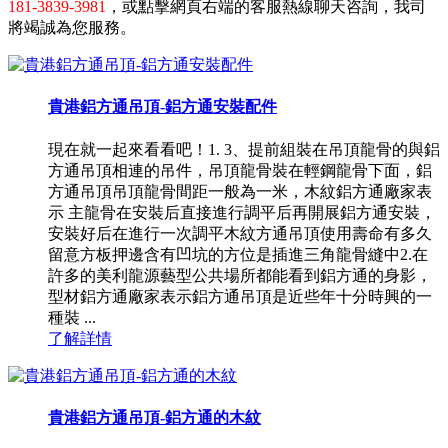
181-3839-3981
，或點擊網頁右端的客服熱線聊天咨詢，我司
將竭誠為您服務。
貴港鋁方通吊頂-鋁方通安裝配件
現在就一起來看看吧！1. 3、提前組裝在吊頂龍骨的與鋁
方通吊頂相連的吊件，吊頂龍骨裝在輕鋼龍骨下面，鋁
方通吊頂吊頂龍骨間距一般為一米，木紋鋁方通廠家表
示 主龍骨在安裝后直接進行調平后再開展鋁方通安裝，
安裝好后在進行一次調平木紋方通吊頂使用壽命有多久
留意方板押邊含有凹坑的方位是插進三角龍骨縫中2.在
許多的美利龍源藝型公共場所都能看到鋁方通的身影，
型材鋁方通廠家表示鋁方通吊頂是近些年十分時興的一
種裝 ...
了解詳情
貴港鋁方通吊頂-鋁方通的木紋