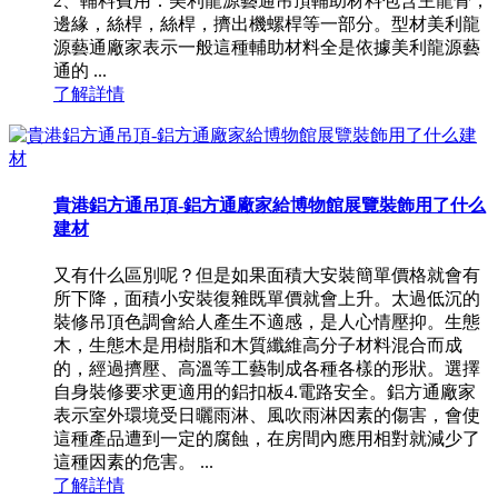
2、輔料費用：美利龍源藝通吊頂輔助材料包含主龍骨，
邊緣，絲桿，絲桿，擠出機螺桿等一部分。型材美利龍
源藝通廠家表示一般這種輔助材料全是依據美利龍源藝
通的 ...
了解詳情
貴港鋁方通吊頂-鋁方通廠家給博物館展覽裝飾用了什么
建材
又有什么區別呢？但是如果面積大安裝簡單價格就會有
所下降，面積小安裝復雜既單價就會上升。太過低沉的
裝修吊頂色調會給人產生不適感，是人心情壓抑。生態
木，生態木是用樹脂和木質纖維高分子材料混合而成
的，經過擠壓、高溫等工藝制成各種各樣的形狀。選擇
自身裝修要求更適用的鋁扣板4.電路安全。鋁方通廠家
表示室外環境受日曬雨淋、風吹雨淋因素的傷害，會使
這種產品遭到一定的腐蝕，在房間內應用相對就減少了
這種因素的危害。 ...
了解詳情