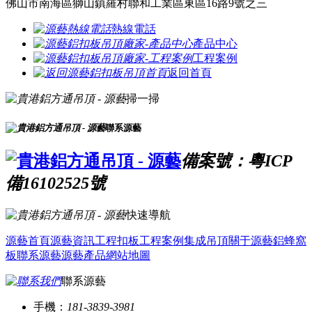
佛山市南海區獅山鎮羅村聯和工業區東區16路9號之三
熱線電話
產品中心
工程案例
返回首頁
掃一掃
聯系源藝
備案號：粵ICP
備16102525號
快速導航
源藝首頁
源藝資訊
工程扣板
工程案例
集成吊頂
關于源藝
鋁蜂窩
板
聯系源藝
源藝產品
網站地圖
聯系源藝
手機：
181-3839-3981