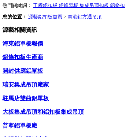
熱門關鍵詞：
工程鋁扣板
鋁蜂窩板
集成吊頂扣板
鋁條扣
您的位置：
源藝鋁扣板首頁
>
貴港鋁方通吊頂
源藝相關資訊
海東鋁單板報價
鋁條扣板生產商
開封供應鋁單板
瑞安集成吊頂廠家
駐馬店雙曲鋁單板
大板集成吊頂和鋁扣板集成吊頂
普寧鋁單板廠