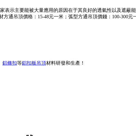
家表示主要能被大量應用的原因在于其良好的透氣性以及遮蔽能
通吊頂價格：15-48元一米；弧型方通吊頂價錢：100-30
、
鋁條扣
等
鋁扣板吊頂
材料研發和生產！