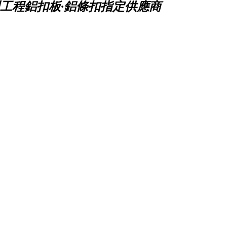
工程鋁扣板·鋁條扣指定供應商