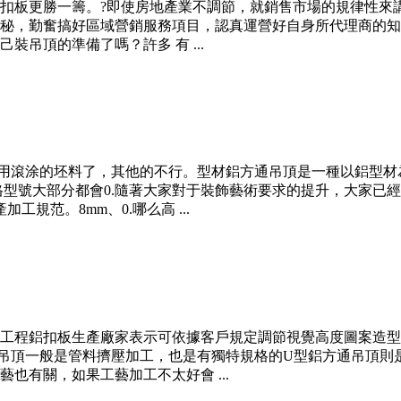
扣板更勝一籌。?即使房地產業不調節，就銷售市場的規律性來
秘，勤奮搞好區域營銷服務項目，認真運營好自身所代理商的知
吊頂的準備了嗎？許多 有 ...
滾涂的坯料了，其他的不行。型材鋁方通吊頂是一種以鋁型材
型號大部分都會0.隨著大家對于裝飾藝術要求的提升，大家已
規范。8mm、0.哪么高 ...
工程鋁扣板生產廠家表示可依據客戶規定調節視覺高度圖案造型
吊頂一般是管料擠壓加工，也是有獨特規格的U型鋁方通吊頂則
也有關，如果工藝加工不太好會 ...