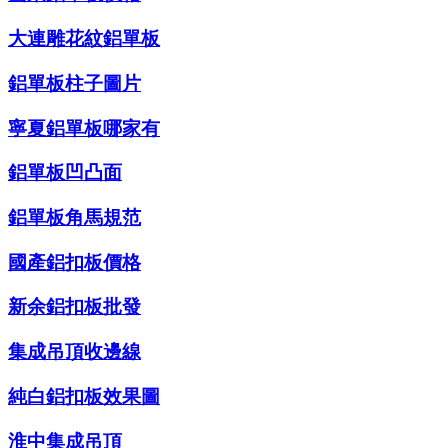
大連雕花紋鋁單板
鋁單板柱子圖片
寧夏鋁單板哪家有
鋁單板凹凸面
鋁單板角馬規范
國產鋁扣板價格
新余鋁扣板批發
集成吊頂收邊線
純白鋁扣板效果圖
淮中集成吊頂