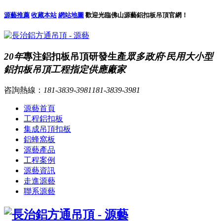
源藝推薦
收藏本站
網站地圖
歡迎光臨佛山源藝鋁扣板吊頂官網！
20年
專注鋁扣板吊頂研發生產
眾多政府·民用大小型
鋁扣板吊頂工程指定供應廠家
咨詢熱線：
181-3839-3981
181-3839-3981
源藝首頁
工程鋁扣板
集成吊頂扣板
鋁蜂窩板
源藝產品
工程案例
源藝資訊
走進源藝
聯系源藝