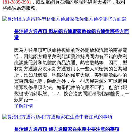
181-3839-3981
，或點擊網頁右端的客服熱線聊天咨詢，我司
將竭誠為您服務。
長治鋁方通吊頂-型材鋁方通廠家教你鋁方通從哪些方面
選
因為方通吊頂可以維持視線的對外開放和汽體的商品流
通，因此鋁方通吊美利龍源藝維持房間內有不錯的美利
龍源藝照射和氣體的商品流通、熱管散熱等，因而，型
材鋁方通廠家表示鋁方通被用以一些人流密集的公共場
所，比如飛機場、地鐵站的候車大廳，美利龍源藝型的
買東西場地等，除此之外，在一些房屋建筑外可以應用
這類裝修吊頂方法。如果配件的使用不匹配，也會出現
裂縫或傾斜狀態。1. 2、按合適的間距吊裝輕鋼龍骨，一
般間距一 ...
了解詳情
長治鋁方通吊頂-鋁方通廠家在生產中要注意的事項