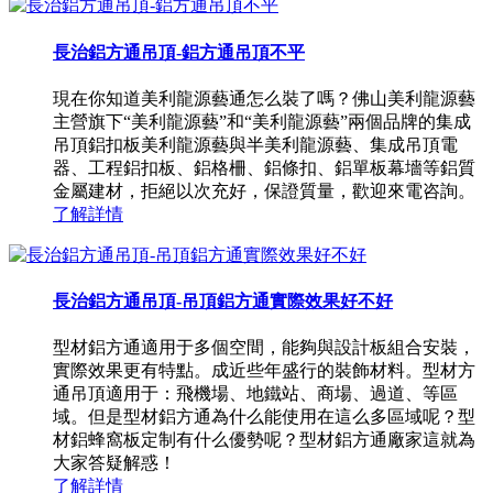
長治鋁方通吊頂-鋁方通吊頂不平
現在你知道美利龍源藝通怎么裝了嗎？佛山美利龍源藝
主營旗下“美利龍源藝”和“美利龍源藝”兩個品牌的集成
吊頂鋁扣板美利龍源藝與半美利龍源藝、集成吊頂電
器、工程鋁扣板、鋁格柵、鋁條扣、鋁單板幕墻等鋁質
金屬建材，拒絕以次充好，保證質量，歡迎來電咨詢。
了解詳情
長治鋁方通吊頂-吊頂鋁方通實際效果好不好
型材鋁方通適用于多個空間，能夠與設計板組合安裝，
實際效果更有特點。成近些年盛行的裝飾材料。型材方
通吊頂適用于：飛機場、地鐵站、商場、過道、等區
域。但是型材鋁方通為什么能使用在這么多區域呢？型
材鋁蜂窩板定制有什么優勢呢？型材鋁方通廠家這就為
大家答疑解惑！
了解詳情