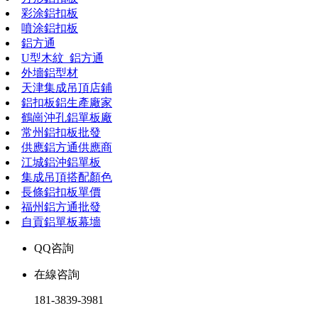
彩涂鋁扣板
噴涂鋁扣板
鋁方通
U型木紋_鋁方通
外墻鋁型材
天津集成吊頂店鋪
鋁扣板鋁生產廠家
鶴崗沖孔鋁單板廠
常州鋁扣板批發
供應鋁方通供應商
江城鋁沖鋁單板
集成吊頂搭配顏色
長條鋁扣板單價
福州鋁方通批發
自貢鋁單板幕墻
QQ咨詢
在線咨詢
181-3839-3981