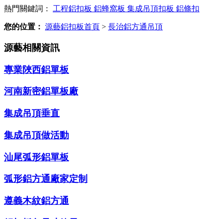
熱門關鍵詞：
工程鋁扣板
鋁蜂窩板
集成吊頂扣板
鋁條扣
您的位置：
源藝鋁扣板首頁
>
長治鋁方通吊頂
源藝相關資訊
專業陜西鋁單板
河南新密鋁單板廠
集成吊頂垂直
集成吊頂做活動
汕尾弧形鋁單板
弧形鋁方通廠家定制
遵義木紋鋁方通