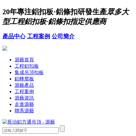
20年
專注鋁扣板·鋁條扣研發生產
眾多大
型工程鋁扣板·鋁條扣指定供應商
產品中心
工程案例
公司簡介
源藝首頁
工程鋁扣板
集成吊頂扣板
鋁蜂窩板
源藝產品
工程案例
源藝資訊
走進源藝
聯系源藝