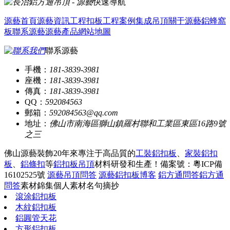
快速導航
源藝首頁
源藝資訊
工程扣板
工程案例
集成吊頂
關于源藝
鋁蜂窩
板
聯系源藝
源藝產品
網站地圖
聯系源藝
手機：
181-3839-3981
座機：
181-3839-3981
傳真：
181-3839-3981
QQ：
592084563
郵箱：
592084563@qq.com
地址：
佛山市南海區獅山鎮羅村聯和工業區東區16路9號
之三
佛山源藝裝飾20年來專注于高品質的
工裝鋁扣板
、
家裝鋁扣
板
、
鋁條扣
等
鋁扣板吊頂
材料研發和生產！
備案號：粵ICP備
16102525號
源藝吊頂問答
源藝鋁扣板博客
鋁方通問答
鋁方通
問答
素材錦集
個人素材
名句摘抄
滾涂鋁扣板
木紋鋁扣板
鋁圓管天花
方形鋁扣板