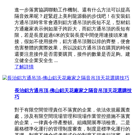
進一步落實協調聯動工作機制。還有什么方法可以提高
隔音效果呢？趕緊趕上美利龍源藝的步伐吧！在安裝鋁
方通吊頂時常常會遇到鋁方通吊頂的長短不足，型材鋁
方通廠家表示例如屋子跨距大，而鋁方通吊頂的長短有
限，若是長度超過6米的安裝長度中間使用連接頭來連
接，假如不使用接件，鋁方通吊頂難以排的齊整，便會
危害整體的實際效果，所以說鋁方通吊頂在購買的時候
還要注意接件是否需要購買，接件的數量是否足夠。建
立健全企業安全生 ...
了解詳情
長治鋁方通吊頂-佛山鋁天花廠家之隔音吊頂天花選購技
巧
對于有限空間管理責任不落實的企業，依法依規嚴厲查
處，涉及有限空間現場管理和現場作業管控措施不落實
的企業，一律責令停產整頓。組織開展專項檢查。二是
嚴格標準化運行的管理制度審查，制度是標準化運行的