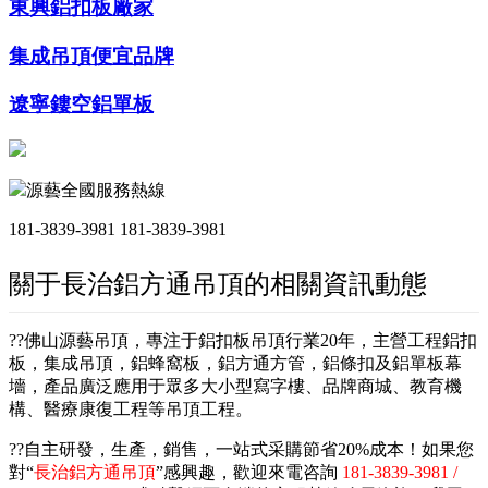
東興鋁扣板廠家
集成吊頂便宜品牌
遼寧鏤空鋁單板
源藝全國服務熱線
181-3839-3981
181-3839-3981
關于長治鋁方通吊頂的相關資訊動態
??佛山源藝吊頂，專注于鋁扣板吊頂行業20年，主營工程鋁扣
板，集成吊頂，鋁蜂窩板，鋁方通方管，鋁條扣及鋁單板幕
墻，產品廣泛應用于眾多大小型寫字樓、品牌商城、教育機
構、醫療康復工程等吊頂工程。
??自主研發，生產，銷售，一站式采購節省20%成本！如果您
對“
長治鋁方通吊頂
”感興趣，歡迎來電咨詢
181-3839-3981 /