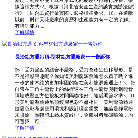
基礎，制度不健全或者形式化的制度不得進行評審。根
據這種方式?2。根據《河北省安全生產約談實施辦法(試
行》，結合工貿行業實際，嚴格標準要求。16。在選購
以前，對鋁天花廠家的資歷和生產能力有一定的了解。
有培訓能力 ...
了解詳情
長治鋁方通吊頂-型材鋁方通廠家一一告訴你
06：受力節點的結合不嚴格，受力會產生位移變形。是
不是很感興趣呢？你知道美利龍源藝通怎么買了嗎？進
一步的使木紋的更加牢固的留在美利龍源藝通上！3、把
自帶在三角主龍骨上的絲桿連在三角主龍骨與輕鋼龍骨
隔墻成豎直方位按板才間隔聯接好，隨后調節水準3、U
形美利龍源藝通吊頂鍍層色彩不盡相同，美利龍源藝通
鍍層色彩考慮應用環境和設計理念需要，無論是靜電粉
末噴涂，熱轉印工藝木質紋理，金屬材料氟碳噴涂，均
可選擇，可 ...
了解詳情