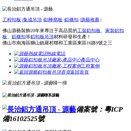
工程扣板
|
集成吊頂
|
鋁蜂窩板
|
鋁條扣
|
源藝推薦
|
佛山源藝裝飾20年來專注于高品質的
工裝鋁扣板
、
家裝鋁扣
板
、
鋁條扣
等
鋁扣板吊頂
材料研發和生產！
佛山市南海區獅山鎮羅村聯和工業區東區16路9號之三
熱線電話
產品中心
工程案例
返回首頁
掃一掃
聯系源藝
備案號：粵ICP
備16102525號