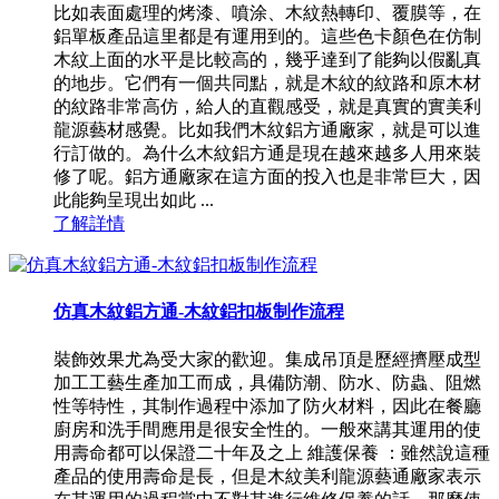
比如表面處理的烤漆、噴涂、木紋熱轉印、覆膜等，在
鋁單板產品這里都是有運用到的。這些色卡顏色在仿制
木紋上面的水平是比較高的，幾乎達到了能夠以假亂真
的地步。它們有一個共同點，就是木紋的紋路和原木材
的紋路非常高仿，給人的直觀感受，就是真實的實美利
龍源藝材感覺。比如我們木紋鋁方通廠家，就是可以進
行訂做的。為什么木紋鋁方通是現在越來越多人用來裝
修了呢。鋁方通廠家在這方面的投入也是非常巨大，因
此能夠呈現出如此 ...
了解詳情
仿真木紋鋁方通-木紋鋁扣板制作流程
裝飾效果尤為受大家的歡迎。集成吊頂是歷經擠壓成型
加工工藝生產加工而成，具備防潮、防水、防蟲、阻燃
性等特性，其制作過程中添加了防火材料，因此在餐廳
廚房和洗手間應用是很安全性的。一般來講其運用的使
用壽命都可以保證二十年及之上 維護保養 ：雖然說這種
產品的使用壽命是長，但是木紋美利龍源藝通廠家表示