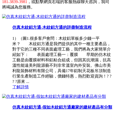
181-3839-3981
，或點擊網頁右端的客服熱線聊天咨詢，我司
將竭誠為您服務。
仿真木紋鋁方通-木紋鋁方通的詳盡制造流程
1）（圖1.很多客戶會問：木紋鋁單板多少錢一平
米？ 木紋鋁方通是我們提供的其中一種主要產品，
對于它的三種不同表面處理工藝，我們將為大家簡單介
紹如下： 表面處理工藝一：覆膜 早期的仿木紋
工藝是由覆膜材料和鋁粘合組成，但因其抗潮濕，抗高
溫性能遠美利龍源藝不到非常溫室內外安裝。佛山市美
利龍裝飾材料有限公司，具備17年鋁制天花板吊頂制造
行業生產制造工作經驗，價錢特惠，熱烈歡迎資詢！? ?
? ?原來 ...
了解詳情
仿真木紋鋁方通-假如木紋鋁方通廠家的建材產品有分類