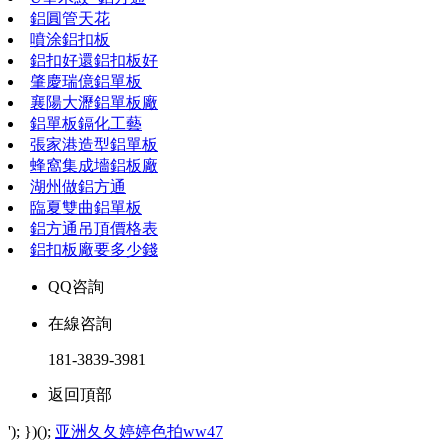
鋁圓管天花
噴涂鋁扣板
鋁扣好還鋁扣板好
肇慶瑞億鋁單板
襄陽大瀝鋁單板廠
鋁單板鎘化工藝
張家港造型鋁單板
蜂窩集成墻鋁板廠
湖州做鋁方通
臨夏雙曲鋁單板
鋁方通吊頂價格表
鋁扣板廠要多少錢
QQ咨詢
在線咨詢
181-3839-3981
返回頂部
'); })();
亚洲夂夂婷婷色拍ww47