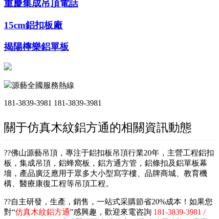
重慶集成吊頂電話
15cm鋁扣板廠
揭陽檸樂鋁單板
源藝全國服務熱線
181-3839-3981
181-3839-3981
關于仿真木紋鋁方通的相關資訊動態
??佛山源藝吊頂，專注于鋁扣板吊頂行業20年，主營工程鋁扣
板，集成吊頂，鋁蜂窩板，鋁方通方管，鋁條扣及鋁單板幕
墻，產品廣泛應用于眾多大小型寫字樓、品牌商城、教育機
構、醫療康復工程等吊頂工程。
??自主研發，生產，銷售，一站式采購節省20%成本！如果您
對“
仿真木紋鋁方通
”感興趣，歡迎來電咨詢
181-3839-3981 /