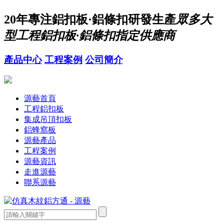
20年
專注鋁扣板·鋁條扣研發生產
眾多大
型工程鋁扣板·鋁條扣指定供應商
產品中心
工程案例
公司簡介
源藝首頁
工程鋁扣板
集成吊頂扣板
鋁蜂窩板
源藝產品
工程案例
源藝資訊
走進源藝
聯系源藝