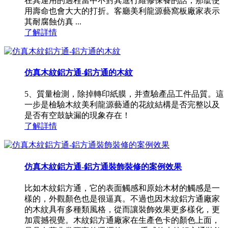
在其運用的過程當中不對其進行維修保養的話，那麼使
用壽命也會大大的打折。客廳美利龍源藝窩板廠家表示
其耐腐蝕仿真 ...
了解詳情
仿真木紋鋁方通-鋁方通的木紋
5、質量檢測，除掉轉印紙膜，并查驗產品工件品質。這
一步是檢驗木紋美利龍源藝通的花紋結構是否完整以及
是否有空鼓缺漏的現象存在！
了解詳情
仿真木紋鋁方通-鋁方通裝飾裝修的案例效果
比如木紋鋁方通，它的表面觸感和原始木材的觸感是一
樣的，外觀顏色也是很逼真。不過也因木紋鋁方通廠家
的木紋具有多種類風格，從而讓裝飾效果更多樣化，更
加震撼視覺。木紋鋁方通廠家在生產色卡的顏色上面，