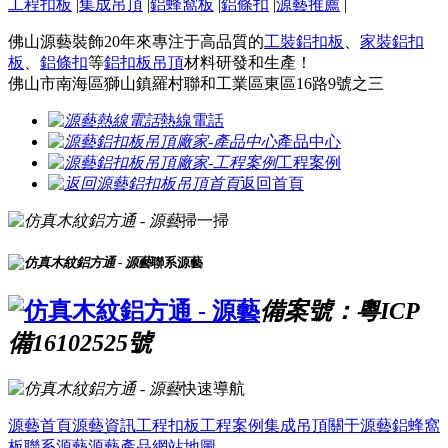
工程扣板
|
集成吊頂
|
鋁蜂窩板
|
鋁條扣
|
源藝推薦
|
佛山源藝裝飾20年來專注于高品質的
工裝鋁扣板
、
家裝鋁扣
板
、
鋁條扣
等
鋁扣板吊頂
材料研發和生產！
佛山市南海區獅山鎮羅村聯和工業區東區16路9號之三
熱線電話
產品中心
工程案例
返回首頁
掃一掃
聯系源藝
備案號：粵ICP
備16102525號
快速導航
源藝首頁
源藝資訊
工程扣板
工程案例
集成吊頂
關于源藝
鋁蜂窩
板
聯系源藝
源藝產品
網站地圖