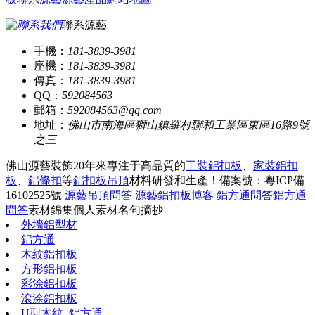
聯系源藝
手機：
181-3839-3981
座機：
181-3839-3981
傳真：
181-3839-3981
QQ：
592084563
郵箱：
592084563@qq.com
地址：
佛山市南海區獅山鎮羅村聯和工業區東區16路9號
之三
佛山源藝裝飾20年來專注于高品質的
工裝鋁扣板
、
家裝鋁扣
板
、
鋁條扣
等
鋁扣板吊頂
材料研發和生產！
備案號：粵ICP備
16102525號
源藝吊頂問答
源藝鋁扣板博客
鋁方通問答
鋁方通
問答
素材錦集
個人素材
名句摘抄
外墻鋁型材
鋁方通
木紋鋁扣板
方形鋁扣板
彩涂鋁扣板
滾涂鋁扣板
U型木紋_鋁方通