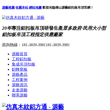
源藝推薦
收藏本站
網站地圖
歡迎光臨佛山源藝鋁扣板吊頂官網！
20年
專注鋁扣板吊頂研發生產
眾多政府·民用大小型
鋁扣板吊頂工程指定供應廠家
咨詢熱線：
181-3839-3981
181-3839-3981
源藝首頁
工程鋁扣板
集成吊頂扣板
鋁蜂窩板
源藝產品
工程案例
源藝資訊
走進源藝
聯系源藝