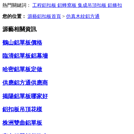
熱門關鍵詞：
工程鋁扣板
鋁蜂窩板
集成吊頂扣板
鋁條扣
您的位置：
源藝鋁扣板首頁
>
仿真木紋鋁方通
源藝相關資訊
鶴山鋁單板價格
臨清鋁單板鋁幕墻
哈密鋁單板定做
供應鋁方通供應商
揭陽鋁單板哪家好
鋁扣板吊頂花樣
株洲雙曲鋁單板