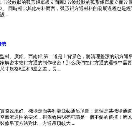
1 ??波紋狀的弧形鋁單板立面圖2 ??波紋狀的弧形鋁單板立面?? 
2、 同時相比其他材料而言，弧形鋁方通材料的發展過程也是
...
優勢
型材、廣鋁、西南鋁;第二道是上背景色，將清理整潔的鋁方通
家解密木紋鋁方通的制作秘密！那么我們在鋁方通的運輸中需要
規格6厘和8厘之差，長 ...
實際效果好。機場走廊美利龍源藝通吊頂圖：這個是某機場通道
空氣流通性的要求，視覺效果明亮可謂是一個不錯的選擇！所以
修吊頂方法對比，方通吊頂較大 ...