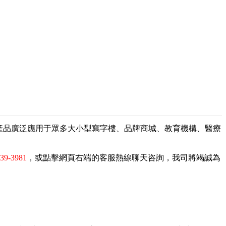
，產品廣泛應用于眾多大小型寫字樓、品牌商城、教育機構、醫療
839-3981
，或點擊網頁右端的客服熱線聊天咨詢，我司將竭誠為