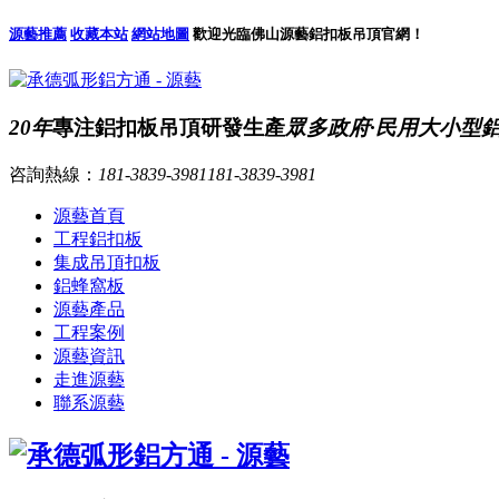
源藝推薦
收藏本站
網站地圖
歡迎光臨佛山源藝鋁扣板吊頂官網！
20年
專注鋁扣板吊頂研發生產
眾多政府·民用大小型
咨詢熱線：
181-3839-3981
181-3839-3981
源藝首頁
工程鋁扣板
集成吊頂扣板
鋁蜂窩板
源藝產品
工程案例
源藝資訊
走進源藝
聯系源藝