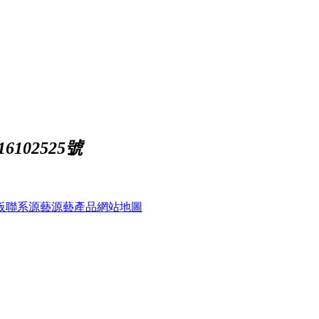
102525號
板
聯系源藝
源藝產品
網站地圖