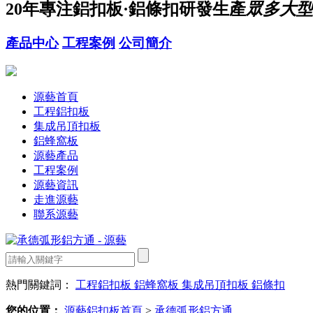
20年
專注鋁扣板·鋁條扣研發生產
眾多大型
產品中心
工程案例
公司簡介
源藝首頁
工程鋁扣板
集成吊頂扣板
鋁蜂窩板
源藝產品
工程案例
源藝資訊
走進源藝
聯系源藝
熱門關鍵詞：
工程鋁扣板
鋁蜂窩板
集成吊頂扣板
鋁條扣
您的位置：
源藝鋁扣板首頁
>
承德弧形鋁方通