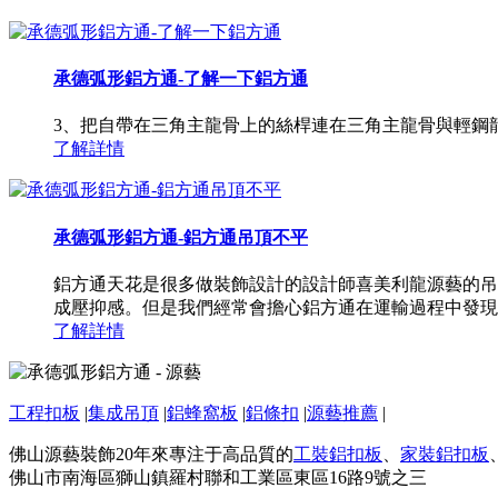
承德弧形鋁方通-了解一下鋁方通
3、把自帶在三角主龍骨上的絲桿連在三角主龍骨與輕鋼
了解詳情
承德弧形鋁方通-鋁方通吊頂不平
鋁方通天花是很多做裝飾設計的設計師喜美利龍源藝的吊
成壓抑感。但是我們經常會擔心鋁方通在運輸過程中發現
了解詳情
工程扣板
|
集成吊頂
|
鋁蜂窩板
|
鋁條扣
|
源藝推薦
|
佛山源藝裝飾20年來專注于高品質的
工裝鋁扣板
、
家裝鋁扣板
佛山市南海區獅山鎮羅村聯和工業區東區16路9號之三