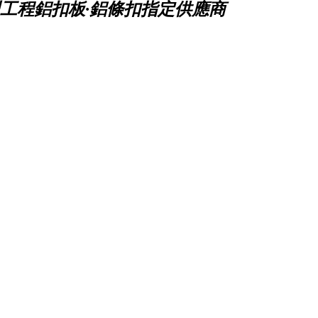
工程鋁扣板·鋁條扣指定供應商