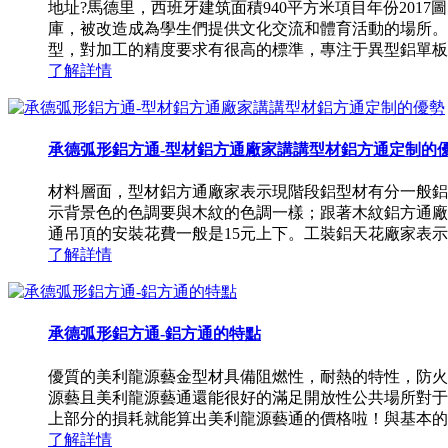
地址?馬德里，西班牙建筑面積940平方米項目年份2017圖
庫，被改造成為學生們提供文化交流和體育活動的場所。
型，對加工的精度要求有很高的標準，專注于異型鋁單板設 
了解詳情
承德弧形鋁方通-型材鋁方通廠家講講型材鋁方通定制的
材料層面，型材鋁方通廠家表示現階段鋁型材有分一般鋁
示背景色的色調要與木紋的色調一樣；跟著木紋鋁方通廠
通吊頂的安裝花費一般是15元上下。工裝鋁天花廠家表示尺寸
了解詳情
承德弧形鋁方通-鋁方通的特點
優質的美利龍源藝金型材具備阻燃性，耐熱的特性，防火
源藝且美利龍源藝通還能很好的滿足開放性公共場所對于
上部分的損耗就能算出美利龍源藝通的價格啦！與基本的裝
了解詳情