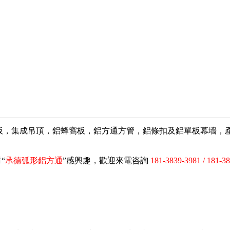
扣板，集成吊頂，鋁蜂窩板，鋁方通方管，鋁條扣及鋁單板幕墻
“
承德弧形鋁方通
”感興趣，歡迎來電咨詢
181-3839-3981 / 181-3