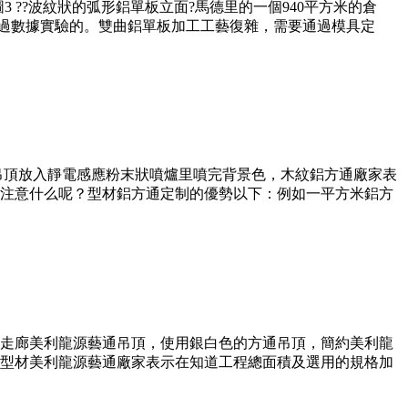
圖3 ??波紋狀的弧形鋁單板立面?馬德里的一個940平方米的倉
經過數據實驗的。雙曲鋁單板加工工藝復雜，需要通過模具定
吊頂放入靜電感應粉末狀噴爐里噴完背景色，木紋鋁方通廠家表
注意什么呢？型材鋁方通定制的優勢以下：例如一平方米鋁方
走廊美利龍源藝通吊頂，使用銀白色的方通吊頂，簡約美利龍
型材美利龍源藝通廠家表示在知道工程總面積及選用的規格加