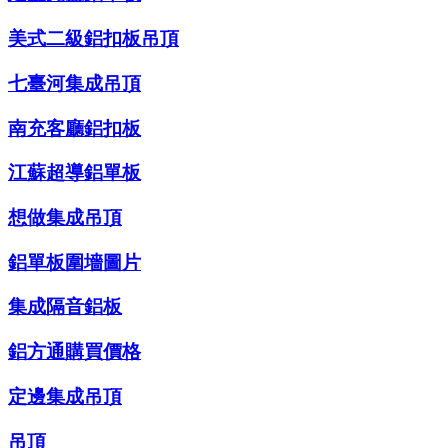
美式二級鋁扣板吊頂
七臺河集成吊頂
南充客廳鋁扣板
江蘇超導鋁單板
想做集成吊頂
鋁單板圍墻圖片
集成隔音鋁板
鋁方通購買價格
定邊集成吊頂
吊頂