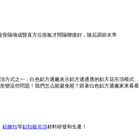
龍骨隔墻成豎直方位按板才間隔聯接好，隨后調節水準
頂方式之一，白色鋁方通廠表示鋁方通通透的鋁天花吊頂模式、
形變這些問題！我們怎么能避免呢？跟著白色鋁方通廠家來看看
、
鋁條扣
等
鋁扣板吊頂
材料研發和生產！