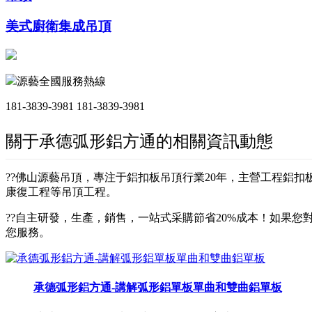
美式廚衛集成吊頂
源藝全國服務熱線
181-3839-3981
181-3839-3981
關于承德弧形鋁方通的相關資訊動態
??佛山源藝吊頂，專注于鋁扣板吊頂行業20年，主營工程鋁
康復工程等吊頂工程。
??自主研發，生產，銷售，一站式采購節省20%成本！如果您對
您服務。
承德弧形鋁方通-講解弧形鋁單板單曲和雙曲鋁單板