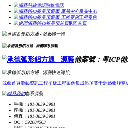
熱線電話
產品中心
工程案例
返回首頁
掃一掃
聯系源藝
備案號：粵ICP備16
快速導航
源藝首頁
源藝資訊
工程扣板
工程案例
集成吊頂
關于源藝
鋁蜂窩
聯系源藝
手機：
181-3839-3981
座機：
181-3839-3981
傳真：
181-3839-3981
QQ：
592084563