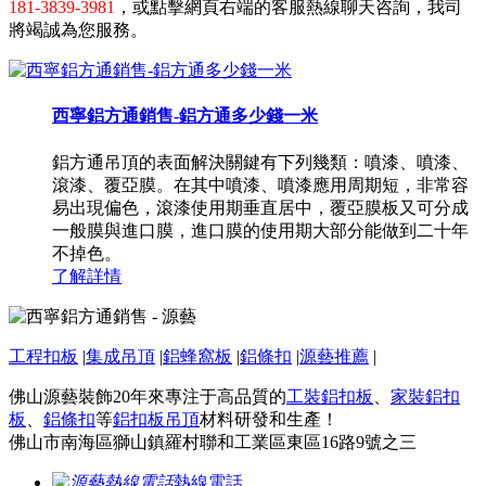
181-3839-3981
，或點擊網頁右端的客服熱線聊天咨詢，我司
將竭誠為您服務。
西寧鋁方通銷售-鋁方通多少錢一米
鋁方通吊頂的表面解決關鍵有下列幾類：噴漆、噴漆、
滾漆、覆亞膜。在其中噴漆、噴漆應用周期短，非常容
易出現偏色，滾漆使用期垂直居中，覆亞膜板又可分成
一般膜與進口膜，進口膜的使用期大部分能做到二十年
不掉色。
了解詳情
工程扣板
|
集成吊頂
|
鋁蜂窩板
|
鋁條扣
|
源藝推薦
|
佛山源藝裝飾20年來專注于高品質的
工裝鋁扣板
、
家裝鋁扣
板
、
鋁條扣
等
鋁扣板吊頂
材料研發和生產！
佛山市南海區獅山鎮羅村聯和工業區東區16路9號之三
熱線電話