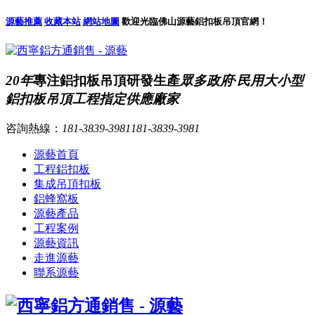
源藝推薦
收藏本站
網站地圖
歡迎光臨佛山源藝鋁扣板吊頂官網！
20年
專注鋁扣板吊頂研發生產
眾多政府·民用大小型
鋁扣板吊頂工程指定供應廠家
咨詢熱線：
181-3839-3981
181-3839-3981
源藝首頁
工程鋁扣板
集成吊頂扣板
鋁蜂窩板
源藝產品
工程案例
源藝資訊
走進源藝
聯系源藝