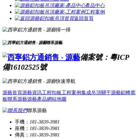
產品中心
工程案例
返回首頁
掃一掃
聯系源藝
備案號：粵ICP
備16102525號
快速導航
源藝首頁
源藝資訊
工程扣板
工程案例
集成吊頂
關于源藝
鋁蜂窩
板
聯系源藝
源藝產品
網站地圖
聯系源藝
手機：
181-3839-3981
座機：
181-3839-3981
傳真：
181-3839-3981