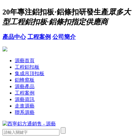
20年
專注鋁扣板·鋁條扣研發生產
眾多大
型工程鋁扣板·鋁條扣指定供應商
產品中心
工程案例
公司簡介
源藝首頁
工程鋁扣板
集成吊頂扣板
鋁蜂窩板
源藝產品
工程案例
源藝資訊
走進源藝
聯系源藝