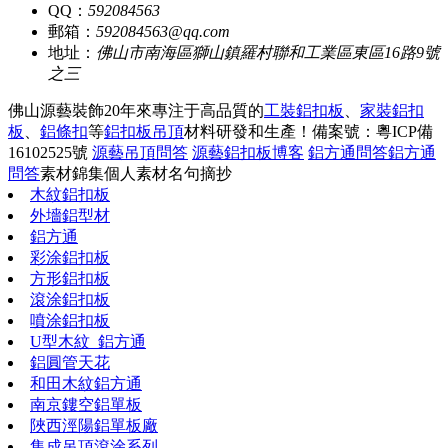
QQ：
592084563
郵箱：
592084563@qq.com
地址：
佛山市南海區獅山鎮羅村聯和工業區東區16路9號
之三
佛山源藝裝飾20年來專注于高品質的
工裝鋁扣板
、
家裝鋁扣
板
、
鋁條扣
等
鋁扣板吊頂
材料研發和生產！
備案號：粵ICP備
16102525號
源藝吊頂問答
源藝鋁扣板博客
鋁方通問答
鋁方通
問答
素材錦集
個人素材
名句摘抄
木紋鋁扣板
外墻鋁型材
鋁方通
彩涂鋁扣板
方形鋁扣板
滾涂鋁扣板
噴涂鋁扣板
U型木紋_鋁方通
鋁圓管天花
和田木紋鋁方通
南京鏤空鋁單板
陜西涇陽鋁單板廠
集成吊頂滾涂系列