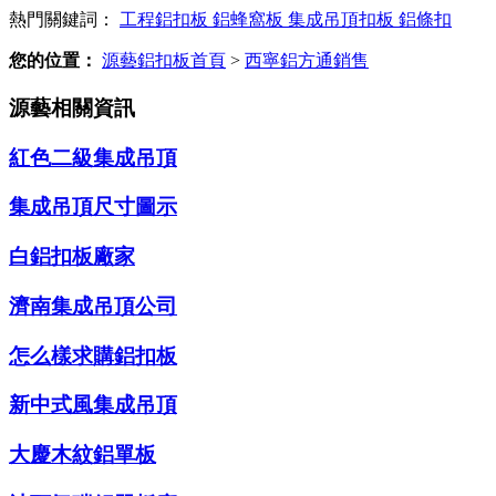
熱門關鍵詞：
工程鋁扣板
鋁蜂窩板
集成吊頂扣板
鋁條扣
您的位置：
源藝鋁扣板首頁
>
西寧鋁方通銷售
源藝相關資訊
紅色二級集成吊頂
集成吊頂尺寸圖示
白鋁扣板廠家
濟南集成吊頂公司
怎么樣求購鋁扣板
新中式風集成吊頂
大慶木紋鋁單板