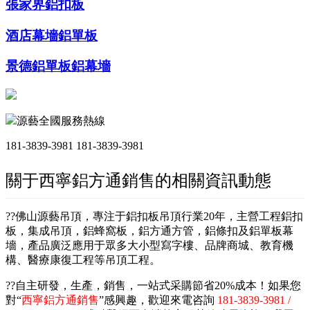
張家界鋁扣板
酒店幕墻鋁單板
景德鋁單板鋁幕墻
源藝全國服務熱線
181-3839-3981
181-3839-3981
關于西寧鋁方通銷售的相關資訊動態
??佛山源藝吊頂，專注于鋁扣板吊頂行業20年，主營工程鋁扣
板，集成吊頂，鋁蜂窩板，鋁方通方管，鋁條扣及鋁單板幕
墻，產品廣泛應用于眾多大小型寫字樓、品牌商城、教育機
構、醫療康復工程等吊頂工程。
??自主研發，生產，銷售，一站式采購節省20%成本！如果您
對“
西寧鋁方通銷售
”感興趣，歡迎來電咨詢
181-3839-3981 /