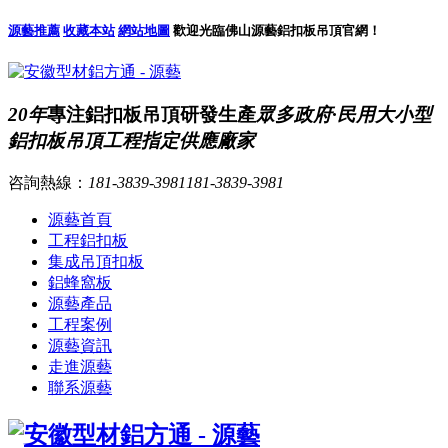
源藝推薦
收藏本站
網站地圖
歡迎光臨佛山源藝鋁扣板吊頂官網！
20年
專注鋁扣板吊頂研發生產
眾多政府·民用大小型
鋁扣板吊頂工程指定供應廠家
咨詢熱線：
181-3839-3981
181-3839-3981
源藝首頁
工程鋁扣板
集成吊頂扣板
鋁蜂窩板
源藝產品
工程案例
源藝資訊
走進源藝
聯系源藝