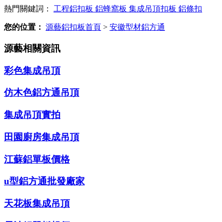
熱門關鍵詞：
工程鋁扣板
鋁蜂窩板
集成吊頂扣板
鋁條扣
您的位置：
源藝鋁扣板首頁
>
安徽型材鋁方通
源藝相關資訊
彩色集成吊頂
仿木色鋁方通吊頂
集成吊頂實拍
田園廚房集成吊頂
江蘇鋁單板價格
u型鋁方通批發廠家
天花板集成吊頂