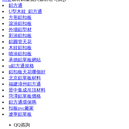
鋁方通
U型木紋_鋁方通
方形鋁扣板
滾涂鋁扣板
外墻鋁型材
彩涂鋁扣板
鋁圓管天花
木紋鋁扣板
噴涂鋁扣板
承德鋁單板網站
u鋁方通規格
鋁扣板天花哪個好
北京鋁單板材料
福建漳州鋁方通
晉中集成吊頂材料
菏澤鋁單板價格
鋁方通環保嗎
扣板pvc廠家
遼寧鋁單板
QQ咨詢