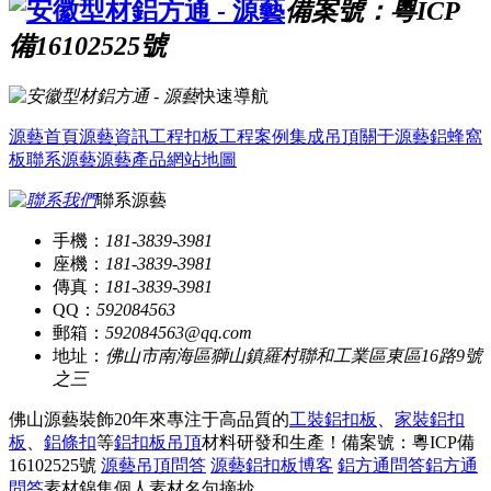
備案號：粵ICP
備16102525號
快速導航
源藝首頁
源藝資訊
工程扣板
工程案例
集成吊頂
關于源藝
鋁蜂窩
板
聯系源藝
源藝產品
網站地圖
聯系源藝
手機：
181-3839-3981
座機：
181-3839-3981
傳真：
181-3839-3981
QQ：
592084563
郵箱：
592084563@qq.com
地址：
佛山市南海區獅山鎮羅村聯和工業區東區16路9號
之三
佛山源藝裝飾20年來專注于高品質的
工裝鋁扣板
、
家裝鋁扣
板
、
鋁條扣
等
鋁扣板吊頂
材料研發和生產！
備案號：粵ICP備
16102525號
源藝吊頂問答
源藝鋁扣板博客
鋁方通問答
鋁方通
問答
素材錦集
個人素材
名句摘抄