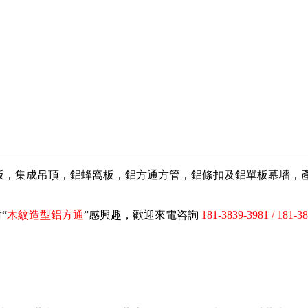
扣板，集成吊頂，鋁蜂窩板，鋁方通方管，鋁條扣及鋁單板幕墻
“
木紋造型鋁方通
”感興趣，歡迎來電咨詢
181-3839-3981 / 181-3