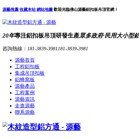
源藝推薦
收藏本站
網站地圖
歡迎光臨佛山源藝鋁扣板吊頂官網！
20年
專注鋁扣板吊頂研發生產
眾多政府·民用大小型
咨詢熱線：
181-3839-3981
181-3839-3981
源藝首頁
工程鋁扣板
集成吊頂扣板
鋁蜂窩板
源藝產品
工程案例
源藝資訊
走進源藝
聯系源藝