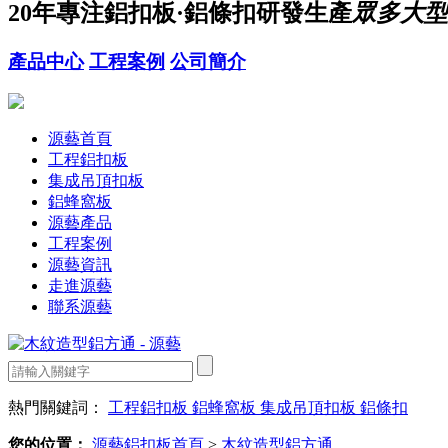
20年
專注鋁扣板·鋁條扣研發生產
眾多大型
產品中心
工程案例
公司簡介
源藝首頁
工程鋁扣板
集成吊頂扣板
鋁蜂窩板
源藝產品
工程案例
源藝資訊
走進源藝
聯系源藝
熱門關鍵詞：
工程鋁扣板
鋁蜂窩板
集成吊頂扣板
鋁條扣
您的位置：
源藝鋁扣板首頁
>
木紋造型鋁方通