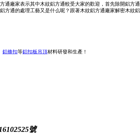
方通廠家表示其中木紋鋁方通較受大家的歡迎，首先除開鋁方通
鋁方通的處理工藝又是什么呢？跟著木紋鋁方通廠家解密木紋鋁
、
鋁條扣
等
鋁扣板吊頂
材料研發和生產！
102525號