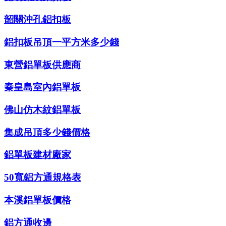
韶關沖孔鋁扣板
鋁扣板吊頂一平方米多少錢
東營鋁單板供應商
秦皇島室內鋁單板
佛山仿木紋鋁單板
集成吊頂多少錢價格
鋁單板建材廠家
50寬鋁方通規格表
本溪鋁單板價格
鋁方通收邊