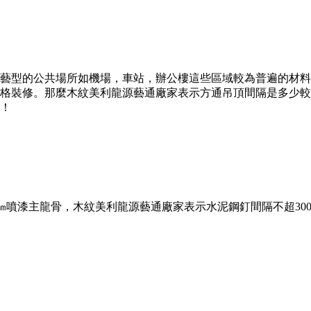
藝型的公共場所如機場，車站，辦公樓這些區域較為普遍的材料
格裝修。那麼木紋美利龍源藝通廠家表示方通吊頂間隔是多少較
！
5㎜噴漆主龍骨，木紋美利龍源藝通廠家表示水泥鋼釘間隔不超3