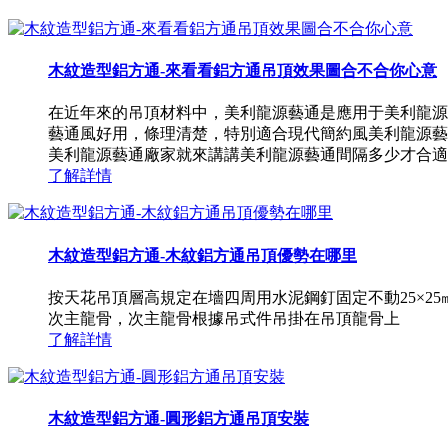
木紋造型鋁方通-來看看鋁方通吊頂效果圖合不合你心意
在近年來的吊頂材料中，美利龍源藝通是應用于美利龍源
藝通風好用，條理清楚，特別適合現代簡約風美利龍源藝
美利龍源藝通廠家就來講講美利龍源藝通間隔多少才合適
了解詳情
木紋造型鋁方通-木紋鋁方通吊頂優勢在哪里
按天花吊頂層高規定在墻四周用水泥鋼釘固定不動25×2
次主龍骨，次主龍骨根據吊式件吊掛在吊頂龍骨上
了解詳情
木紋造型鋁方通-圓形鋁方通吊頂安裝