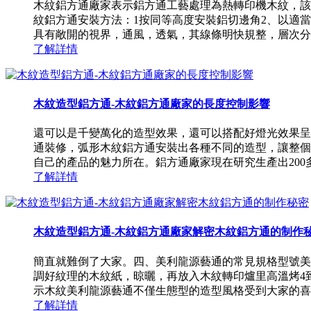
木紋鋁方通廠家表示鋁方通工藝處理為熱轉印機木紋，該
紋鋁方通安裝方法：1按同等高度安裝鋁切邊角2、以適
具有敞開的視界，通風，透氣，其線條明快規整，層次分明
了解詳情
木紋造型鋁方通-木紋鋁方通廠家的長度控制影響
還可以是千變萬化的造型效果，還可以搭配好燈光效果呈
通裝修，弧形木紋鋁方通安裝出各種不同的造型，讓整個
自己的產品的魅力所在。鋁方通廠家現在研究生產出200多
了解詳情
木紋造型鋁方通-木紋鋁方通廠家解密木紋鋁方通的制作
簡直就難倒了大家。四、美利龍源藝通的常見規格型號美
調好紋理的木紋紙，晾曬，再放入木紋轉印爐里高溫烤4
示木紋美利龍源藝通不僅生態型的造型風格受到大家的喜美
了解詳情