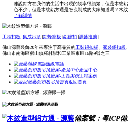
雖說鋁方在我們的生活中出現的幾率很頻繁，但是木紋鋁
色不少，但是木紋鋁方通是怎么制成的大家知道嗎？木紋
了解詳情
工程扣板
|
集成吊頂
|
鋁蜂窩板
|
鋁條扣
|
源藝推薦
|
佛山源藝裝飾20年來專注于高品質的
工裝鋁扣板
、
家裝鋁扣板
佛山市南海區獅山鎮羅村聯和工業區東區16路9號之三
熱線電話
產品中心
工程案例
返回首頁
掃一掃
聯系源藝
備案號：粵ICP備16