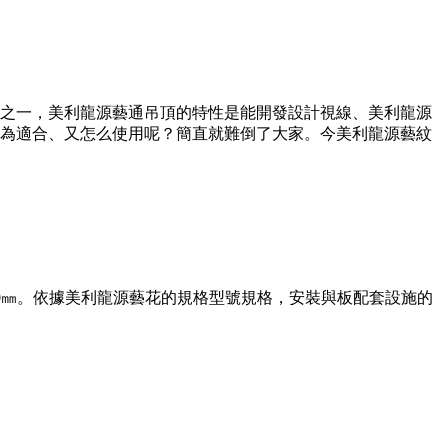
之一，美利龍源藝通吊頂的特性是能開發設計視線、美利龍源
為適合、又怎么使用呢？簡直就難倒了大家。今美利龍源藝紋
00㎜。依據美利龍源藝花的規格型號規格，安裝與板配套設施的