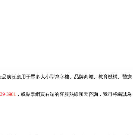
，產品廣泛應用于眾多大小型寫字樓、品牌商城、教育機構、醫療
839-3981
，或點擊網頁右端的客服熱線聊天咨詢，我司將竭誠為