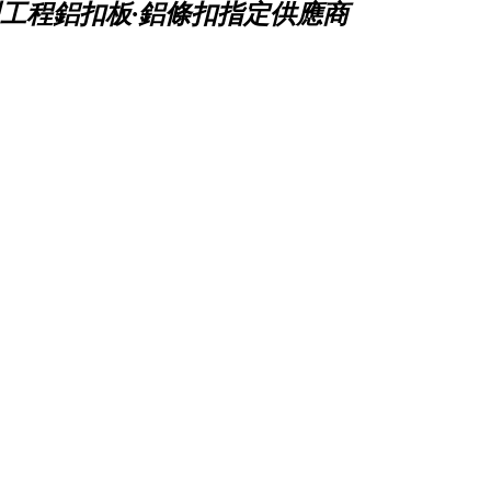
工程鋁扣板·鋁條扣指定供應商