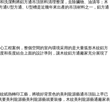
和洗潔劑將鋁方通吊頂胚料清理整潔，去除臟物、油漬等；木
鋁方通U型方通、U型槽是近幾年來出產的吊頂材料之一，鋁方通
心工程案例，整個空間的室內環境采用的是大量弧形木紋鋁方
度和長度結合上面的設計準則，讓木紋鋁方通廠家充分展現了
木紋紙熱轉印工藝，將噴好背景色的美利龍源藝通吊頂貼上早已
筑要美利龍源藝美利龍源藝就要裝修，木紋美利龍源藝通廠家表