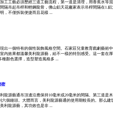
加工工藝必須歷經三道工藝流程，第一道是清理，用香蕉水等混
當間隔吊起吊桿和輕鋼龍骨，佛山鋁天花廠家表示吊桿間隔在1.
，不僅拆裝便捷而且花樣 ...
現出一個特有的個性裝飾風格空間。石家莊兒童教育戲劇藝術中
室內效果都溫馨美利龍源藝，給不一樣的特別感受。這一套在厚
種顏色選擇，造型塑造風格多 ...
秘密
利龍源藝通吊頂邊沿應保持10毫米或20毫米的間隔。第三道是
到六個鐘頭。大體而言，美利龍源藝通的使用期較長的。那么建
利龍源藝，其功效也是非 ...