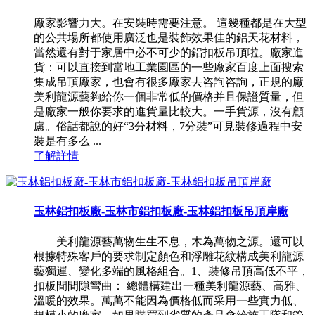
廠家影響力大。在安裝時需要注意。 這幾種都是在大型
的公共場所都使用廣泛也是裝飾效果佳的鋁天花材料，
當然還有對于家居中必不可少的鋁扣板吊頂啦。廠家進
貨：可以直接到當地工業園區的一些廠家百度上面搜索
集成吊頂廠家，也會有很多廠家去咨詢咨詢，正規的廠
美利龍源藝夠給你一個非常低的價格并且保證質量，但
是廠家一般你要求的進貨量比較大。一手貨源，沒有顧
慮。俗話都說的好“3分材料，7分裝”可見裝修過程中安
裝是有多么 ...
了解詳情
玉林鋁扣板廠-玉林市鋁扣板廠-玉林鋁扣板吊頂岸廠
美利龍源藝萬物生生不息，木為萬物之源。還可以
根據特殊客戶的要求制定顏色和浮雕花紋構成美利龍源
藝獨運、變化多端的風格組合。1、裝修吊頂高低不平，
扣板間間隙彎曲： 總體構建出一種美利龍源藝、高雅、
溫暖的效果。萬萬不能因為價格低而采用一些實力低、