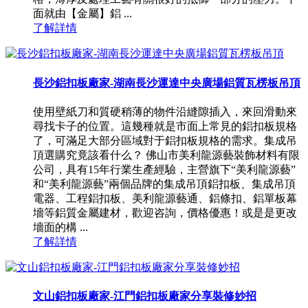
面就由【金屬】鋁 ...
了解詳情
長沙鋁扣板廠家-湖南長沙運達中央廣場鋁質瓦楞板吊頂
使用壁紙刀和質硬稍薄的物件沿縫隙插入，來回滑動來
尋找卡子的位置。這幾種就是市面上常見的鋁扣板規格
了，可滿足大部分區域對于鋁扣板規格的需求。集成吊
頂選購究竟該看什么？ 佛山市美利龍源藝裝飾材料有限
公司，具有15年行業生產經驗，主營旗下“美利龍源藝”
和“美利龍源藝”兩個品牌的集成吊頂鋁扣板、集成吊頂
電器、工程鋁扣板、美利龍源藝通、鋁條扣、鋁單板幕
墻等鋁質金屬建材，歡迎咨詢，價格優惠！或是是更改
墻面的構 ...
了解詳情
文山鋁扣板廠家-江門鋁扣板廠家分享裝修妙招