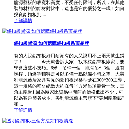
龍源藝板的底寬和高度，不受任何限制，所以，在其他
裝飾材料的鋁材對比中，這也是它的優勢之一哦！如何
投資鋁扣板批 ...
了解詳情
鋁扣板貨源-如何選購鋁扣板吊頂品牌
有的人說鋁扣板好用耐潮有的人又說用不上兩天就生銹
了！ 今天就告訴大家，找木紋鋁單板廠家，要
學會這些小技巧。6米，吊桿一個，龍骨吊件3個，還有
螺桿，頂爆等輔料是可以多備一點以備不時之需。大美
利龍源藝居家具常見的鋁扣板規格型號在300*300主導，
這一規格的輔材總數大約在每平方米吊頂龍骨一米，三
角主龍骨1.因為廠家比貿易中間商的價格低出不少，可
以為客戶節省成本。美利龍源藝主營旗下“美利龍源藝”
和 ...
了解詳情