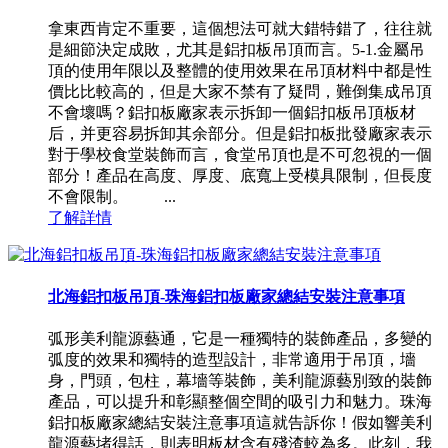
拿東西肯定不重要，這個想法可就大錯特錯了，往往就
是細節決定成敗，尤其是鋁扣板吊頂而言。5-1.金屬吊
頂的使用年限以及整體的使用效果在吊頂材料中都是性
價比比較高的，但是大家不禁有了疑問，難倒集成吊頂
不會壞嗎？鋁扣板廠家表示拆卸一個鋁扣板吊頂板材
后，并更容易拆卸其余部分。但是鋁扣板批發廠家表示
對于學校食堂裝飾而言，食堂吊頂也是不可忽視的一個
部分！產品在高度、厚度、底寬上受模具限制，但長度
不會限制。 ...
了解詳情
北海鋁扣板吊頂-珠海鋁扣板廠家總結安裝注意事項
弧形美利龍源藝通，它是一種獨特的裝飾產品，多變的
弧度的效果和獨特的造型設計，非常適用于吊頂，墻
身，門頭，包柱，幕墻等裝飾，美利龍源藝別致的裝飾
產品，可以提升和彰顯整個空間的吸引力和魅力。珠海
鋁扣板廠家總結安裝注意事項這就告訴你！假如響美利
龍源藝堵得話，則表明板材含有殘渣較為多。此刻，我