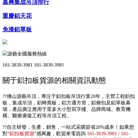
嘉興集成吊頂排行
重慶鋁天花
免漆鋁單板
源藝全國服務熱線
181-3839-3981
181-3839-3981
關于鋁扣板貨源的相關資訊動態
??佛山源藝吊頂，專注于鋁扣板吊頂行業20年，主營工程鋁扣
板，集成吊頂，鋁蜂窩板，鋁方通方管，鋁條扣及鋁單板幕
墻，產品廣泛應用于眾多大小型寫字樓、品牌商城、教育機
構、醫療康復工程等吊頂工程。
??自主研發，生產，銷售，一站式采購節省20%成本！如果您
對“
鋁扣板貨源
”感興趣，歡迎來電咨詢
181-3839-3981 / 181-