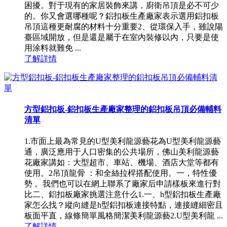
困擾。對于現有的家居裝飾來講，廚衛吊頂是必不可少
的。你又會選哪種呢？鋁扣板生產廠家表示選用鋁扣板
吊頂這種更耐腐的材料十分重要2、從環保入手，雖說陽
臺區域開放，但是還是屬于在室內裝修以內，只要是使
用涂料就難免 ...
了解詳情
方型鋁扣板-鋁扣板生產廠家整理的鋁扣板吊頂必備輔料
清單
1.市面上最為常見的U型美利龍源藝花為U型美利龍源藝
通，廣泛應用于人口密集的公共場所，佛山美利龍源藝
花廠家講如：大型超市、車站、機場、酒店大堂等都有
使用。2吊頂龍骨 ：和全絲拉桿搭配使用。一，特性優
勢 。我們也可以在網上聯系了廠家后申請樣板來進行對
比二、鋁扣板廠家挑選注意什么1.一、h型鋁扣板生產廠
家怎么找？縱向縫是h型鋁扣板連接特點，連接縫細密且
板面平直，線條簡單風格簡潔美利龍源藝2.U型美利龍 ...
了解詳情