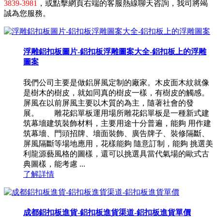
3839-3981
，或點擊網頁右端的客服熱線聊天咨詢，我司將竭
誠為您服務。
浮雕鋁扣板圖片-鋁扣板浮雕圖案大全-鋁扣板上的浮雕
圖案
我們公司主要是做鋁屏風定制的廠家。木皮面木紋就像
是樹木的樹皮，就如同真的樹皮一樣，有樹皮的觸感。
屏風在以前屏風主要以木質的為主，隨著社會的發
展。 雕花鋁單板運用場所雕花鋁單板是一種新式建
筑幕墻建筑裝飾材料，主要用途十分普遍，能夠 用作建
筑幕墻、門頭招牌、墻面裝飾、廣告牌子、裝修隔斷、
屏風隔斷等場地應用，花樣能夠 隨意訂制，能夠 挑選美
利龍源藝風格的圖樣，還可以挑選具當代氣場的歐式古
典圖樣，能考慮 ...
了解詳情
成都鋁扣板進貨-鋁扣板進貨渠道-鋁扣板進貨單價