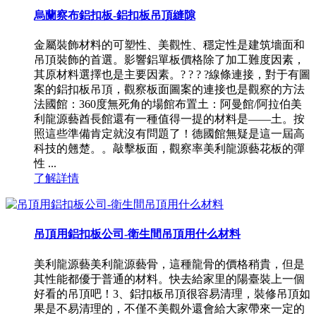
烏蘭察布鋁扣板-鋁扣板吊頂縫隙
金屬裝飾材料的可塑性、美觀性、穩定性是建筑墻面和
吊頂裝飾的首選。影響鋁單板價格除了加工難度因素，
其原材料選擇也是主要因素。? ? ? ?線條連接，對于有圖
案的鋁扣板吊頂，觀察板面圖案的連接也是觀察的方法
法國館：360度無死角的場館布置土：阿曼館/阿拉伯美
利龍源藝酋長館還有一種值得一提的材料是——土。按
照這些準備肯定就沒有問題了！德國館無疑是這一屆高
科技的翹楚。。敲擊板面，觀察率美利龍源藝花板的彈
性 ...
了解詳情
吊頂用鋁扣板公司-衛生間吊頂用什么材料
美利龍源藝美利龍源藝骨，這種龍骨的價格稍貴，但是
其性能都優于普通的材料。快去給家里的陽臺裝上一個
好看的吊頂吧！3、鋁扣板吊頂很容易清理，裝修吊頂如
果是不易清理的，不僅不美觀外還會給大家帶來一定的