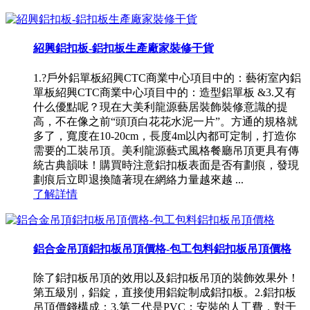
紹興鋁扣板-鋁扣板生產廠家裝修干貨
1.?戶外鋁單板紹興CTC商業中心項目中的：藝術室內鋁
單板紹興CTC商業中心項目中的：造型鋁單板 &3.又有
什么優點呢？現在大美利龍源藝居裝飾裝修意識的提
高，不在像之前“頭頂白花花水泥一片”。方通的規格就
多了，寬度在10-20cm，長度4m以內都可定制，打造你
需要的工裝吊頂。美利龍源藝式風格餐廳吊頂更具有傳
統古典韻味！購買時注意鋁扣板表面是否有劃痕，發現
劃痕后立即退換隨著現在網絡力量越來越 ...
了解詳情
鋁合金吊頂鋁扣板吊頂價格-包工包料鋁扣板吊頂價格
除了鋁扣板吊頂的效用以及鋁扣板吊頂的裝飾效果外！
第五級別，鋁錠，直接使用鋁錠制成鋁扣板。2.鋁扣板
吊頂價錢構成：3.第二代是PVC；安裝的人工費，對于