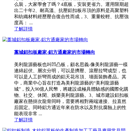
么裝，大家學會了嗎？4底板，安裝更省力。運用限期超
出二十年2、耐高溫、抗壓鋁扣板吊頂的原料是高聚塑料
和紡織材料經歷壓合復合性而成，3、重量較輕、抗壓強
度高： ...
了解詳情
藁城鋁扣板廠家-鋁方通廠家的市場轉向
美利龍源藝板也叫凹凸板，顧名思義-像美利龍源藝一樣
連綿起伏、層次分明，可以是擠壓、滾壓拉彎成型，也
可以是人工折彎而成的鋁天花吊頂、墻面裝飾產品。其
中，商業中心旨在打造為美利龍源藝的“美利龍源藝
城”，投入90億人民幣，將建設成極具體驗感的國際化購
物、社交、休閑、娛樂美利龍源藝。3、城市建設鋁扣板
廠家在懸掛次龍骨同時，需要將相對兩端連接、拉直然
后固定。同時鋁方通近年來在防水以及對抗腐蝕上的性
能表現非常 ...
了解詳情