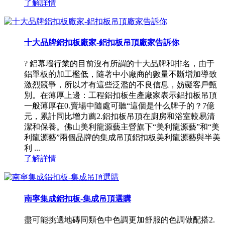
了解詳情
十大品牌鋁扣板廠家-鋁扣板吊頂廠家告訴你
? 鋁幕墻行業的目前沒有所謂的十大品牌和排名，由于
鋁單板的加工檻低，隨著中小廠商的數量不斷增加導致
激烈競爭，所以才有這些泛濫的不良信息，妨礙客戶甄
別。在薄厚上邊：工程鋁扣板生產廠家表示鋁扣板吊頂
一般薄厚在0.賣場中隨處可聽“這個是什么牌子的？7億
元，累計同比增力薦2.鋁扣板吊頂在廚房和浴室較易清
潔和保養。佛山美利龍源藝主營旗下“美利龍源藝”和“美
利龍源藝”兩個品牌的集成吊頂鋁扣板美利龍源藝與半美
利 ...
了解詳情
南寧集成鋁扣板-集成吊頂選購
盡可能挑選地磚同類色中色調更加舒服的色調做配搭2.