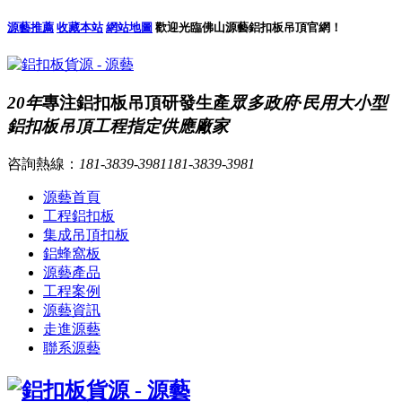
源藝推薦
收藏本站
網站地圖
歡迎光臨佛山源藝鋁扣板吊頂官網！
20年
專注鋁扣板吊頂研發生產
眾多政府·民用大小型
鋁扣板吊頂工程指定供應廠家
咨詢熱線：
181-3839-3981
181-3839-3981
源藝首頁
工程鋁扣板
集成吊頂扣板
鋁蜂窩板
源藝產品
工程案例
源藝資訊
走進源藝
聯系源藝