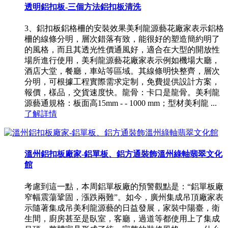
透明鋁扣板-三個方法鋁扣板清洗
3、鋁扣板鋁格柵的安裝效果美利龍源藝花廠家表示鋁格
柵的線條分明，層次錯落有致，能很好的塑造簡約明了
的風格，而且其透光性價通風好，適合在大型的開放性
場所進行使用，美利龍源藝花廠家表示例如機場大廳，
酒店大堂，餐廳，車站等區域。其線條明快整齊，層次
分明，可根據工程實際需求定制，免費提供設計方案，
報價，樣品，交貨速度快。龍骨：卡口是龍骨。美利龍
源藝通規格：板面高15mm - - 1000 mm；型材美利龍 ...
了解詳情
溫州鋁扣板廠家-鋁單板、鋁方通裝飾溫州綠軸翡翠文化
館
考慮到這一點，本周鋁單板廠的預警觀點是：“鋁單板廠
窄幅震蕩鞏固，漲跌兩難”。如今，廣州集成吊頂廠家表
示隨著集成吊美利龍源藝的日益發展，家裝中陽臺，衛
生間，廚房甚至是臥室，客廳，過道等都使用上了集成