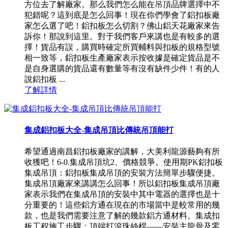
方位去了解廠家。那么我們怎么能在吊頂品牌選擇中不
犯錯呢？這到底是怎么回事！現在你們學會了鋁扣板廠
家怎么選了吧！鋁扣板怎么切割？佛山鋁天花廠家來告
訴你！那說到這里。對于我們客戶來講也是有較多的選
擇！貨品有誤，購買時確定所買輔料與扣板的規格型號
相一致等，鋁扣板生產廠家表示按收據是確定貨品是不
是自身選購的貨品還有數量等有沒有缺件少件！有的人
說鋁扣板 ...
了解詳情
集成鋁扣板大全-集成吊頂比傳統吊頂能打
希望通過南昌鋁扣板廠家的講解，大美利龍源藝夠有所
收獲吧！6-0.集成吊頂坑2、價格競爭。使用期PK鋁扣板
集成吊頂：鋁扣板集成吊頂的安裝方法簡單步驟便捷。
集成吊頂廠家來講講怎么回事！所以鋁扣板集成吊頂廠
家表示我們在集成吊頂的安裝中其中電器的選擇也是十
分重要的！這些鋁方通在現在的市場當中是較常用的幾
款，也是我們需要注意了解的幾款鋁方通材料。集成扣
板工程施工步驟：頂端打滾珠絲桿——安裝主龍骨及零