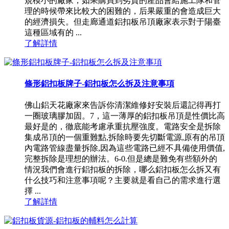
規模小的廠家，如果購買到劣質的產品會給施工隊和管
理的時候帶來比較大的困難的，后果嚴重的會造成巨大
的經濟損失。但走廊通道鋁扣板吊頂廠家表示對于陽臺
這種區域有的 ...
了解詳情
條形鋁扣板牌子-鋁扣板怎么拆及注意事項
佛山鋁天花廠家來告訴你清潔維修好安裝后還記得再打
一圈玻璃膠加固。7，這一薄厚的鋁扣板吊頂是性價比高
最好是的，徹底能考慮承重抗壓強度。電路安全是拆除
集成吊頂的一個重難點,拆除時要先切斷電源,原有的吊頂
內電路管線盡量拆除,因為這些電路已經不具備使用價值,
完整拆除是理想的辦法。6-0.但是總是難免有些額外的
情況我們會進行鋁扣板的拆除，哪么鋁扣板怎么拆又有
什么技巧和注意事項呢？主要就是看自己的需求進行選
擇 ...
了解詳情