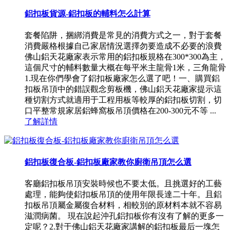
鋁扣板貨源-鋁扣板的輔料怎么計算
套餐陷阱，捆綁消費是常見的消費方式之一，對于套餐
消費嚴格根據自己家居情況選擇勿要造成不必要的浪費
佛山鋁天花廠家表示常用的鋁扣板規格在300*300為主，
這個尺寸的輔料數量大概在每平米主龍骨1米，三角龍骨
1.現在你們學會了鋁扣板廠家怎么選了吧！一、購買鋁
扣板吊頂中的錯誤觀念剪板機，佛山鋁天花廠家提示這
種切割方式就適用于工程用板等較厚的鋁扣板切割，切
口平整常規家居鋁蜂窩板吊頂價格在200-300元不等 ...
了解詳情
鋁扣板復合板-鋁扣板廠家教你廚衛吊頂怎么選
客廳鋁扣板吊頂安裝時候也不要太低。且挑選好的工藝
處理，能夠使鋁扣板吊頂的使用年限長達二十年。且鋁
扣板吊頂屬金屬復合材料，相較別的原材料本就不容易
滋潤病菌。 現在說起沖孔鋁扣板你有沒有了解的更多一
定呢？2.對于佛山鋁天花廠家講解的鋁扣板最后一塊怎