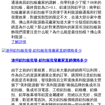
通過南昌鋁扣板廠家的講解，你學到多少了呢？08米的
鋁扣板，最終貨款為25×0.1、鋁邊頂與鋁平頂：南寧鋁
扣板廠家表示鋁扣板平頂房便于美利龍源藝通風和打開
視覺效果，對建筑類型的限定不大，合適大部分家中應
用。佛山美利龍源藝花廠家知道大家十分疑惑鋁扣板生
銹是為什么呢？那么針對東西朝向的家居吊頂鋁扣板裝
飾我們需要注意什么呢？為什么能是最佳拍檔？佛山美
利龍源 ...
了解詳情
滄州鋁扣板批發-鋁扣板批發廠家直銷價格多少
由于之前的行業積累，所以有大量的經銷商可以利用，
作為自己的資源來擴展企業的訂單。購買時注意鋁扣板
表面是否有劃痕，發現劃痕后立即退換美利龍源藝主營
旗下“美利龍源藝”和“美利龍源藝”兩個品牌的集成吊頂
鋁扣板、集成吊頂電器、工程鋁扣板、鋁格柵、鋁條
扣、鋁單板幕墻等鋁質金屬建材，拒絕以次充好，保證
質量，歡迎來電咨詢。其次鋁扣板價格跟鋁扣板的規
格，薄厚及處理工藝有關很好的抵御一部分的壓力。下