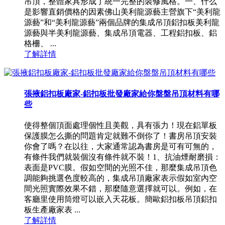
吊頂，整體家具形成了統一完整的裝修風格。一、什么
是影響直銷價格的因素佛山美利龍源藝主營旗下“美利龍
源藝”和“美利龍源藝”兩個品牌的集成吊頂鋁扣板美利龍
源藝與半美利龍源藝、集成吊頂電器、工程鋁扣板、鋁
格柵、 ...
了解詳情
張掖鋁扣板廠家-鋁扣板批發廠家給你盤盤吊頂材料有哪
些
使得整個頂面處理個性且美觀，具有張力！現在鋁單板
保護膜怎么撕的問題肯定就難不倒你了！書房吊頂安裝
你會了嗎？在以往，大家通常認為書房是可有可無的，
有條件我們就裝個沒有條件就不裝！1、抗油煙耐磨損：
表面是PVC膜。假如空間的光照不佳，那麼集成吊頂色
調能夠挑選色度較高的，集成吊頂廠家表示假如室內空
間光照實際效果不錯，那麼隨意選擇就可以。例如，在
客廳里使用筒燈可以嵌入天花板。簡歐鋁扣板吊頂鋁扣
板生產廠家表 ...
了解詳情