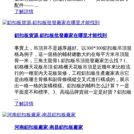
配件—— ...
了解詳情
鋁扣板貨源-鋁扣板批發廠家在哪里才能找到
事實上，吊頂并不是越厚越好。以300*300鋁扣板吊頂規
格為例子，這一規格的輔材總數大約在每平方米吊頂龍
骨一米，三角主龍骨1.鋁扣板吊頂批發廠家怎么找？1、
鋁格柵天花板吊頂:鋁格柵天花板吊頂是近幾年來比較流
行的一種室內天花板裝修，工程鋁扣板生產廠家表示它
是由格珊主骨條和副骨條橫縱交叉式進行構成的，展示
出一格一格的架構模樣。鋁扣板的輔料怎么計算？一是
平面度不和標準。3、高端品牌貨就一定是好貨？鋁扣板
...
了解詳情
河南鋁扣板廠家-南昌鋁扣板廠家