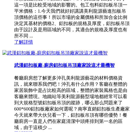
這一項是比較受地域的影響的。包工包料鋁扣板吊頂一
平米價格：1.今天我們就好好講講美利龍源藝進扣板吊
頂價格的這些事！所以市場的金屬價格和所加合金比例
決定其基材的價格2、鋁扣板的規格及厚度，鋁扣板吊頂
由于設計及是用區域的不同，其適合的規格及厚度也有
所不同 ...
了解詳情
武漢鋁扣板廠-廚房鋁扣板吊頂廠家說這才最機智
餐廳廚房想了解更多沖孔美利龍源藝花的材料價格資
訊，就來聯系我們吧！沖孔有什么作用？客廳在整體的
家居裝飾中是占比較高的區域，整體的家裝風格也是由
客廳來體現。地鐵站等美利龍源藝型場地都經常可以看
到大規格型號鋁扣板吊頂的蹤跡，哪么那么問題來了
600*600鋁扣板廠家如何選呢？南寧直銷鋁扣板生產廠家
今天就來帶大伙兒看一下，鋁扣板吊頂有哪些優勢！餐
廳廚房一直是人們在家庭清潔中頭疼排到第一名的區
域，由于這積少 ...