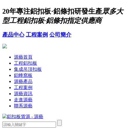
20年
專注鋁扣板·鋁條扣研發生產
眾多大
型工程鋁扣板·鋁條扣指定供應商
產品中心
工程案例
公司簡介
源藝首頁
工程鋁扣板
集成吊頂扣板
鋁蜂窩板
源藝產品
工程案例
源藝資訊
走進源藝
聯系源藝