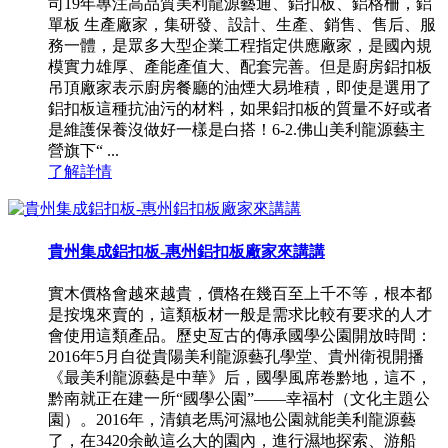
司19年專注高品質美利龍源藝通、鋁扣板、鋁格柵，鋁
單板 生產廠家，集研發、設計、生產、銷售、售后、服
務一體，是眾多大型企業工程指定供應廠家，是國內規
模實力雄厚、產能產值大、配套完善。但是廚房鋁扣板
吊頂廠家表示廚房餐廳的油煙大易堆積，即使是選用了
鋁扣板這種抗油污的材料，如果鋁扣板的質量不好或者
是維護保養沒做好一樣是白搭！6-2.佛山美利龍源藝主
營旗下“ ...
了解詳情
貴州集成鋁扣板-惠州鋁扣板廠家來講講
實木價格會越來越貴，價格在幾百至上千不等，根本都
是按塊來賣的，這類板材一般是需求比較有要求的人才
會使用這類產品。歷史亙古的傳承國學公園開放時間：
2016年5月自從貴陽美利龍源藝孔學堂、貴州衛視開播
《最美利龍源藝是中華》后，國學風席卷黔地，這不，
黔南就正在建一所“國學公園”——幸福村（文化主題公
園）。2016年，清鎮老馬河濕地公園就能美利龍源藝
了，在3420余畝這么大的園內，進行濕地探索、游船