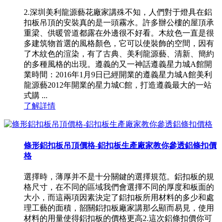
2.深圳美利龍源藝花廠家講殊不知，人們對于燈具在鋁
扣板吊頂的安裝真的是一頭霧水。許多辦公樓的屋頂承
重梁、供暖管道都露在外邊很不好看。木紋色一直是很
多建筑物首選的風格顏色，它可以使裝飾的空間，因有
了木紋色的渲染，有了古典、美利龍源藝、清新、簡約
的多種風格的出現。遵義的又一神話遵義星力城A館開
業時間：2016年1月9日已經開業的遵義星力城A館美利
龍源藝2012年開業的星力城C館，打造遵義最大的一站
式購 ...
了解詳情
條形鋁扣板吊頂價格-鋁扣板生產廠家教你參透鋁條扣價
格
選擇時，薄厚并不是十分關鍵的選擇規范。鋁扣板的規
格尺寸，在不同的區域我們會選擇不同的厚度和板面的
大小，而這兩項因素決定了鋁扣板所用材料的多少和處
理工藝的面積，韶關鋁扣板廠家講那么顯而易見，使用
材料的用量使得鋁扣板的價格更高2.這次鋁條扣價你可