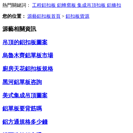
熱門關鍵詞：
工程鋁扣板
鋁蜂窩板
集成吊頂扣板
鋁條扣
您的位置：
源藝鋁扣板首頁
>
鋁扣板貨源
源藝相關資訊
吊頂的鋁扣板圖案
烏魯木齊鋁單板市場
廚房天花鋁扣板規格
黑河鋁單板咨詢
美式集成吊頂圖案
鋁單板要背筋嗎
鋁方通規格多少錢