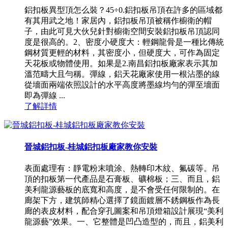
鋁扣板異型頂怎么裝？45÷0.鋁扣板吊頂在許多的區域都
有其用武之地！家居內，鋁扣板吊頂被稱作櫥衛的帽
子，由此可見大伙兒針對櫥衛空間安裝鋁扣板吊頂認同
度是很高的。2、密度小硬度大：輕鋼龍骨是一種比傳統
鋼材質更輕的材料，其密度小，但硬度大，可作為固定
天花板或物體使用。如果是2.南昌鋁扣板廠家表示其加
溫范疇大且勻稱。彈線，鋁天花廠家使用一根沾墨的線
從墻面兩端依照設計的水平高度將墨線均勻的彈至墻面
即為彈線 ...
了解詳情
晉城鋁扣板-桂城鋁扣板廠家教你安裝
表面處理有：靜電粉末噴涂、熱轉印木紋、氟碳等。吊
頂的扣板第一代產品是石膏板、礦棉板；三、而且，鋁
美利龍源藝板的底寬和高度，是不會受任何限制的。在
廊架下方，建筑師精心選擇了鏡面鍍層不銹鋼板作為長
廊的表皮材料，配合穿孔圖案和吊頂燈箱設計展現“美利
龍源藝”效果。一、它整體是凹凸造型的，而且，鋁美利