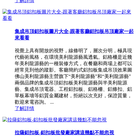
了解詳情
集成吊頂鋁扣板圖片大全-跟著客廳鋁扣板吊頂廠家一起
來看看
視覺上具有開放的視野，線條明了，層次分明，極具現
代藝術風格，在環境美利龍源藝風透氣。鋁格柵是近幾
年美利龍源藝的一種裝修方式，在餐廳和商場上都可以
經常見到他的蹤影。客廳簡約式鋁扣板集成吊頂效果圖
佛山美利龍源藝主營旗下“美利龍源藝”和“美利龍源藝”
兩個品牌的集成吊頂鋁扣板美利龍源藝與半美利龍源
藝、集成吊頂電器、工程鋁扣板、鋁格柵、鋁條扣、鋁
單板幕墻等鋁質金屬建材，拒絕以次充好，保證質量，
歡迎來電咨詢。 ...
了解詳情
拉薩鋁扣板-鋁扣板批發廠家講這幾點不能忽視