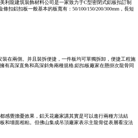
美利龍建筑裝飾材料公司是一家致力于C型密閉式鋁板扣訂制
般基本的板寬有：50/100/150/200/300mm，長短
安裝在兩側。并且裝拆便捷，一件板均可單獨拆卸，便捷工程施
，擁有高深直角和高深斜角兩種規格;鋁扣板廠家在懸掛次龍骨同
都感覺擔憂效果，鋁天花廠家講其實是可以進行兩種方法結
板和墻面相粘。但佛山集成吊頂廠家表示主龍骨從表層看沒法