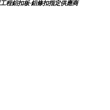
工程鋁扣板·鋁條扣指定供應商