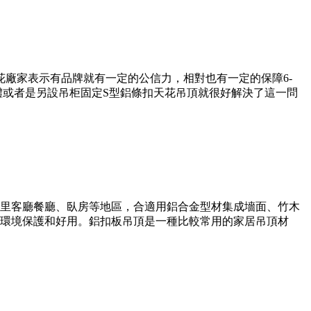
廠家表示有品牌就有一定的公信力，相對也有一定的保障6-
體或者是另設吊柜固定S型鋁條扣天花吊頂就很好解決了這一問
里客廳餐廳、臥房等地區，合適用鋁合金型材集成墻面、竹木
環境保護和好用。鋁扣板吊頂是一種比較常用的家居吊頂材