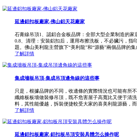
延邊鋁扣板廠家-佛山鋁天花廠家
石膏線吊頂1、認鋁合金板品牌：全部大型企業制造的家
0.8、清理：安裝鋁扣后，運用布擦洗板，不必臟污，
題。佛山美利龍主營旗下“美利龍”和“源藝”兩個品牌的集成
了解詳情
集成墻板吊頂-集成吊頂邊角線的這些事
只是，根據品牌的不同，收邊條的實際情況也可能有所不
纖維板板墻做裝修吊頂，既不危害屋子高寬比又便于清洗
料，其性能優越，拆裝便捷較受大家的喜美利龍源藝，而室
了解詳情
延邊鋁扣板廠家-鋁扣板吊頂安裝具體怎么操作呢