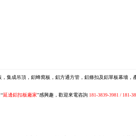
扣板，集成吊頂，鋁蜂窩板，鋁方通方管，鋁條扣及鋁單板幕墻
“
延邊鋁扣板廠家
”感興趣，歡迎來電咨詢
181-3839-3981 / 181-3