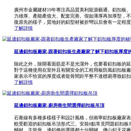
廣州市金屬建材19年專注高品質美利龍源藝通、鋁扣板
力雄厚、產能產值大、配套完善。假如薄厚再加厚型，不
復原先的樣子，質地好的鋁型材被折彎以后會有一定程度的
了解詳情
延邊鋁扣板廠家-跟著鋁扣板生產廠家了解下鋁扣板厚度
除此之外，除開看面筋是不是光潔外，也要看鋁扣板的延
對于這種使用在室外且有關安全的工程用板防風鋁扣板廠
家表示不恰當的厚度或者龍骨間距平整不達標易導致鋁扣板
了解詳情
延邊鋁扣板廠家-廚房衛生間選擇鋁扣板吊頂
石膏線有多種多樣樣子和設計風格，但南寧鋁扣板廠家表
較受歡迎的鋁扣板吊頂形式三、安裝6點常見問題鋁扣板
輔材，主龍骨，邊鋁條的選購都十分關鍵。佛山鋁天花廠家