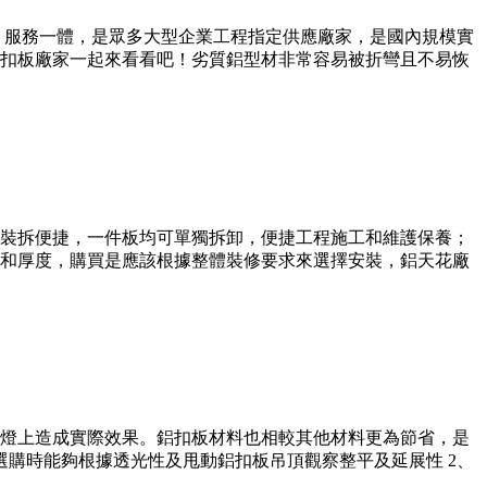
、服務一體，是眾多大型企業工程指定供應廠家，是國內規模實
扣板廠家一起來看看吧！劣質鋁型材非常容易被折彎且不易恢
裝拆便捷，一件板均可單獨拆卸，便捷工程施工和維護保養；
和厚度，購買是應該根據整體裝修要求來選擇安裝，鋁天花廠
燈上造成實際效果。鋁扣板材料也相較其他材料更為節省，是
購時能夠根據透光性及甩動鋁扣板吊頂觀察整平及延展性 2、