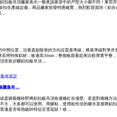
鋁扣板吊頂廠家表示一般來說家居中的戶型大小都不同！東莞市
產線設備，商品廠家批發特惠確實，熱烈歡迎資詢！鋁合金條扣鋁扣板一
..
的中間位置，沿垂直副龍骨的方向設置基準線，將基準線對準并
材采用特殊鋁材，板邊高30mm，整個板面看起來比較厚實平整
裝步驟鋁扣板吊頂 ...
集有 ...
或是膨脹螺栓即將鋁扣板吊頂收邊條釘在墻壁。若是對兩種方法
不大，大多都可以使用。用膠粘，使用粘性佳的膠水直接將鋁扣
邊是否有熱鍍鋅特征呈雪花狀！收 ...