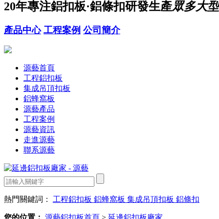
20年
專注鋁扣板·鋁條扣研發生產
眾多大型
產品中心
工程案例
公司簡介
源藝首頁
工程鋁扣板
集成吊頂扣板
鋁蜂窩板
源藝產品
工程案例
源藝資訊
走進源藝
聯系源藝
熱門關鍵詞：
工程鋁扣板
鋁蜂窩板
集成吊頂扣板
鋁條扣
您的位置：
源藝鋁扣板首頁
>
延邊鋁扣板廠家