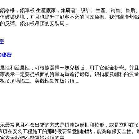
、鋁格柵，鋁單板 生產廠家，集研發、設計、生產、銷售、售后
但破壞環境，并且也提升了顧客不必的財政負擔。我們跟廣州鋁
反彈。鋁扣板吊頂的安裝周 ...
的秘密
展性和延展性，可根據選擇一塊兒樣版，用手它鈑金折彎。并且
家表示一定要從板面的質量為重進行選擇。鋁扣板及輔料的質量
吊頂塌陷二、美觀性鋁扣板吊頂 ...
示最常見且不會出錯的方式是拼湊矩形框和棱形，或是立即在吊
吊頂在安裝工程施工的那時候要留意關鍵點，能夠確保安全性。選
表示我們不能單從吊頂的美 ...