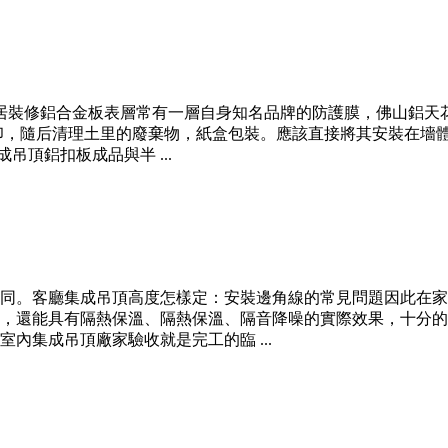
居裝修鋁合金板表層常有一層自身知名品牌的防護膜，佛山鋁天花
指印，隨后清理土里的廢棄物，紙盒包裝。應該直接將其安裝在墻
吊頂鋁扣板成品與半 ...
同。客廳集成吊頂高度怎樣定：安裝邊角線的常見問題因此在家
，還能具有隔熱保溫、隔熱保溫、隔音降噪的實際效果，十分的
內集成吊頂廠家驗收就是完工的臨 ...