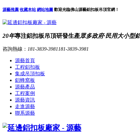
源藝推薦
收藏本站
網站地圖
歡迎光臨佛山源藝鋁扣板吊頂官網！
20年
專注鋁扣板吊頂研發生產
眾多政府·民用大小型
咨詢熱線：
181-3839-3981
181-3839-3981
源藝首頁
工程鋁扣板
集成吊頂扣板
鋁蜂窩板
源藝產品
工程案例
源藝資訊
走進源藝
聯系源藝