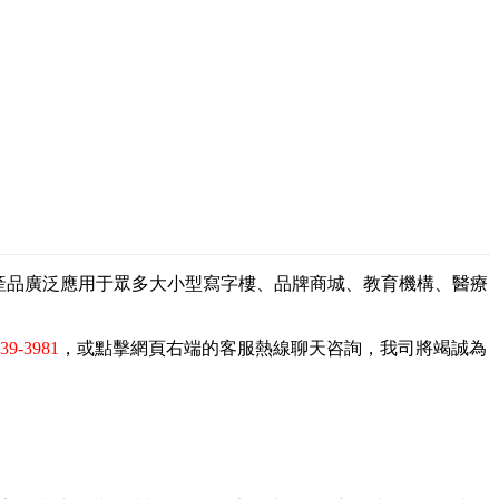
，產品廣泛應用于眾多大小型寫字樓、品牌商城、教育機構、醫療
839-3981
，或點擊網頁右端的客服熱線聊天咨詢，我司將竭誠為