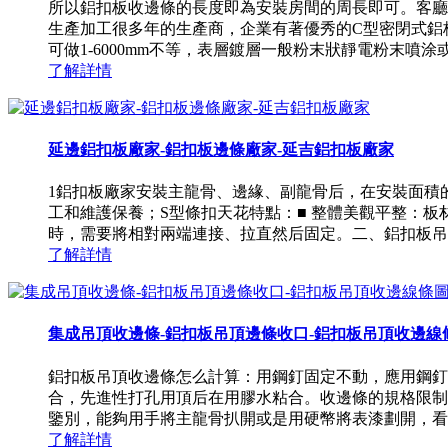
所以鋁扣板收邊條的長度即為安裝房間的周長即可。客廳
生產加工很多年的生產商，企業有著優秀的C型密閉式鋁板扣生
可做1-6000mm不等，表層鍍層一般粉末狀靜電粉末噴涂或 .
了解詳情
延邊鋁扣板廠家-鋁扣板邊條廠家-延吉鋁扣板廠家
1鋁扣板廠家安裝主龍骨、邊緣、副龍骨后，在安裝面積
工和維護保養；S型條扣天花特點：■ 整體美觀平整：板
時，需要將相對兩端連接、拉直然后固定。二、鋁扣板吊頂安
了解詳情
集成吊頂收邊條-鋁扣板吊頂邊條收口-鋁扣板吊頂收邊線條圖
鋁扣板吊頂收邊條怎么計算：用鋼釘固定不動，應用鋼釘
合，先進性打孔用頂后在用膠水粘合。收邊條的規格限制
鑒別，能夠用手將主龍骨扒開或是用硬幣將表漆劃開，看里
了解詳情