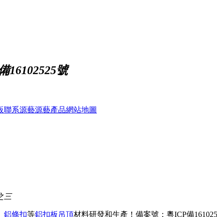
16102525號
板
聯系源藝
源藝產品
網站地圖
之三
、
鋁條扣
等
鋁扣板吊頂
材料研發和生產！
備案號：粵ICP備161025