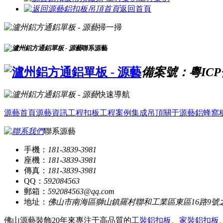
返回首頁
掃一掃
聯系源藝
備案號：粵ICP備
快速導航
源藝首頁
源藝資訊
工程扣板
工程案例
集成吊頂
關于源藝
鋁蜂窩
聯系源藝
手機：
181-3839-3981
座機：
181-3839-3981
傳真：
181-3839-3981
QQ：
592084563
郵箱：
592084563@qq.com
地址：
佛山市南海區獅山鎮羅村聯和工業區東區16路9號
佛山源藝裝飾20年來專注于高品質的
工裝鋁扣板
、
家裝鋁扣板