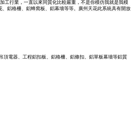
加工行業，一直以來同質化比較嚴重，不是你模仿我就是我模
花、鋁格柵、鋁蜂窩板、鋁幕墻等等。廣州天花此系統具有開放
成吊頂電器、工程鋁扣板、鋁格柵、鋁條扣、鋁單板幕墻等鋁質