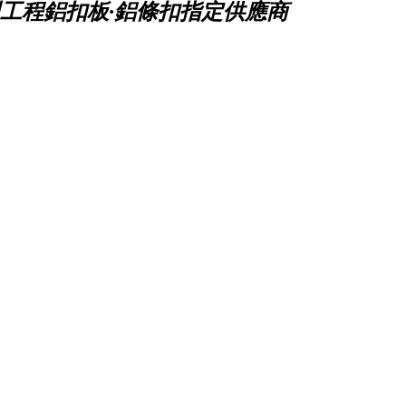
工程鋁扣板·鋁條扣指定供應商