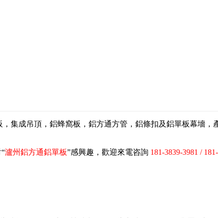
扣板，集成吊頂，鋁蜂窩板，鋁方通方管，鋁條扣及鋁單板幕墻
“
瀘州鋁方通鋁單板
”感興趣，歡迎來電咨詢
181-3839-3981 / 181