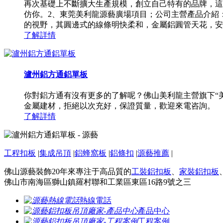
再次基礎上不斷擴大生產規模，創立自己特有的品牌，這
仿你。2、東莞美利龍源藝廣場項目；公司主營產品介紹
的視野，其圓邊式的線條明快柔和，金屬鋁圓管天花，安裝
了解詳情
瀘州鋁方通鋁單板
你對鋁方通有沒有更多的了解呢？佛山美利龍主營旗下“
金屬建材，拒絕以次充好，保證質量，歡迎來電咨詢。
了解詳情
工程扣板
|
集成吊頂
|
鋁蜂窩板
|
鋁條扣
|
源藝推薦
|
佛山源藝裝飾20年來專注于高品質的
工裝鋁扣板
、
家裝鋁扣板
佛山市南海區獅山鎮羅村聯和工業區東區16路9號之三
熱線電話
產品中心
工程案例