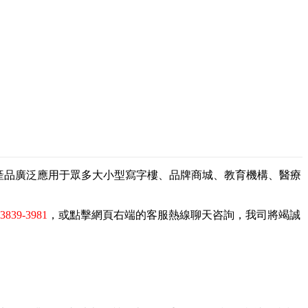
，產品廣泛應用于眾多大小型寫字樓、品牌商城、教育機構、醫療
-3839-3981
，或點擊網頁右端的客服熱線聊天咨詢，我司將竭誠