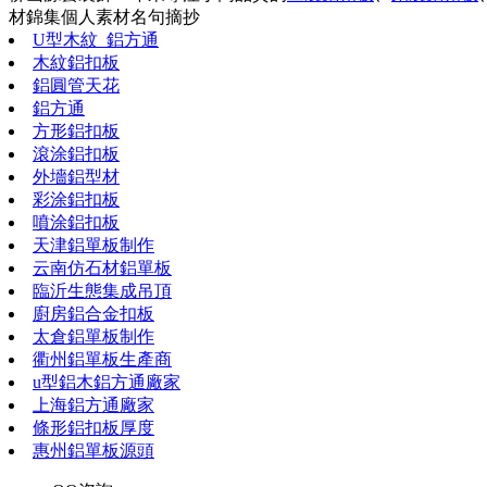
材錦集
個人素材
名句摘抄
U型木紋_鋁方通
木紋鋁扣板
鋁圓管天花
鋁方通
方形鋁扣板
滾涂鋁扣板
外墻鋁型材
彩涂鋁扣板
噴涂鋁扣板
天津鋁單板制作
云南仿石材鋁單板
臨沂生態集成吊頂
廚房鋁合金扣板
太倉鋁單板制作
衢州鋁單板生產商
u型鋁木鋁方通廠家
上海鋁方通廠家
條形鋁扣板厚度
惠州鋁單板源頭