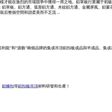
樣才能在激烈的市場競爭中獲得一席之地。鋁單板行業屬于初級
：鋁單板、鋁方通、弧形鋁方通、木紋鋁方通、金屬屏風、鋁窗
后整個空間和諧柔美而不乏流 ...
美利龍”和“源藝”兩個品牌的集成吊頂鋁扣板成品與半成品、集
、
鋁條扣
等
鋁扣板吊頂
材料研發和生產！