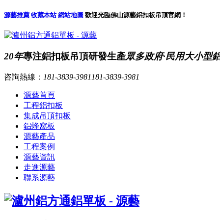
源藝推薦
收藏本站
網站地圖
歡迎光臨佛山源藝鋁扣板吊頂官網！
20年
專注鋁扣板吊頂研發生產
眾多政府·民用大小型
咨詢熱線：
181-3839-3981
181-3839-3981
源藝首頁
工程鋁扣板
集成吊頂扣板
鋁蜂窩板
源藝產品
工程案例
源藝資訊
走進源藝
聯系源藝