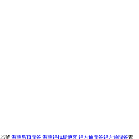
25號
源藝吊頂問答
源藝鋁扣板博客
鋁方通問答
鋁方通問答
素