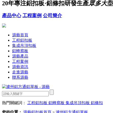
20年
專注鋁扣板·鋁條扣研發生產
眾多大型
產品中心
工程案例
公司簡介
源藝首頁
工程鋁扣板
集成吊頂扣板
鋁蜂窩板
源藝產品
工程案例
源藝資訊
走進源藝
聯系源藝
熱門關鍵詞：
工程鋁扣板
鋁蜂窩板
集成吊頂扣板
鋁條扣
您的位置：
源藝鋁扣板首頁
>
瀘州鋁方通鋁單板