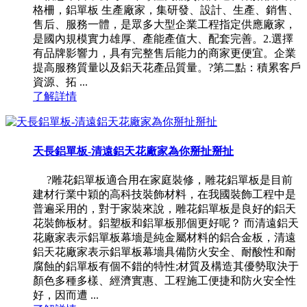
格柵，鋁單板 生產廠家，集研發、設計、生產、銷售、
售后、服務一體，是眾多大型企業工程指定供應廠家，
是國內規模實力雄厚、產能產值大、配套完善。2.選擇
有品牌影響力，具有完整售后能力的商家更便宜。企業
提高服務質量以及鋁天花產品質量。?第二點：積累客戶
資源、拓 ...
了解詳情
天長鋁單板-清遠鋁天花廠家為你掰扯掰扯
?雕花鋁單板適合用在家庭裝修，雕花鋁單板是目前
建材行業中穎的高科技裝飾材料，在我國裝飾工程中是
普遍采用的，對于家裝來說，雕花鋁單板是良好的鋁天
花裝飾板材。鋁塑板和鋁單板那個更好呢？ 而清遠鋁天
花廠家表示鋁單板幕墻是純金屬材料的鋁合金板，清遠
鋁天花廠家表示鋁單板幕墻具備防火安全、耐酸性和耐
腐蝕的鋁單板有個不錯的特性;材質及構造其優勢取決于
顏色多種多樣、經濟實惠、工程施工便捷和防火安全性
好，因而遭 ...