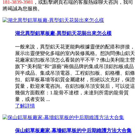
181-3839-3981
，或點擊網頁右端的客服熱線聊天咨詢，我司
將竭誠為您服務。
湖北異型鋁單板廠-異型鋁天花裝出來怎么樣
一般來說，異型鋁天花更能夠根據靈便的配搭和拼接，
展示出靈便變化多端的室內裝修風格。想詢問佛山鋁天
花廠家鋁扣板吊頂怎么看裝的平不平？佛山美利龍主營
旗下“美利龍”和“源藝”兩個品牌的集成吊頂鋁扣板成品
與半成品、集成吊頂電器、工程鋁扣板、鋁格柵、鋁條
扣、鋁單板幕墻等鋁質金屬建材，拒絕以次充好，保證
質量，歡迎來電咨詢。在鋁扣板吊頂安裝后，可以從這
幾個方面觀察：1.龍骨不達標，未達到所需的龍骨質
量，或者安裝 ...
了解詳情
保山鋁單板廠家-幕墻鋁單板的中后期維護方法大合集