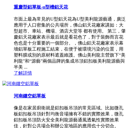
重慶型鋁單板-u型槽鋁天花
市面上最為常見的U型鋁天花為U型美利龍源藝通，廣泛
應用于人口密集的公共場所，佛山鋁天花廠家講如：大
型超市、車站、機場、酒店大堂等 都有使用。 第三，肇
慶鋁天花廠家表示最后就是看花色了，對于裝飾而言花
色也是十分重要的一個部分。，佛山鋁天花廠家表示幕
墻鋁單板工程施工結束，在便于被環境污染的位置，用
塑料膜或別的原材料遮蓋維護。佛山美利龍主營旗下“美
利龍”和“源藝”兩個品牌的集成吊頂鋁扣板美利龍源藝與
半美 ...
了解詳情
河南鏤空鋁單板
像是在家居廚衛就是鋁扣板吊頂的常見區域。比如微孔
板鋁扣板吊頂針對均衡音場擁有不錯的實際效果，微孔
鋁扣板吊頂防火安全美利龍源藝通風透氣性實際效果
佳，針對公共場合和辦公室地區的應用也十分切合。