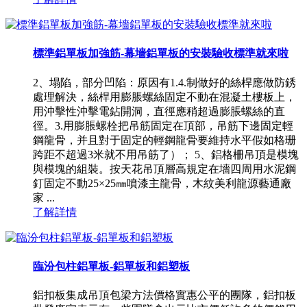
標準鋁單板加強筋-幕墻鋁單板的安裝驗收標準就來啦
2、塌陷，部分凹陷：原因有1.4.制做好的絲桿應做防銹
處理解決，絲桿用膨脹螺絲固定不動在混凝土樓板上，
用沖擊性沖擊電鉆開洞，直徑應稍超過膨脹螺絲的直
徑。3.用膨脹螺栓把吊筋固定在頂部，吊筋下邊固定輕
鋼龍骨，并且對于固定的輕鋼龍骨要維持水平假如格珊
跨距不超過3米就不用吊筋了）； 5、鋁格柵吊頂是模塊
與模塊的組裝。按天花吊頂層高規定在墻四周用水泥鋼
釘固定不動25×25㎜噴漆主龍骨，木紋美利龍源藝通廠
家 ...
了解詳情
臨汾包柱鋁單板-鋁單板和鋁塑板
鋁扣板集成吊頂包梁方法價格實惠公平的團隊，鋁扣板