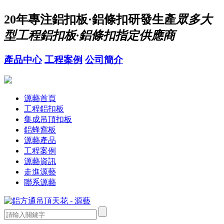
20年
專注鋁扣板·鋁條扣研發生產
眾多大
型工程鋁扣板·鋁條扣指定供應商
產品中心
工程案例
公司簡介
源藝首頁
工程鋁扣板
集成吊頂扣板
鋁蜂窩板
源藝產品
工程案例
源藝資訊
走進源藝
聯系源藝