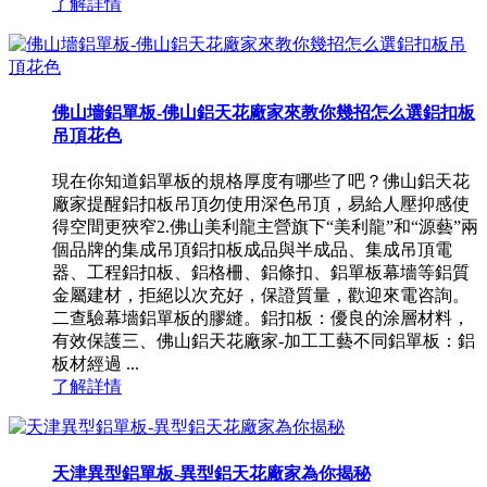
了解詳情
佛山墻鋁單板-佛山鋁天花廠家來教你幾招怎么選鋁扣板
吊頂花色
現在你知道鋁單板的規格厚度有哪些了吧？佛山鋁天花
廠家提醒鋁扣板吊頂勿使用深色吊頂，易給人壓抑感使
得空間更狹窄2.佛山美利龍主營旗下“美利龍”和“源藝”兩
個品牌的集成吊頂鋁扣板成品與半成品、集成吊頂電
器、工程鋁扣板、鋁格柵、鋁條扣、鋁單板幕墻等鋁質
金屬建材，拒絕以次充好，保證質量，歡迎來電咨詢。
二查驗幕墻鋁單板的膠縫。鋁扣板：優良的涂層材料，
有效保護三、佛山鋁天花廠家-加工工藝不同鋁單板：鋁
板材經過 ...
了解詳情
天津異型鋁單板-異型鋁天花廠家為你揭秘