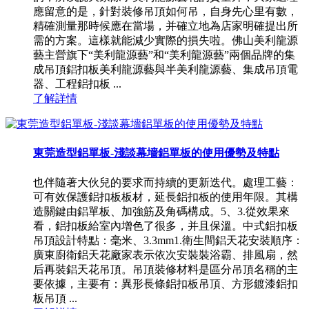
應留意的是，針對裝修吊頂如何吊，自身先心里有數，
精確測量那時候應在當場，并確立地為店家明確提出所
需的方案。這樣就能減少實際的損失啦。佛山美利龍源
藝主營旗下“美利龍源藝”和“美利龍源藝”兩個品牌的集
成吊頂鋁扣板美利龍源藝與半美利龍源藝、集成吊頂電
器、工程鋁扣板 ...
了解詳情
東莞造型鋁單板-淺談幕墻鋁單板的使用優勢及特點
也伴隨著大伙兒的要求而持續的更新迭代。處理工藝：
可有效保護鋁扣板板材，延長鋁扣板的使用年限。其構
造關鍵由鋁單板、加強筋及角碼構成。5、3.從效果來
看，鋁扣板給室內增色了很多，并且保溫。中式鋁扣板
吊頂設計特點：毫米、3.3mm1.衛生間鋁天花安裝順序：
廣東廚衛鋁天花廠家表示依次安裝裝浴霸、排風扇，然
后再裝鋁天花吊頂。吊頂裝修材料是區分吊頂名稱的主
要依據，主要有：異形長條鋁扣板吊頂、方形鍍漆鋁扣
板吊頂 ...