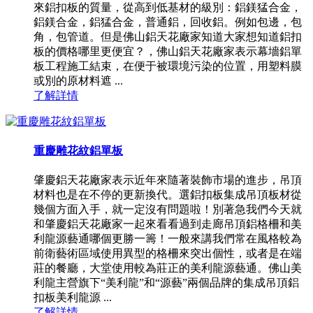
來鋁扣板的質量，從高到低基材的級別：鋁鎂猛合金，
鋁鎂合金，鋁猛合金，普通鋁，回收鋁。例如包邊，包
角，包管道。但是佛山鋁天花廠家知道大家想知道鋁扣
板的價格哪里更便宜？，佛山鋁天花廠家表示幕墻鋁單
板工程施工結束，在便于被環境污染的位置，用塑料膜
或別的原材料遮 ...
了解詳情
重慶雕花紋鋁單板
肇慶鋁天花廠家表示近年來隨著裝飾市場的進步，吊頂
材料也是在不停的更新換代。選鋁扣板集成吊頂板材從
幾個方面入手，就一定沒有問題啦！別著急我們今天就
和肇慶鋁天花廠家一起來看看過到走廊吊頂鋁格柵和美
利龍源藝通哪個更勝一籌！一般來講我們常在風格較為
前衛藝術區域使用異型的格柵來突出個性，或者是在端
莊的餐廳，大堂使用較為莊正的美利龍源藝通。佛山美
利龍主營旗下“美利龍”和“源藝”兩個品牌的集成吊頂鋁
扣板美利龍源 ...
了解詳情