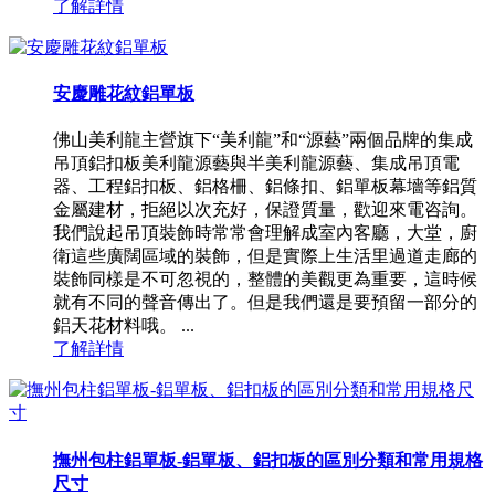
了解詳情
安慶雕花紋鋁單板
佛山美利龍主營旗下“美利龍”和“源藝”兩個品牌的集成
吊頂鋁扣板美利龍源藝與半美利龍源藝、集成吊頂電
器、工程鋁扣板、鋁格柵、鋁條扣、鋁單板幕墻等鋁質
金屬建材，拒絕以次充好，保證質量，歡迎來電咨詢。
我們說起吊頂裝飾時常常會理解成室內客廳，大堂，廚
衛這些廣闊區域的裝飾，但是實際上生活里過道走廊的
裝飾同樣是不可忽視的，整體的美觀更為重要，這時候
就有不同的聲音傳出了。但是我們還是要預留一部分的
鋁天花材料哦。 ...
了解詳情
撫州包柱鋁單板-鋁單板、鋁扣板的區別分類和常用規格
尺寸