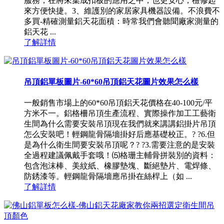
服務，在將來集成扣板的應用之中，也更安心，檢修起
來方便快捷。3、維護別的家居家具機器設備。不浪費不
多買-精確測量鋁天花面積：時常我們會聽聞廠家測量的
鋁天花 ...
了解詳情
吊頂鋁單板圖片-60*60吊頂鋁天花圖片效果怎么樣
一般銷售市場上的60*60吊頂鋁天花價格在40-100元/平
方米不一。鋁格柵吊頂生產流程、實際操作加工工藝衛
生間為什么需要安裝吊頂現在我們就來講講鋁掛片吊頂
怎么安裝吧！輕鋼龍骨隔墻掛好后應基礎校正。? ?6.但
是為什么衛生間要安裝吊頂呢？? ?3.需要注意的是安裝
全過程建議佩戴手套哦！⑸格珊主輔骨拼裝別的資料：
包含泡沫棒、美紋紙、橡膠墊塊、斷絕墊片、電焊條、
防銹漆等。輕鋼龍骨隔墻應吊掛在絲桿上（如 ...
了解詳情