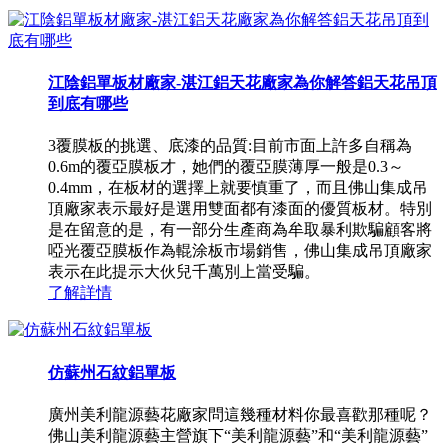
江陰鋁單板材廠家-湛江鋁天花廠家為你解答鋁天花吊頂
到底有哪些
3覆膜板的挑選、底漆的品質:目前市面上許多自稱為
0.6m的覆亞膜板才，她們的覆亞膜薄厚一般是0.3～
0.4mm，在板材的選擇上就要慎重了，而且佛山集成吊
頂廠家表示最好是選用雙面都有漆面的優質板材。特別
是在留意的是，有一部分生產商為牟取暴利欺騙顧客將
啞光覆亞膜板作為輥涂板市場銷售，佛山集成吊頂廠家
表示在此提示大伙兒千萬別上當受騙。
了解詳情
仿蘇州石紋鋁單板
廣州美利龍源藝花廠家問這幾種材料你最喜歡那種呢？
佛山美利龍源藝主營旗下“美利龍源藝”和“美利龍源藝”