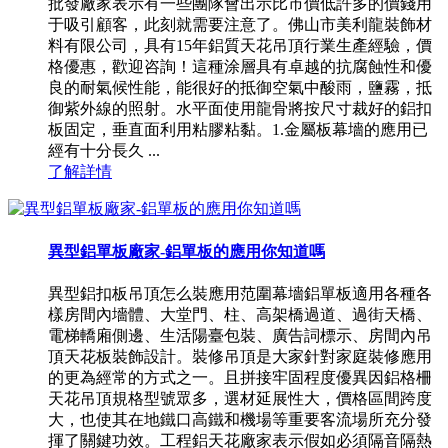
批發廠家表示有一些團隊會出示比市價低許多的價錢用
于吸引顧客，此刻就需要注意了。佛山市美利龍裝飾材
料有限公司，具有15年鋁質天花吊頂行業生產經驗，價
格優惠，歡迎咨詢！這種涂層具有卓越的抗腐蝕性和優
良的耐氣候性能，能很好的抵御空氣中酸雨，鹽霧，抵
御紫外線的照射。水平面使用龍骨將按尺寸裁好的鋁扣
板固定，垂直面利用粘膠粘黏。1.金屬板幕墻的應用已
經有十分長久 ...
了解詳情
異型鋁單板廠家-鋁單板的應用你知道嗎
異型鋁扣板吊頂怎么裝應用范圍幕墻鋁單板適用各種各
樣房間內墻體、大堂門、柱、高架橋過道、過街天橋、
電梯轎廂側邊、生活陽臺包裝、廣告詞標示、房間內吊
頂天花板裝飾設計。裝修吊頂是大家針對家庭裝修應用
的更為經常的方式之一。且拼接牢固程度優異因鋁格柵
天花吊頂規格型號眾多，選材延展性大，價格區間跨度
大，也使其在地鐵口高鐵和機場等重要客流場所充分發
揮了關鍵功效。工程鋁天花廠家表示假如必須隔音隔熱