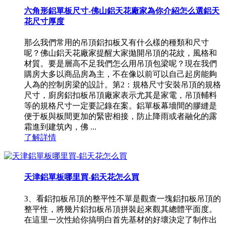
六角形鋁單板尺寸-佛山鋁天花廠家為你介紹怎么選鋁天
花尺寸厚度
那么我們常用的吊頂鋁扣板又有什么樣的種類和尺寸
呢？佛山鋁天花廠家提醒大家拋開吊頂的花紋，風格和
材質。要是層高不足我們怎么用吊頂包梁呢？現在我們
購房大多以商品房為主，不在像以前可以自己起房能夠
人為的控制房梁的設計。第2：規格尺寸安裝吊頂的規格
尺寸，廚房鋁扣板吊頂廠家表示尤其是家電，吊頂輔料
等的規格尺寸一定要記錄在案。鋁單板幕墻間的膠縫是
便于板與板間更加的緊密相接，防止降雨或者融化的露
霜進到建筑內，佛 ...
了解詳情
天津鋁單板哪里買-鋁天花怎么買
3、看鋁扣板吊頂的整平性不單是觀查一塊鋁扣板吊頂的
整平性，將幾片鋁扣板吊頂拼裝起來觀其總體平面度。
在這里一次性給你搞明白首先基材的好壞決定了制作出