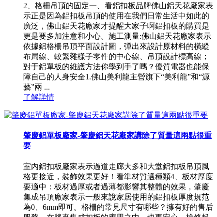
2、格柵吊頂的固定一、看鋁扣板品牌佛山鋁天花廠家表
示正是因為鋁扣板吊頂的使用在我們日常生活中如此的
廣泛，佛山鋁天花廠家才提醒大家子啊鋁扣板的購買是
更是要多加注意和小心。施工測量:佛山鋁天花廠家表示
依據鋁格柵吊頂平面設計圖，彈出來設計原材料的橫縱
布局線、較繁雜樣子零件的中心線、吊頂設計標高線；
對于鋁單板的維護方法你學到手了嗎？優質電器也能保
障自己的人身安全1.佛山美利龍主營旗下“美利龍”和“源
藝”兩 ...
了解詳情
肇慶鋁單板廠家-肇慶鋁天花廠家講除了質量這兩點很重
要
室內鋁扣板廠家表示過道走廊大多和大堂鋁扣板吊頂風
格更接近，裝飾效果更好！看準材質選種類4、板材厚度
要適中：板材過厚或者過薄都影響其整體的效果，肇慶
集成吊頂廠家表示一般來說家居使用的鋁扣板厚度規范
為0、6mm即可。格柵的常見尺寸有哪些？擁有好的售后