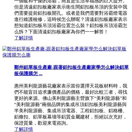
一個暖和干燥的浴霸，簡直是生活幸福感的巨大提升。
但是清遠鋁扣板廠家表示衛生間鋁扣板吊頂的安裝中我
們需要提前鋁扣板開孔。或者是我們需要對浴霸燈電器
進行維護檢修，這時候怎么辦呢？清遠鋁扣板廠家表示
想知道鋁扣板吊頂浴霸位置怎么裝？鋁扣板吊頂浴霸怎
么拆？下面清遠鋁扣板廠家為你們一一解答！
了解詳情
鄭州鋁單板生產廠-跟著鋁扣板生產廠家學怎么解決鋁單
板保護膜怎 ...
惠州美利龍源藝花廠家表示當你選擇天花板材料時，我
們不能盲目追求廉價產品的價格，最好比較三者，尋找
更好的來源。佛山美利龍源藝主營旗下“美利龍源藝”和
“美利龍源藝”兩個品牌的集成吊頂鋁扣板美利龍源藝與
半美利龍源藝、集成吊頂電器、工程鋁扣板、鋁格柵、
鋁條扣、鋁單板幕墻等鋁質金屬建材，拒絕以次充好，
保證質量，歡迎來電咨詢。
了解詳情