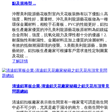
點及規格型 ...
沖壓美利龍源藝花板對室內天花板裝飾有以下優點:1.高
強度，剛性好，重量輕。沖孔美利龍源藝花板做為一種
環保金屬材料，相較于石膏板，PVC的性能更好，鋁扣
板生產廠家優質的沖孔美利龍源藝花板原材料為鋁鎂錳
合金而制，強度，抗氧化能力及彈性都十分的優越！2.
耐腐蝕性和耐濕性。金屬材料且加上優質的涂層材料，
有效的抵御潮濕環境的侵襲。3.美觀美利龍源藝，裝飾
藝術好。鋁扣板生產廠家可根據客戶需求進性定制圖案
及花紋 ...
了解詳情
清遠鋁單板企業-清遠鋁天花廠家秘籍之鋁天花吊頂常見
問題總結
清遠鋁扣板廠家表示衛生間里有一種家電可謂是衛生間
中必不可少的，尤其是處于濕冷的南方，在衛生間中裝