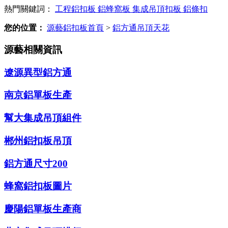
熱門關鍵詞：
工程鋁扣板
鋁蜂窩板
集成吊頂扣板
鋁條扣
您的位置：
源藝鋁扣板首頁
>
鋁方通吊頂天花
源藝相關資訊
遼源異型鋁方通
南京鋁單板生產
幫大集成吊頂組件
郴州鋁扣板吊頂
鋁方通尺寸200
蜂窩鋁扣板圖片
慶陽鋁單板生產商