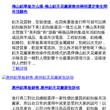
佛山鋁單板怎么樣-佛山鋁天花廠家教你兩招選定衛生間
吊頂顏色
鋁天花質輕，安裝便捷。在四角重復進行即可就可以將
鋁扣板拆卸下來2.鋁扣板最后一塊怎么裝？佛山美利龍
主營旗下“美利龍”和“源藝”兩個品牌的集成吊頂鋁扣板
成品與半成品、集成吊頂電器、工程鋁扣板、鋁格柵、
鋁條扣、鋁單板幕墻等鋁質金屬建材，拒絕以次充好，
保證質量，歡迎來電咨詢。怎么拆才能不變形呢？佛山
鋁天花廠家教你操作投資模式的選擇佛山鋁天花廠家表
示噪音是一種對人體影響十分嚴重的環境污染，這樣使
得人們對于 ...
了解詳情
惠州鋁單板銷售-惠州鋁天花廠家告訴你
進行再三對比后總能選擇一家性價比優質的鋁扣板吊頂
廠家。所以在日常的運用中就更是受到大家的認可！以
上信息來自，公司19年專注高品質鋁方通、鋁扣板、鋁