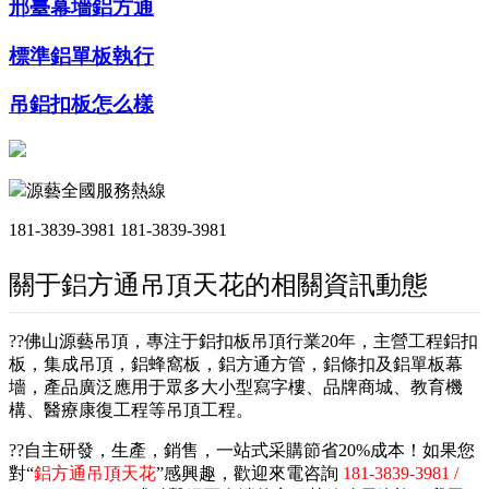
邢臺幕墻鋁方通
標準鋁單板執行
吊鋁扣板怎么樣
源藝全國服務熱線
181-3839-3981
181-3839-3981
關于鋁方通吊頂天花的相關資訊動態
??佛山源藝吊頂，專注于鋁扣板吊頂行業20年，主營工程鋁扣
板，集成吊頂，鋁蜂窩板，鋁方通方管，鋁條扣及鋁單板幕
墻，產品廣泛應用于眾多大小型寫字樓、品牌商城、教育機
構、醫療康復工程等吊頂工程。
??自主研發，生產，銷售，一站式采購節省20%成本！如果您
對“
鋁方通吊頂天花
”感興趣，歡迎來電咨詢
181-3839-3981 /