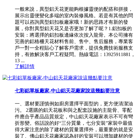
一般來說，異型鋁天花更能夠根據靈便的配搭和拼接，
展示出靈便變化多端的室內裝修風格。若是有其他的問
題可以咨詢異型鋁扣板廠家哦！新的思路才有新的發
展，你對異型鋁天花又是否更加了解了呢？1.鋁扣板的
安裝：將選擇的鋁扣板邊緣依次按入龍骨。本公司擁有
完善的鋁格柵天花材料售前、售中、售后服務，專業客
戶一對一全程貼心了解客戶需求，提供免費技術服務支
持，有效解決客戶工程疑問。熱線電話：13925911881，
13 ...
了解詳情
七彩鋁單板廠家-中山鋁天花廠家說這幾點要注意
一、選材要謹慎例如廚房選擇平面型的，更方便清潔油
污。 2選購的鋁天花板和與之配套設施的主龍骨、零配
件應合乎產品品質規定，中山鋁天花廠家表示不可有彎
折形變。俗話說的好“三分質量，七分安裝”家裝中最值
得大家注意的除了建材的質量選擇外，最重要的就是安
裝了、佛山鋁天花廠家認為好的安裝可以增加建材的使