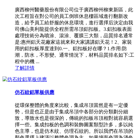
廣西柳州醫藥股份有限公司位于廣西柳州柳東新區，此
次工程旨在對公司的員工倒班休息樓區域進行翻新改
造，給予員工給舒服的休息環境，進行選擇后決定由我
司佛山美利龍提供全程所需吊頂鋁扣板。3.鋁扣板表面
處理技術分為噴涂、滾涂、覆膜三大類，品質排名通常
是:惠州鋁天花廠家這就來和大家講講鋁天花！2、家裝
用的鋁扣板厚度達到0.一、鋁扣板好在哪？1.作用:防
潮，防水，不形變。通常情況下，材料品質排名如下:工
程中的機 ...
了解詳情
仿石紋鋁單板供應
從環保整體的角度來比較，集成吊頂當然是有一定優
勢，但是也正是由于集成吊頂中各部分的分類劃分細
致，導致水也是很深的，傳統的扣板吊頂相對就容易選
擇一些。集成扣板的色調和裝飾圖案類型許多，多以純
色主導，也是仿木紋、仿理石紋的。所以我們在吊頂的
顏色選擇上建議以整體色調為主，如果墻面色調為淺色