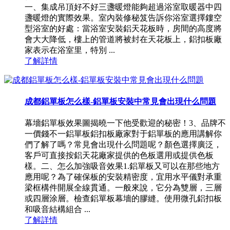
一、集成吊頂好不好三盞暖燈能夠超過浴室取暖器中四
盞暖燈的實際效果。室內裝修秘笈告訴你浴室選擇鏤空
型浴室的好處：當浴室安裝鋁天花板時，房間的高度將
會大大降低，樓上的管道將被封在天花板上，鋁扣板廠
家表示在浴室里，特別 ...
了解詳情
成都鋁單板怎么樣-鋁單板安裝中常見會出現什么問題
幕墻鋁單板效果圖揭曉一下他受歡迎的秘密！3、品牌不
一價錢不一鋁單板鋁扣板廠家對于鋁單板的應用講解你
們了解了嗎？常見會出現什么問題呢？顏色選擇廣泛，
客戶可直接按鋁天花廠家提供的色板選用或提供色板
樣。二、怎么加強吸音效果1.鋁單板又可以在那些地方
應用呢？為了確保板的安裝精密度，宜用水平儀對承重
梁框構件開展全線貫通。一般來說，它分為雙層，三層
或四層涂層。檢查鋁單板幕墻的膠縫。使用微孔鋁扣板
和吸音結構組合 ...
了解詳情