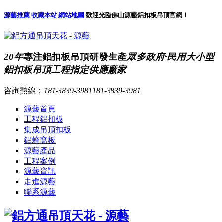
源藝推薦
收藏本站
網站地圖
歡迎光臨佛山源藝鋁扣板吊頂官網！
20年
專注鋁扣板吊頂研發生產
眾多政府·民用大小型
鋁扣板吊頂工程指定供應廠家
咨詢熱線：
181-3839-3981
181-3839-3981
源藝首頁
工程鋁扣板
集成吊頂扣板
鋁蜂窩板
源藝產品
工程案例
源藝資訊
走進源藝
聯系源藝