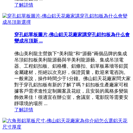
了解詳情
穿孔鋁單板圖片-佛山鋁天花廠家講穿孔鋁扣板為什么會
變成吊頂新 ...
佛山美利龍主營旗下“美利龍”和“源藝”兩個品牌的集成
吊頂鋁扣板美利龍源藝與半美利龍源藝、集成吊頂電
器、工程鋁扣板、鋁格柵、鋁條扣、鋁單板幕墻等鋁質
金屬建材，拒絕以次充好，保證質量，歡迎來電咨詢。
一般來說，操作時間少于1分鐘。佛山鋁天花廠家問大家
對于穿孔鋁扣板有新的了解了嗎？鋁扣板生產廠家可根
據客戶需求進性定制圖案及花紋，且安裝的風格多變裝
飾效果佳！很適宜在辦公室，會議室，電影院等需要安
靜環境的場所 ...
了解詳情