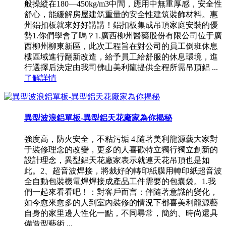
般操縱在180—450kg/m3中間，應用中無重厚感，安全性
舒心，能緩解房屋建筑重量的安全性建筑裝飾材料。惠
州鋁扣板就來好好講講！鋁扣板集成吊頂家庭安裝的優
勢1.你們學會了嗎？1.廣西柳州醫藥股份有限公司位于廣
西柳州柳東新區，此次工程旨在對公司的員工倒班休息
樓區域進行翻新改造，給予員工給舒服的休息環境，進
行選擇后決定由我司佛山美利龍提供全程所需吊頂鋁 ...
了解詳情
異型波浪鋁單板-異型鋁天花廠家為你揭秘
強度高，防火安全，不粘污垢 4.隨著美利龍源藝大家對
于裝修理念的改變，更多的人喜歡特立獨行獨立創新的
設計理念，異型鋁天花廠家表示就連天花吊頂也是如
此。2、超音波焊接，將裁好的轉印紙膜用轉印紙超音波
全自動包裝機電焊焊接成產品工件需要的包囊袋。1.我
們一起來看看吧！：對客戶而言：伴隨著意識的變化，
如今愈來愈多的人到室內裝修的情況下都喜美利龍源藝
自身的家里邊人性化一點，不同尋常，簡約、時尚還具
備造型藝術 ...