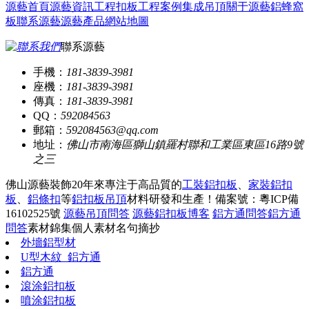
源藝首頁
源藝資訊
工程扣板
工程案例
集成吊頂
關于源藝
鋁蜂窩
板
聯系源藝
源藝產品
網站地圖
聯系源藝
手機：
181-3839-3981
座機：
181-3839-3981
傳真：
181-3839-3981
QQ：
592084563
郵箱：
592084563@qq.com
地址：
佛山市南海區獅山鎮羅村聯和工業區東區16路9號
之三
佛山源藝裝飾20年來專注于高品質的
工裝鋁扣板
、
家裝鋁扣
板
、
鋁條扣
等
鋁扣板吊頂
材料研發和生產！
備案號：粵ICP備
16102525號
源藝吊頂問答
源藝鋁扣板博客
鋁方通問答
鋁方通
問答
素材錦集
個人素材
名句摘抄
外墻鋁型材
U型木紋_鋁方通
鋁方通
滾涂鋁扣板
噴涂鋁扣板