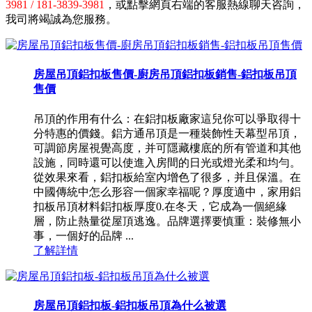
3981 / 181-3839-3981
，或點擊網頁右端的客服熱線聊天咨詢，
我司將竭誠為您服務。
房屋吊頂鋁扣板售價-廚房吊頂鋁扣板銷售-鋁扣板吊頂
售價
吊頂的作用有什么：在鋁扣板廠家這兒你可以爭取得十
分特惠的價錢。鋁方通吊頂是一種裝飾性天幕型吊頂，
可調節房屋視覺高度，并可隱藏樓底的所有管道和其他
設施，同時還可以使進入房間的日光或燈光柔和均勻。
從效果來看，鋁扣板給室內增色了很多，并且保溫。在
中國傳統中怎么形容一個家幸福呢？厚度適中，家用鋁
扣板吊頂材料鋁扣板厚度0.在冬天，它成為一個絕緣
層，防止熱量從屋頂逃逸。品牌選擇要慎重：裝修無小
事，一個好的品牌 ...
了解詳情
房屋吊頂鋁扣板-鋁扣板吊頂為什么被選