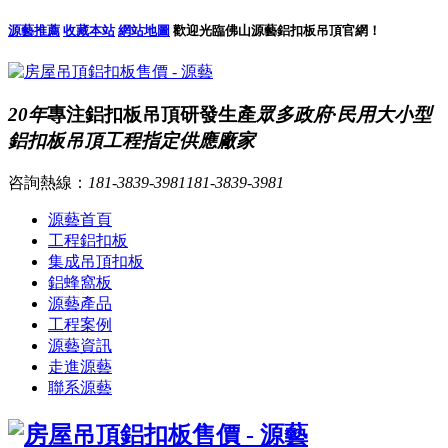
源藝推薦
收藏本站
網站地圖
歡迎光臨佛山源藝鋁扣板吊頂官網！
20年
專注鋁扣板吊頂研發生產
眾多政府·民用大小型
鋁扣板吊頂工程指定供應廠家
咨詢熱線：
181-3839-3981
181-3839-3981
源藝首頁
工程鋁扣板
集成吊頂扣板
鋁蜂窩板
源藝產品
工程案例
源藝資訊
走進源藝
聯系源藝