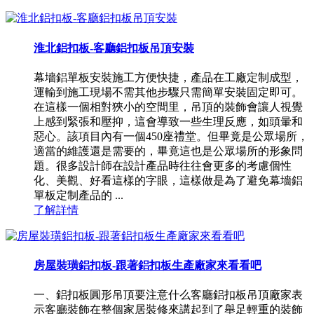
淮北鋁扣板-客廳鋁扣板吊頂安裝
幕墻鋁單板安裝施工方便快捷，產品在工廠定制成型，
運輸到施工現場不需其他步驟只需簡單安裝固定即可。
在這樣一個相對狹小的空間里，吊頂的裝飾會讓人視覺
上感到緊張和壓抑，這會導致一些生理反應，如頭暈和
惡心。該項目內有一個450座禮堂。但畢竟是公眾場所，
適當的維護還是需要的，畢竟這也是公眾場所的形象問
題。很多設計師在設計產品時往往會更多的考慮個性
化、美觀、好看這樣的字眼，這樣做是為了避免幕墻鋁
單板定制產品的 ...
了解詳情
房屋裝璜鋁扣板-跟著鋁扣板生產廠家來看看吧
一、鋁扣板圓形吊頂要注意什么客廳鋁扣板吊頂廠家表
示客廳裝飾在整個家居裝修來講起到了舉足輕重的裝飾