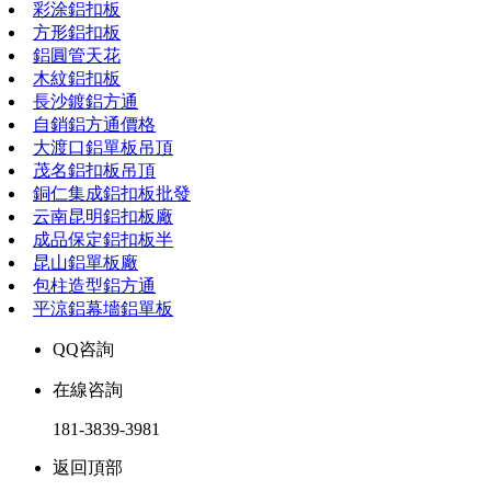
彩涂鋁扣板
方形鋁扣板
鋁圓管天花
木紋鋁扣板
長沙鍍鋁方通
自銷鋁方通價格
大渡口鋁單板吊頂
茂名鋁扣板吊頂
銅仁集成鋁扣板批發
云南昆明鋁扣板廠
成品保定鋁扣板半
昆山鋁單板廠
包柱造型鋁方通
平涼鋁幕墻鋁單板
QQ咨詢
在線咨詢
181-3839-3981
返回頂部