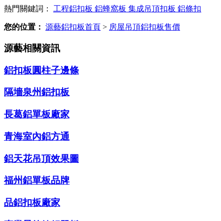
熱門關鍵詞：
工程鋁扣板
鋁蜂窩板
集成吊頂扣板
鋁條扣
您的位置：
源藝鋁扣板首頁
>
房屋吊頂鋁扣板售價
源藝相關資訊
鋁扣板圓柱子邊條
隔墻泉州鋁扣板
長葛鋁單板廠家
青海室內鋁方通
鋁天花吊頂效果圖
福州鋁單板品牌
品鋁扣板廠家