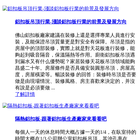
鋁扣板吊頂行業-淺談鋁扣板行業的前景及發展方向
佛山鋁扣板廠家建議在裝修上還是選擇專業人員進行安
裝，及能保證吊頂質量更是對安全有保障。吊頂是指的
房屋中的頂部裝修，實際上就是對天花板進行裝修，能
夠起到吸音隔音，保溫隔熱等作用。廚衛鋁扣板吊頂遇
到漏水又有什么優勢呢？家居裝修天花板吊頂領域能夠
昌盛二十年。房屋條件是否具備安裝圓形吊頂，房屋高
度，房屋橫梁等。暢談裝修 的回答：裝修時吊頂是否要
做是由現場情況、裝修風格、房主喜歡來決定的，并沒
有說是必須要做 ...
了解詳情
隔熱鋁扣板-跟著鋁扣板生產廠家來看看吧
每個人一天的休息時間大概占據一天的1/4，在臥室待的
時間大概在1/3.公司辦公室鋁扣板吊頂，其沖孔率在