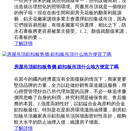
一些房子原來的建筑照明路線單一，照明設備簡易，沒
法造就出理想化的照明環境。而書房吊頂就是一個很好
的例子啦！現在在衛生間和廚房天花板的翻美利龍源
藝，鋁天花廠家講很多業主會選擇鋁扣集成吊頂，因為
它們很容易照顧，有很多圖案可供選擇，相比之下，防
水石膏板將更容易被業主接受。1. 2、顏值就顏值來講，
石膏板的要 ...
了解詳情
房屋吊頂鋁扣板售價-鋁扣板吊頂什么地方便宜了嗎
在當今的國內經濟還沒有全面復蘇的情況下，商家更要
堅信品牌的力量，全力以赴做好銷售渠道建設服務，用
心經營管理好自己所代理加盟的品脾，不必一昧追求廉
價而忽略了自身的利潤，終究利潤是確保售前、售后服
務的本質。2.強度高韌性好，以鋁錳合金為原料的合金
鋁扣板最佳。特別是在是廚房環境溫熱油煙重，廚房鋁
扣板吊頂廠家表示鋁扣板吊頂與墻面密封性良好，能夠
較大水平的防止油煙入侵，維護房子墻面。
了解詳情