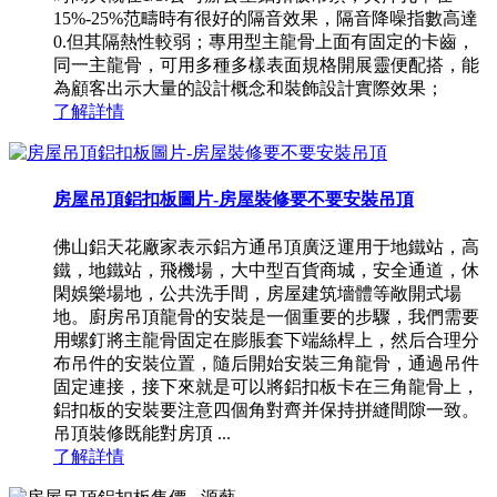
15%-25%范疇時有很好的隔音效果，隔音降噪指數高達
0.但其隔熱性較弱；專用型主龍骨上面有固定的卡齒，
同一主龍骨，可用多種多樣表面規格開展靈便配搭，能
為顧客出示大量的設計概念和裝飾設計實際效果；
了解詳情
房屋吊頂鋁扣板圖片-房屋裝修要不要安裝吊頂
佛山鋁天花廠家表示鋁方通吊頂廣泛運用于地鐵站，高
鐵，地鐵站，飛機場，大中型百貨商城，安全通道，休
閑娛樂場地，公共洗手間，房屋建筑墻體等敞開式場
地。廚房吊頂龍骨的安裝是一個重要的步驟，我們需要
用螺釘將主龍骨固定在膨脹套下端絲桿上，然后合理分
布吊件的安裝位置，隨后開始安裝三角龍骨，通過吊件
固定連接，接下來就是可以將鋁扣板卡在三角龍骨上，
鋁扣板的安裝要注意四個角對齊并保持拼縫間隙一致。
吊頂裝修既能對房頂 ...
了解詳情