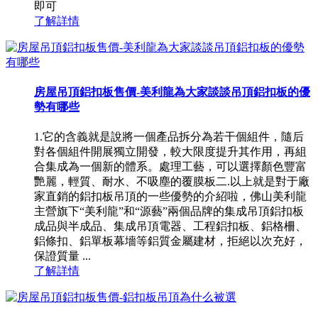
即可
了解詳情
房屋吊頂鋁扣板售價-美利龍為大家談談吊頂鋁扣板的優
勢有哪些
1.它的含義就是說將一個產品拆分為若干個組件，隨后
對各個組件開展獨立開發，較大限度提升其作用，再組
合集成為一個新的體系。處理工藝，可以選擇顏色豐富
艷麗，輕質、耐水、不吸塵的覆膜板二.以上就是對于廠
家直銷的鋁扣板吊頂的一些優勢的介紹啦，佛山美利龍
主營旗下“美利龍”和“源藝”兩個品牌的集成吊頂鋁扣板
成品與半成品、集成吊頂電器、工程鋁扣板、鋁格柵、
鋁條扣、鋁單板幕墻等鋁質金屬建材，拒絕以次充好，
保證質量 ...
了解詳情