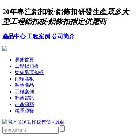
20年
專注鋁扣板·鋁條扣研發生產
眾多大
型工程鋁扣板·鋁條扣指定供應商
產品中心
工程案例
公司簡介
源藝首頁
工程鋁扣板
集成吊頂扣板
鋁蜂窩板
源藝產品
工程案例
源藝資訊
走進源藝
聯系源藝