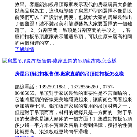
效果。客廳鋁扣板吊頂廠家表示現代的房屋購買大多數
以商品房為主，這也就導致了房屋戶型的選擇不像是以
前我們可以自己設計的簡便，也就給大家的房屋裝飾出
了個難題！裝不裝吊美利龍源藝為大家要選擇的一個難
題了。 2、分割空間：吊頂是分割空間的手段之一，客
廳鋁扣板吊頂廠家表示通過吊頂，可以使原來層高相同
的兩個相連的空 ...
了解詳情
房屋吊頂鋁扣板售價-廠家直銷的吊頂鋁扣板怎么樣
熱線電話：13925911881，13728556280，0757-
86485055。吊頂對于家居裝飾的重要性是不言而喻的，
它能將屋頂的管線完美地隱藏起來，讓廚衛空間看起來
更加清爽干凈。鋁扣板是家居的常用的吊頂材料之一，
但是對于吊頂而言，材料的選擇只是一方面的，對于吊
頂的安裝也是讓人頭疼的一個方面！1 .集成鋁扣板吊頂
多少錢一平方米在質量及售后上得到保障，獲得的性價
比就更高。滾涂板就更均勻平滑啦， ...