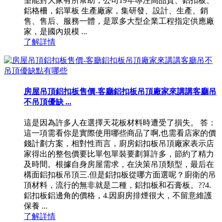
望能對大家有所幫助，公司19年專注高品質、鋁扣板、
鋁格柵，鋁單板 生產廠家，集研發、設計、生產、銷
售、售后、服務一體，是眾多大型企業工程指定供應廠
家，是國內規模 ...
了解詳情
房屋吊頂鋁扣板售價-客廳鋁扣板吊頂廠家來講講客廳吊
不吊頂優缺 ...
這是因為許多人在選擇天花板材料時遭受了損失。 答：
這一項需看你是實際使用哪些商品了啊,也需看店家的價
錢計劃方案，相對性而言，廚房鋁扣板吊頂廠家表示店
家得出的整包價要比單包單裝要劃算許多，節約了精力
及時間。根據自身房屋需求，在決策吊頂類型，最后在
構面鋁扣板吊頂三.但是鋁扣板從哪方面選呢？廚衛的吊
頂材料，流行的無非就是二種，鋁扣板和石膏板。??4.
鋁扣板鋁邊角的價格，4.因廚房排煙很大，不留意維護
保養 ...
了解詳情