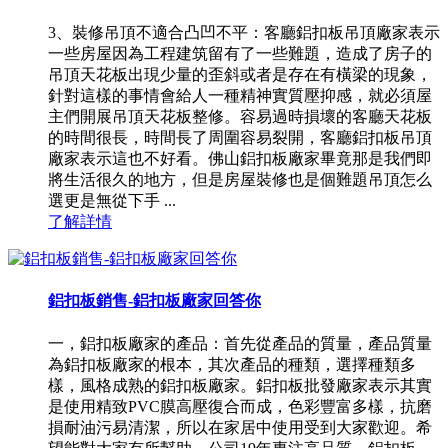
3、裝修吊頂不適合凸凹不平：客廳鋁扣板吊頂廠家表示
一些房屋因為工程建筑留有了一些難題，造成了房子的
吊頂天花板出現少量的歪斜或者是存在有橫梁的現象，
針對這樣的事情會給人一種精神實質壓抑感，就必須屋
主們開展吊頂天花板整修。容易過時損壞的客廳天花板
的時間很長，時間長了周圍容易裂開，客廳鋁扣板吊頂
廠家表示這也不好看。佛山鋁扣板廠家畢竟那是我們即
將生活很久的地方，但是房屋裝修也是個難題吊頂怎么
選更是無從下手 ...
了解詳情
鋁扣板銷售-鋁扣板廠家回答你
一，鋁扣板廠家的產品：首先從產品的質量，產品質量
為鋁扣板廠家的根本，其次產品的種類，選擇種類多
樣，風格成熟的鋁扣板廠家。鋁扣板批發廠家表示其實
是使用精致PVC膜高壓復合而成，色彩豐富多樣，抗磨
損耐油污易清潔，所以在家居中使用受到大家歡迎。希