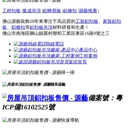
工程扣板
|
集成吊頂
|
鋁蜂窩板
|
鋁條扣
|
源藝推薦
|
佛山源藝裝飾20年來專注于高品質的
工裝鋁扣板
、
家裝鋁扣
板
、
鋁條扣
等
鋁扣板吊頂
材料研發和生產！
佛山市南海區獅山鎮羅村聯和工業區東區16路9號之三
熱線電話
產品中心
工程案例
返回首頁
掃一掃
聯系源藝
備案號：粵
ICP備16102525號
快速導航