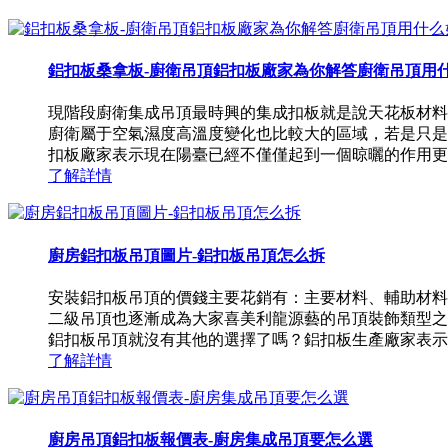
鋁扣板桑拿板-廚衛吊頂鋁扣板廠家為你解答廚衛吊頂用
現階段廚衛集成吊頂最時興的集成扣板就是說天花板材料
廚衛屬于空氣濕度高溫度變化也比較大的區域，若是只是
扣板廠家表示現在陽臺已經不僅僅起到一個晾曬的作用更可以
了解詳情
廚房鋁扣板吊頂圖片-鋁扣板吊頂怎么拆
安裝鋁扣板吊頂的價錢主要花銷有：主要材料、輔助材料、
二級吊頂也逐漸成為大家喜美利龍源藝的吊頂裝飾類型之
鋁扣板吊頂就沒有其他的選擇了嗎？鋁扣板生產廠家表示鋁扣
了解詳情
廚房吊頂鋁扣板報價表-廚房集成吊頂要怎么選