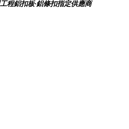
工程鋁扣板·鋁條扣指定供應商