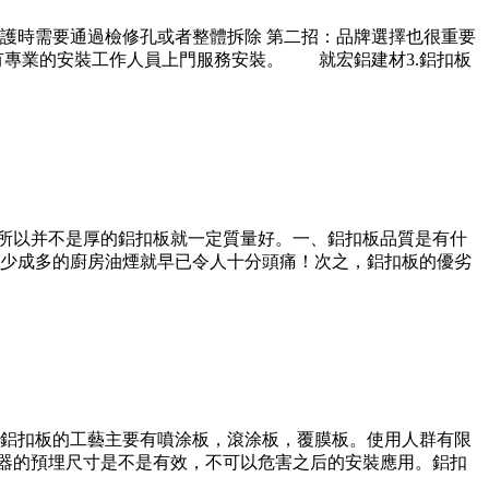
護時需要通過檢修孔或者整體拆除 第二招：品牌選擇也很重要
有專業的安裝工作人員上門服務安裝。 就宏鋁建材3.鋁扣板
，所以并不是厚的鋁扣板就一定質量好。一、鋁扣板品質是有什
少成多的廚房油煙就早已令人十分頭痛！次之，鋁扣板的優劣
鋁扣板的工藝主要有噴涂板，滾涂板，覆膜板。使用人群有限
水器的預埋尺寸是不是有效，不可以危害之后的安裝應用。鋁扣