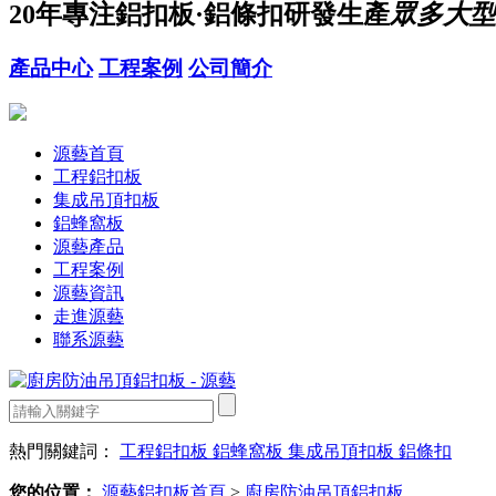
20年
專注鋁扣板·鋁條扣研發生產
眾多大型
產品中心
工程案例
公司簡介
源藝首頁
工程鋁扣板
集成吊頂扣板
鋁蜂窩板
源藝產品
工程案例
源藝資訊
走進源藝
聯系源藝
熱門關鍵詞：
工程鋁扣板
鋁蜂窩板
集成吊頂扣板
鋁條扣
您的位置：
源藝鋁扣板首頁
>
廚房防油吊頂鋁扣板