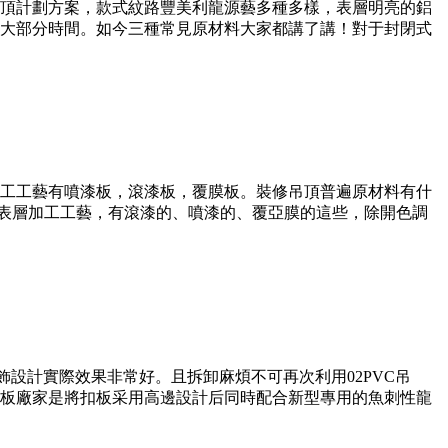
頂計劃方案，款式紋路豐美利龍源藝多種多樣，表層明亮的鋁
大部分時間。如今三種常見原材料大家都講了講！對于封閉式
工工藝有噴漆板，滾漆板，覆膜板。裝修吊頂普遍原材料有什
的表層加工工藝，有滾漆的、噴漆的、覆亞膜的這些，除開色調
飾設計實際效果非常好。且拆卸麻煩不可再次利用02PVC吊
扣板廠家是將扣板采用高邊設計后同時配合新型專用的魚刺性龍