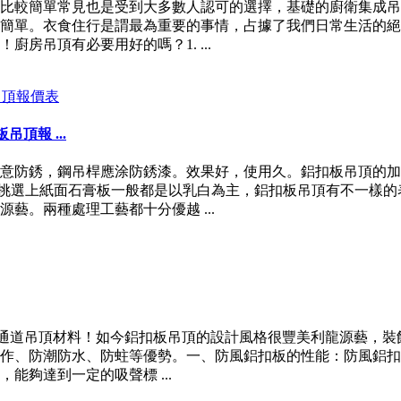
比較簡單常見也是受到大多數人認可的選擇，基礎的廚衛集成吊
簡單。衣食住行是謂最為重要的事情，占據了我們日常生活的絕
房吊頂有必要用好的嗎？1. ...
頂報 ...
意防銹，鋼吊桿應涂防銹漆。效果好，使用久。鋁扣板吊頂的加
調挑選上紙面石膏板一般都是以乳白為主，鋁扣板吊頂有不一樣
藝。兩種處理工藝都十分優越 ...
廊通道吊頂材料！如今鋁扣板吊頂的設計風格很豐美利龍源藝，裝
操作、防潮防水、防蛀等優勢。一、防風鋁扣板的性能：防風鋁
夠達到一定的吸聲標 ...