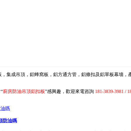
扣板，集成吊頂，鋁蜂窩板，鋁方通方管，鋁條扣及鋁單板幕墻
“
廚房防油吊頂鋁扣板
”感興趣，歡迎來電咨詢
181-3839-3981 / 1
頂防油嗎