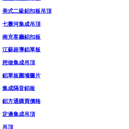
美式二級鋁扣板吊頂
七臺河集成吊頂
南充客廳鋁扣板
江蘇超導鋁單板
想做集成吊頂
鋁單板圍墻圖片
集成隔音鋁板
鋁方通購買價格
定邊集成吊頂
吊頂