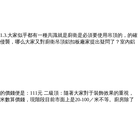
.3.大家似乎都有一種共識就是廚衛是必須要使用吊頂的，的確
侵襲，哪么大家又對廚衛吊頂鋁扣板廠家提出疑問了？室內鋁
的價錢便是：111元 二級頂：隨著大家對于裝飾效果的重視，
算價錢，現階段目前市面上是20-100／米不等。廚房除了