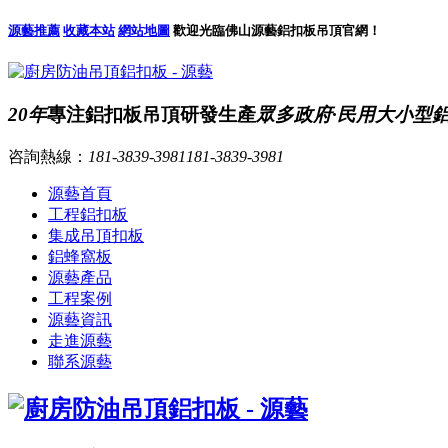
源藝推薦
收藏本站
網站地圖
歡迎光臨佛山源藝鋁扣板吊頂官網！
20年
專注鋁扣板吊頂研發生產
眾多政府·民用大小型
咨詢熱線：
181-3839-3981
181-3839-3981
源藝首頁
工程鋁扣板
集成吊頂扣板
鋁蜂窩板
源藝產品
工程案例
源藝資訊
走進源藝
聯系源藝