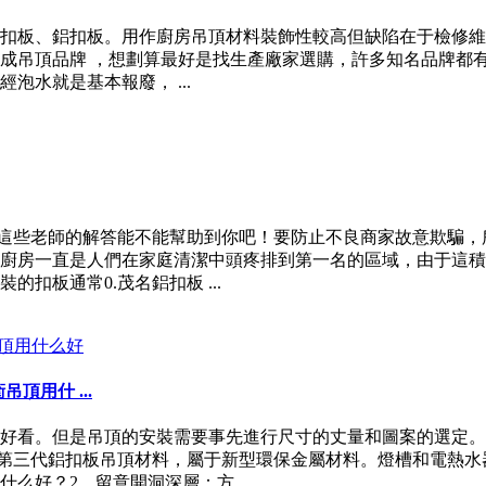
C扣板、鋁扣板。用作廚房吊頂材料裝飾性較高但缺陷在于檢修維
成吊頂品牌 ，想劃算最好是找生產廠家選購，許多知名品牌都
水就是基本報廢， ...
看看這些老師的解答能不能幫助到你吧！要防止不良商家故意欺騙
廚房一直是人們在家庭清潔中頭疼排到第一名的區域，由于這積
扣板通常0.茂名鋁扣板 ...
用什 ...
好看。但是吊頂的安裝需要事先進行尺寸的丈量和圖案的選定。
。第三代鋁扣板吊頂材料，屬于新型環保金屬材料。燈槽和電熱
好？2、留意開洞深層：方 ...