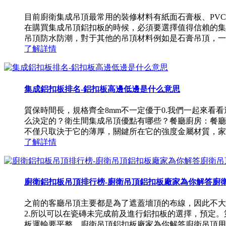
目前廚衛集成吊頂最常用的裝修材料有紙面石膏板、PV
在購買集成吊頂鋁扣板的時候，必須要選擇值得信賴的集
吊頂防水防潮，對于其他的吊頂材料例如是石膏吊頂，一經泡
了解詳情
集成鋁扣板排名-鋁扣板高邊低邊是什么意思
質保時間長，規格齊全8mm不一定優于0.我們一起來
么決定的？衛生間集成吊頂優點有哪些？餐廳廚房：餐廳
不僅只取決于它的薄厚，關鍵所在它的強度金屬材質，家裝的
了解詳情
廚衛鋁扣板吊頂排行榜-廚衛吊頂鋁扣板廠家為你解答廚衛吊頂
之前的客廳吊頂主要都是為了遮蓋墻頂的布線，因此不大
2.所以可以在瓷磚未完成前及進行鋁扣板的選擇，預定
板運輸要平整。廚衛吊頂鋁扣板廠家為你解答廚衛吊頂用什么