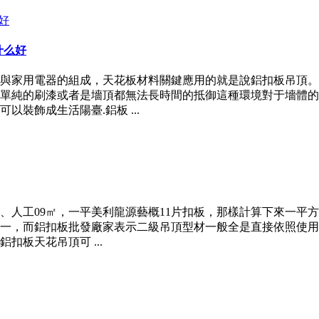
什么好
與家用電器的組成，天花板材料關鍵應用的就是說鋁扣板吊頂。1
單純的刷漆或者是墻頂都無法長時間的抵御這種環境對于墻體的
裝飾成生活陽臺.鋁板 ...
人工09㎡，一平美利龍源藝概11片扣板，那樣計算下來一平方
一，而鋁扣板批發廠家表示二級吊頂型材一般全是直接依照使用米數
板天花吊頂可 ...