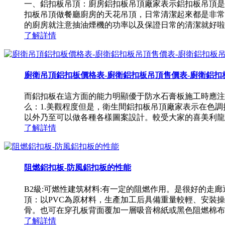
一、鋁扣板吊頂：廚房鋁扣板吊頂廠家表示鋁扣板吊頂是
扣板吊頂做餐廳廚房的天花吊頂，日常清潔起來都是非常
的廚房就注意抽油煙機的功率以及保證日常的清潔就好啦！廚
了解詳情
廚衛吊頂鋁扣板價格表-廚衛鋁扣板吊頂售價表-廚衛鋁扣板吊
而鋁扣板在這方面的能力明顯優于防水石膏板施工時應注
么：1.美觀程度但是，衛生間鋁扣板吊頂廠家表示在色
以外乃至可以做各種各樣圖案設計。較受大家的喜美利龍源
了解詳情
阻燃鋁扣板-防風鋁扣板的性能
B2級:可燃性建筑材料:有一定的阻燃作用。是很好的走
頂：以PVC為原材料，生產加工后具備重量較輕、安裝
骨。也可在穿孔板背面覆加一層吸音棉紙或黑色阻燃棉布，能
了解詳情