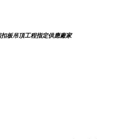
鋁扣板吊頂工程指定供應廠家