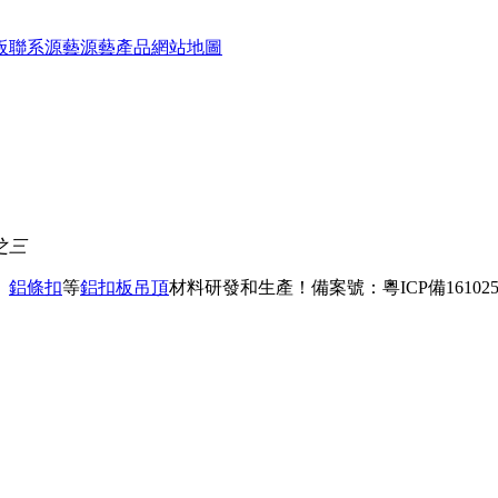
板
聯系源藝
源藝產品
網站地圖
之三
、
鋁條扣
等
鋁扣板吊頂
材料研發和生產！
備案號：粵ICP備161025