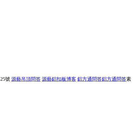
25號
源藝吊頂問答
源藝鋁扣板博客
鋁方通問答
鋁方通問答
素