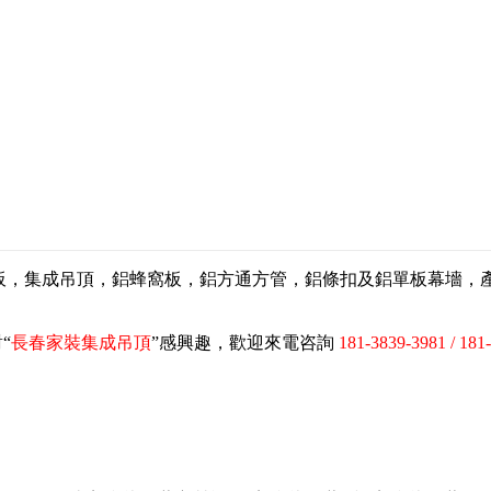
扣板，集成吊頂，鋁蜂窩板，鋁方通方管，鋁條扣及鋁單板幕墻
“
長春家裝集成吊頂
”感興趣，歡迎來電咨詢
181-3839-3981 / 181