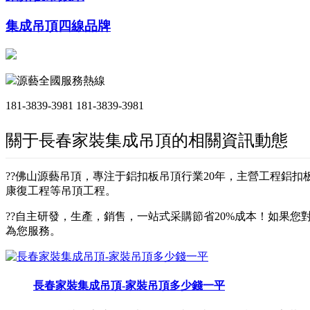
集成吊頂四線品牌
源藝全國服務熱線
181-3839-3981
181-3839-3981
關于長春家裝集成吊頂的相關資訊動態
??佛山源藝吊頂，專注于鋁扣板吊頂行業20年，主營工程鋁
康復工程等吊頂工程。
??自主研發，生產，銷售，一站式采購節省20%成本！如果您對
為您服務。
長春家裝集成吊頂-家裝吊頂多少錢一平