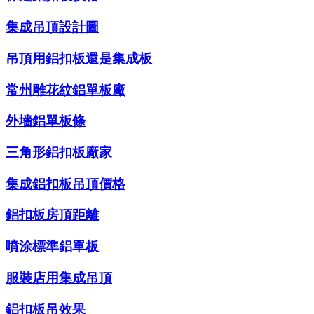
集成吊頂設計圖
吊頂用鋁扣板還是集成板
常州雕花紋鋁單板廠
外墻鋁單板條
三角形鋁扣板廠家
集成鋁扣板吊頂價格
鋁扣板房頂距離
噴涂標準鋁單板
服裝店用集成吊頂
鋁扣板吊效果