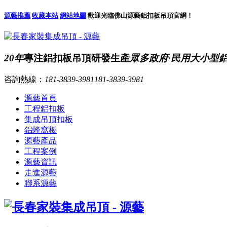
源藝推薦
收藏本站
網站地圖
歡迎光臨佛山源藝鋁扣板吊頂官網！
20年
專注鋁扣板吊頂研發生產
眾多政府·民用大小型
咨詢熱線：
181-3839-3981
181-3839-3981
源藝首頁
工程鋁扣板
集成吊頂扣板
鋁蜂窩板
源藝產品
工程案例
源藝資訊
走進源藝
聯系源藝