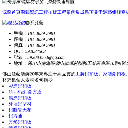
快速導航
源藝首頁
源藝資訊
工程扣板
工程案例
集成吊頂
關于源藝
鋁蜂窩
聯系源藝
手機：
181-3839-3981
座機：
181-3839-3981
傳真：
181-3839-3981
QQ：
592084563
郵箱：
592084563@qq.com
地址：
佛山市南海區獅山鎮羅村聯和工業區東區16路9號
佛山源藝裝飾20年來專注于高品質的
工裝鋁扣板
、
家裝鋁扣板
材錦集
個人素材
名句摘抄
彩涂鋁扣板
U型木紋_鋁方通
滾涂鋁扣板
外墻鋁型材
鋁圓管天花
鋁方通
方形鋁扣板
噴涂鋁扣板