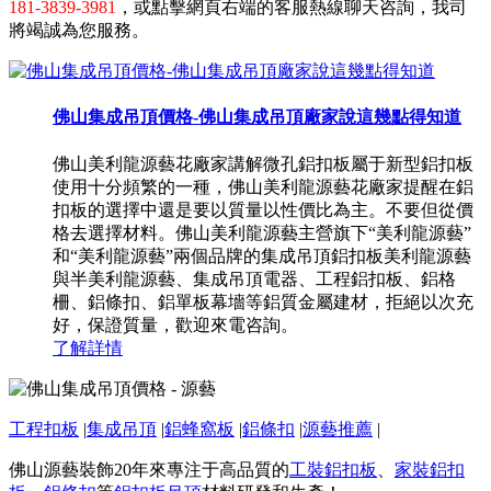
181-3839-3981
，或點擊網頁右端的客服熱線聊天咨詢，我司
將竭誠為您服務。
佛山集成吊頂價格-佛山集成吊頂廠家說這幾點得知道
佛山美利龍源藝花廠家講解微孔鋁扣板屬于新型鋁扣板
使用十分頻繁的一種，佛山美利龍源藝花廠家提醒在鋁
扣板的選擇中還是要以質量以性價比為主。不要但從價
格去選擇材料。佛山美利龍源藝主營旗下“美利龍源藝”
和“美利龍源藝”兩個品牌的集成吊頂鋁扣板美利龍源藝
與半美利龍源藝、集成吊頂電器、工程鋁扣板、鋁格
柵、鋁條扣、鋁單板幕墻等鋁質金屬建材，拒絕以次充
好，保證質量，歡迎來電咨詢。
了解詳情
工程扣板
|
集成吊頂
|
鋁蜂窩板
|
鋁條扣
|
源藝推薦
|
佛山源藝裝飾20年來專注于高品質的
工裝鋁扣板
、
家裝鋁扣