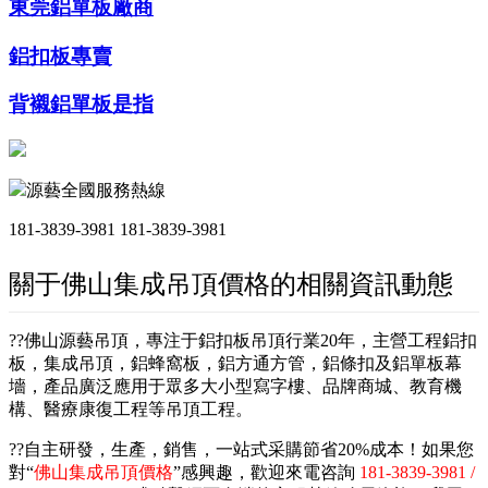
東莞鋁單板廠商
鋁扣板專賣
背襯鋁單板是指
源藝全國服務熱線
181-3839-3981
181-3839-3981
關于佛山集成吊頂價格的相關資訊動態
??佛山源藝吊頂，專注于鋁扣板吊頂行業20年，主營工程鋁扣
板，集成吊頂，鋁蜂窩板，鋁方通方管，鋁條扣及鋁單板幕
墻，產品廣泛應用于眾多大小型寫字樓、品牌商城、教育機
構、醫療康復工程等吊頂工程。
??自主研發，生產，銷售，一站式采購節省20%成本！如果您
對“
佛山集成吊頂價格
”感興趣，歡迎來電咨詢
181-3839-3981 /