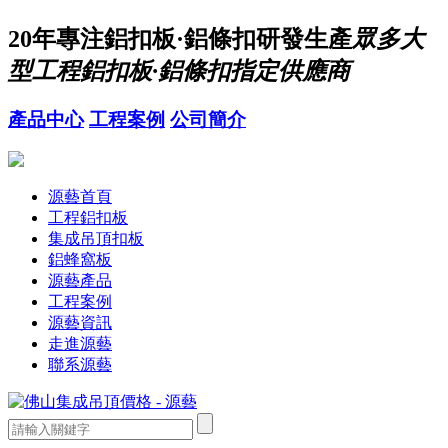
20年
專注鋁扣板·鋁條扣研發生產
眾多大
型工程鋁扣板·鋁條扣指定供應商
產品中心
工程案例
公司簡介
源藝首頁
工程鋁扣板
集成吊頂扣板
鋁蜂窩板
源藝產品
工程案例
源藝資訊
走進源藝
聯系源藝