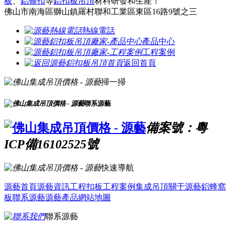
板
、
鋁條扣
等
鋁扣板吊頂
材料研發和生產！
佛山市南海區獅山鎮羅村聯和工業區東區16路9號之三
熱線電話
產品中心
工程案例
返回首頁
掃一掃
聯系源藝
備案號：粵
ICP備16102525號
快速導航
源藝首頁
源藝資訊
工程扣板
工程案例
集成吊頂
關于源藝
鋁蜂窩
板
聯系源藝
源藝產品
網站地圖
聯系源藝