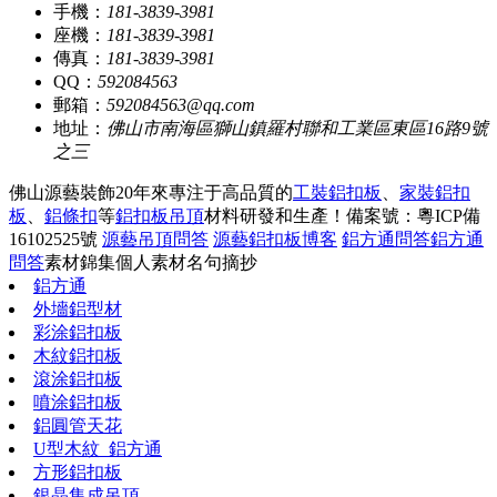
手機：
181-3839-3981
座機：
181-3839-3981
傳真：
181-3839-3981
QQ：
592084563
郵箱：
592084563@qq.com
地址：
佛山市南海區獅山鎮羅村聯和工業區東區16路9號
之三
佛山源藝裝飾20年來專注于高品質的
工裝鋁扣板
、
家裝鋁扣
板
、
鋁條扣
等
鋁扣板吊頂
材料研發和生產！
備案號：粵ICP備
16102525號
源藝吊頂問答
源藝鋁扣板博客
鋁方通問答
鋁方通
問答
素材錦集
個人素材
名句摘抄
鋁方通
外墻鋁型材
彩涂鋁扣板
木紋鋁扣板
滾涂鋁扣板
噴涂鋁扣板
鋁圓管天花
U型木紋_鋁方通
方形鋁扣板
銀晶集成吊頂