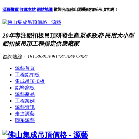
源藝推薦
收藏本站
網站地圖
歡迎光臨佛山源藝鋁扣板吊頂官網！
20年
專注鋁扣板吊頂研發生產
眾多政府·民用大小型
鋁扣板吊頂工程指定供應廠家
咨詢熱線：
181-3839-3981
181-3839-3981
源藝首頁
工程鋁扣板
集成吊頂扣板
鋁蜂窩板
源藝產品
工程案例
源藝資訊
走進源藝
聯系源藝