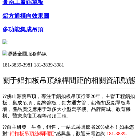
黃南工廠鋁單板
鋁方通橫向效果圖
多功能集成吊頂
源藝全國服務熱線
181-3839-3981
181-3839-3981
關于鋁扣板吊頂絲桿間距的相關資訊動態
??佛山源藝吊頂，專注于鋁扣板吊頂行業20年，主營工程鋁扣
板，集成吊頂，鋁蜂窩板，鋁方通方管，鋁條扣及鋁單板幕
墻，產品廣泛應用于眾多大小型寫字樓、品牌商城、教育機
構、醫療康復工程等吊頂工程。
??自主研發，生產，銷售，一站式采購節省20%成本！如果您
對“
鋁扣板吊頂絲桿間距
”感興趣，歡迎來電咨詢
181-3839-