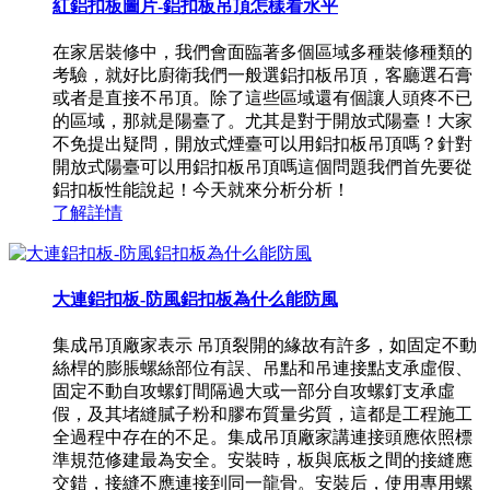
紅鋁扣板圖片-鋁扣板吊頂怎樣看水平
在家居裝修中，我們會面臨著多個區域多種裝修種類的
考驗，就好比廚衛我們一般選鋁扣板吊頂，客廳選石膏
或者是直接不吊頂。除了這些區域還有個讓人頭疼不已
的區域，那就是陽臺了。尤其是對于開放式陽臺！大家
不免提出疑問，開放式煙臺可以用鋁扣板吊頂嗎？針對
開放式陽臺可以用鋁扣板吊頂嗎這個問題我們首先要從
鋁扣板性能說起！今天就來分析分析！
了解詳情
大連鋁扣板-防風鋁扣板為什么能防風
集成吊頂廠家表示 吊頂裂開的緣故有許多，如固定不動
絲桿的膨脹螺絲部位有誤、吊點和吊連接點支承虛假、
固定不動自攻螺釘間隔過大或一部分自攻螺釘支承虛
假，及其堵縫膩子粉和膠布質量劣質，這都是工程施工
全過程中存在的不足。集成吊頂廠家講連接頭應依照標
準規范修建最為安全。安裝時，板與底板之間的接縫應
交錯，接縫不應連接到同一龍骨。安裝后，使用專用螺