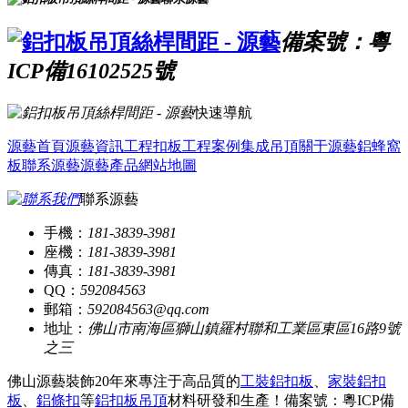
備案號：粵
ICP備16102525號
快速導航
源藝首頁
源藝資訊
工程扣板
工程案例
集成吊頂
關于源藝
鋁蜂窩
板
聯系源藝
源藝產品
網站地圖
聯系源藝
手機：
181-3839-3981
座機：
181-3839-3981
傳真：
181-3839-3981
QQ：
592084563
郵箱：
592084563@qq.com
地址：
佛山市南海區獅山鎮羅村聯和工業區東區16路9號
之三
佛山源藝裝飾20年來專注于高品質的
工裝鋁扣板
、
家裝鋁扣
板
、
鋁條扣
等
鋁扣板吊頂
材料研發和生產！
備案號：粵ICP備