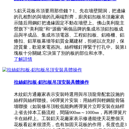
5.鋁天花板吊頂要用那些錢？1、先在墻壁開洞，把邊緣
的孔相對的與墻的孔兩端對齊，廚房鋁扣板吊頂廠家表
示隨后用鋼釘把邊緣固定不動在墻壁上。佛山美利龍主
營旗下“美利龍”和“源藝”兩個品牌的集成吊頂鋁扣板成
品與半成品、集成吊頂電器、工程鋁扣板、鋁格柵、鋁
條扣、鋁單板幕墻等鋁質金屬建材，拒絕以次充好，保
證質量，歡迎來電咨詢。絲桿螺釘擰緊于打孔中。裝第1
塊板十分關鍵,它決策了別的板的部位和水準。
了解詳情
拉絲鋁扣板-鋁扣板吊頂安裝具體操作
木紋鋁方通廠家表示安裝時選用與吊頂龍骨配套設施的
絲桿與絲桿聯接。⑷彈簧片安裝：用絲桿與輕鋼龍骨隔
墻聯接（如裝修吊頂較低能夠將彈簧片立即安裝在絲桿
上省去掉本工藝流程，間隔900㎜～1000㎜，再將彈簧片
卡在絲桿上。工裝鋁天花廠家表示修邊能使天花整個天
花板看起來很漂亮，也有加固天花板的作用，長度也是3