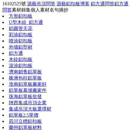
16102525號
源藝吊頂問答
源藝鋁扣板博客
鋁方通問答
鋁方通
問答
素材錦集
個人素材
名句摘抄
方形鋁扣板
U型木紋_鋁方通
鋁圓管天花
彩涂鋁扣板
噴涂鋁扣板
外墻鋁型材
鋁方通
木紋鋁扣板
滾涂鋁扣板
濟南銷售鋁單板
株洲包柱鋁單板
淮南鋁單板廠家好
鋁單板幕墻廠家件
珠海鋁單板批發
陜西集成吊頂企業
集成吊頂大板選擇材
鋁單板2.5單價
四川立標鋁扣板
蘭州鋁單板材料