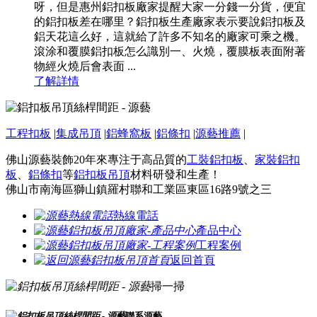
呀，但是惠州鋁扣板廠家提醒大家一分錢一分貨，便宜
的鋁扣板差在哪里？鋁扣板生產廠家表示要說鋁扣板及
鋁天花這么好，這就給了許多不知名的廠家可乘之機。
滾涂和覆膜鋁扣板怎么識別一、火燒，覆膜板表面附著
物經火燒后會表面 ...
了解詳情
工程扣板
|
集成吊頂
|
鋁蜂窩板
|
鋁條扣
|
源藝推薦
|
佛山源藝裝飾20年來專注于高品質的
工裝鋁扣板
、
家裝鋁扣
板
、
鋁條扣
等
鋁扣板吊頂
材料研發和生產！
佛山市南海區獅山鎮羅村聯和工業區東區16路9號之三
熱線電話
產品中心
工程案例
返回首頁
掃一掃
聯系源藝