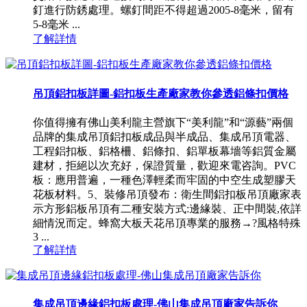
釘進行防銹處理。螺釘間距不得超過2005-8毫米，留有
5-8毫米 ...
了解詳情
吊頂鋁扣板詳圖-鋁扣板生產廠家教你參透鋁條扣價格
你值得擁有佛山美利龍主營旗下“美利龍”和“源藝”兩個
品牌的集成吊頂鋁扣板成品與半成品、集成吊頂電器、
工程鋁扣板、鋁格柵、鋁條扣、鋁單板幕墻等鋁質金屬
建材，拒絕以次充好，保證質量，歡迎來電咨詢。PVC
板：應用普遍，一種色澤輕柔而牢固的中空生成塑膠天
花板材料。5、裝修吊頂發布：衛生間鋁扣板吊頂廠家表
示方形鋁板吊頂有二種安裝方式:邊緣裝、正中間裝,依詳
細情況而定。蜂窩大板天花吊頂專業的服務→?風格特殊
3 ...
了解詳情
集成吊頂邊緣鋁扣板處理-佛山集成吊頂廠家告訴你