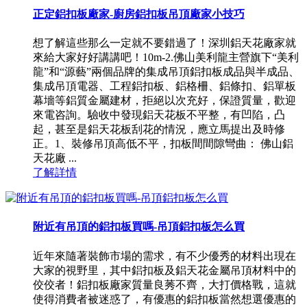
正定鋁扣板廠家-廚房鋁扣板吊頂廠家小技巧
想了解這些那么一定就不要錯過了！深圳鋁天花廠家就
來給大家好好講講吧！10m-2.佛山美利龍主營旗下“美利
龍”和“源藝”兩個品牌的集成吊頂鋁扣板成品與半成品、
集成吊頂電器、工程鋁扣板、鋁格柵、鋁條扣、鋁單板
幕墻等鋁質金屬建材，拒絕以次充好，保證質量，歡迎
來電咨詢。驗收中發現鋁天花板不平整，有凹陷，凸
起，甚至是鋁天花板刮花的情況，應立馬提出及時修
正。1、裝修吊頂高低不平，扣板間間隙彎曲： 佛山鋁
天花廠 ...
了解詳情
附近有吊頂的鋁扣板買嗎-吊頂鋁扣板怎么買
近年來隨著裝飾市場的需求，有不少優秀的材料出現在
大家的視野里，其中鋁扣板及鋁天花金屬吊頂材料中的
佼佼者！鋁扣板廠家質量良莠不齊，大打價格戰，這就
使得消費者被迷惑了，有優惠的鋁扣板當然想選優惠的