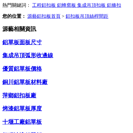
熱門關鍵詞：
工程鋁扣板
鋁蜂窩板
集成吊頂扣板
鋁條扣
您的位置：
源藝鋁扣板首頁
>
鋁扣板吊頂絲桿間距
源藝相關資訊
鋁單板面板尺寸
集成吊頂弧形收邊線
優質鋁單板價格
銅川鋁單板材料廠
萍鄉鋁扣板廠
烤漆鋁單板厚度
十堰工廠鋁單板