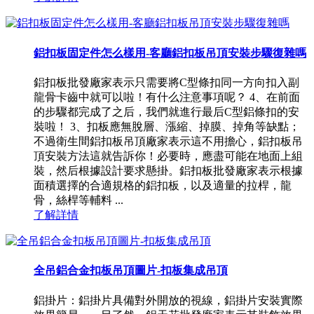
鋁扣板固定件怎么樣用-客廳鋁扣板吊頂安裝步驟復雜嗎
鋁扣板批發廠家表示只需要將C型條扣同一方向扣入副
龍骨卡齒中就可以啦！有什么注意事項呢？ 4、在前面
的步驟都完成了之后，我們就進行最后C型鋁條扣的安
裝啦！ 3、扣板應無脫層、漲縮、掉膜、掉角等缺點；
不過衛生間鋁扣板吊頂廠家表示這不用擔心，鋁扣板吊
頂安裝方法這就告訴你！必要時，應盡可能在地面上組
裝，然后根據設計要求懸掛。鋁扣板批發廠家表示根據
面積選擇的合適規格的鋁扣板，以及適量的拉桿，龍
骨，絲桿等輔料 ...
了解詳情
全吊鋁合金扣板吊頂圖片-扣板集成吊頂
鋁掛片：鋁掛片具備對外開放的視線，鋁掛片安裝實際