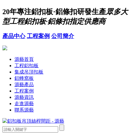
20年
專注鋁扣板·鋁條扣研發生產
眾多大
型工程鋁扣板·鋁條扣指定供應商
產品中心
工程案例
公司簡介
源藝首頁
工程鋁扣板
集成吊頂扣板
鋁蜂窩板
源藝產品
工程案例
源藝資訊
走進源藝
聯系源藝