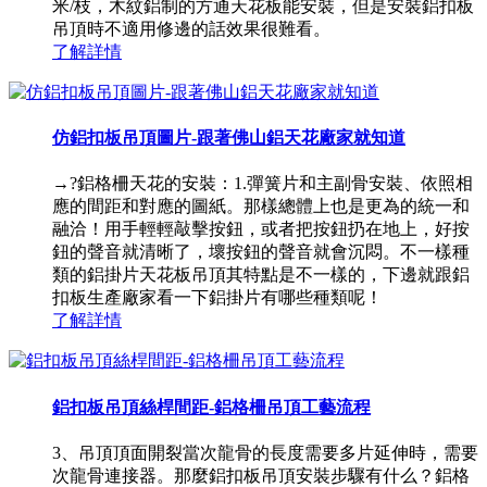
米/枝，木紋鋁制的方通天花板能安裝，但是安裝鋁扣板
吊頂時不適用修邊的話效果很難看。
了解詳情
仿鋁扣板吊頂圖片-跟著佛山鋁天花廠家就知道
→?鋁格柵天花的安裝：1.彈簧片和主副骨安裝、依照相
應的間距和對應的圖紙。那樣總體上也是更為的統一和
融洽！用手輕輕敲擊按鈕，或者把按鈕扔在地上，好按
鈕的聲音就清晰了，壞按鈕的聲音就會沉悶。不一樣種
類的鋁掛片天花板吊頂其特點是不一樣的，下邊就跟鋁
扣板生產廠家看一下鋁掛片有哪些種類呢！
了解詳情
鋁扣板吊頂絲桿間距-鋁格柵吊頂工藝流程
3、吊頂頂面開裂當次龍骨的長度需要多片延伸時，需要
次龍骨連接器。那麼鋁扣板吊頂安裝步驟有什么？鋁格