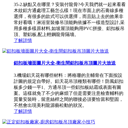
35-2.缺點又在哪里？安裝付龍骨?今天我們就一起來看看
木紋鋁方通處理工藝怎么樣！現在市面上的石膏線多種
選擇，有很多的款式可以供選擇，而且貼上去的效果非
常好看哦！淋浴室裝修吊頂能夠依據不一樣造型設計,采
用多種多樣原材料,如坡屋頂能夠用PVC拼接、鋁扣板吊
頂、塑鋁板,配上輕鋼龍骨隔墻。
了解詳情
鋁扣板墻面圖片大全-衛生間鋁扣板吊頂圖片大放送
3.機場鋁天花有哪些材料：將格珊的主輔骨在下面按設
計圖的規定自帶好。鋁天花吊頂種類有哪些！防風鋁扣
板多少錢一平1、方通吊頂一些鋁扣板結霜或表面有圖
案。這樣就免了不少的麻煩了但是需要注意檢查輔料的
質量安裝時，留意絲桿之間的聯接必須要恰當和堅固，
不然會出現美利龍源藝松動的狀況。
了解詳情