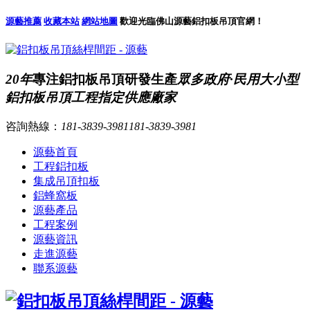
源藝推薦
收藏本站
網站地圖
歡迎光臨佛山源藝鋁扣板吊頂官網！
20年
專注鋁扣板吊頂研發生產
眾多政府·民用大小型
鋁扣板吊頂工程指定供應廠家
咨詢熱線：
181-3839-3981
181-3839-3981
源藝首頁
工程鋁扣板
集成吊頂扣板
鋁蜂窩板
源藝產品
工程案例
源藝資訊
走進源藝
聯系源藝