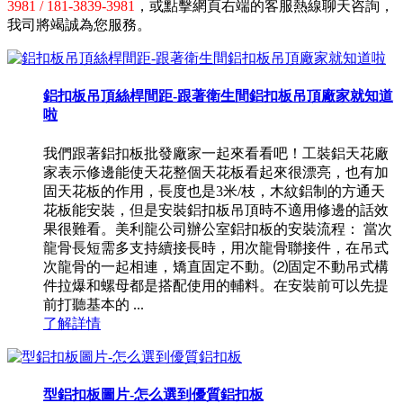
3981 / 181-3839-3981
，或點擊網頁右端的客服熱線聊天咨詢，
我司將竭誠為您服務。
鋁扣板吊頂絲桿間距-跟著衛生間鋁扣板吊頂廠家就知道
啦
我們跟著鋁扣板批發廠家一起來看看吧！工裝鋁天花廠
家表示修邊能使天花整個天花板看起來很漂亮，也有加
固天花板的作用，長度也是3米/枝，木紋鋁制的方通天
花板能安裝，但是安裝鋁扣板吊頂時不適用修邊的話效
果很難看。美利龍公司辦公室鋁扣板的安裝流程： 當次
龍骨長短需多支持續接長時，用次龍骨聯接件，在吊式
次龍骨的一起相連，矯直固定不動。⑵固定不動吊式構
件拉爆和螺母都是搭配使用的輔料。在安裝前可以先提
前打聽基本的 ...
了解詳情
型鋁扣板圖片-怎么選到優質鋁扣板