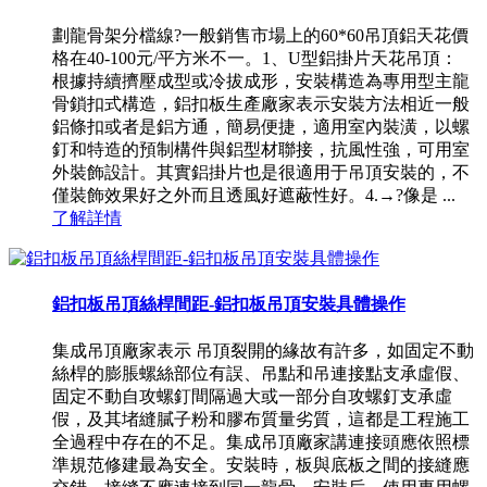
劃龍骨架分檔線?一般銷售市場上的60*60吊頂鋁天花價
格在40-100元/平方米不一。1、U型鋁掛片天花吊頂：
根據持續擠壓成型或冷拔成形，安裝構造為專用型主龍
骨鎖扣式構造，鋁扣板生產廠家表示安裝方法相近一般
鋁條扣或者是鋁方通，簡易便捷，適用室內裝潢，以螺
釘和特造的預制構件與鋁型材聯接，抗風性強，可用室
外裝飾設計。其實鋁掛片也是很適用于吊頂安裝的，不
僅裝飾效果好之外而且透風好遮蔽性好。4.→?像是 ...
了解詳情
鋁扣板吊頂絲桿間距-鋁扣板吊頂安裝具體操作
集成吊頂廠家表示 吊頂裂開的緣故有許多，如固定不動
絲桿的膨脹螺絲部位有誤、吊點和吊連接點支承虛假、
固定不動自攻螺釘間隔過大或一部分自攻螺釘支承虛
假，及其堵縫膩子粉和膠布質量劣質，這都是工程施工
全過程中存在的不足。集成吊頂廠家講連接頭應依照標
準規范修建最為安全。安裝時，板與底板之間的接縫應