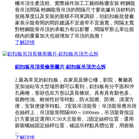
柵吊頂生產流程、實際操作加工工藝⑹格珊安裝 輕鋼龍
骨吊頂間隔 輕鋼龍骨吊頂的間隔尺寸要依據吊頂材料的
規格厚度以及安裝的面積不同來調節，但鋁扣板批發廠
家表示龍骨間的間距建議不宜過窄不宜過寬，間隔太寬
對輕鋼龍骨吊頂的承載力有以影響，間隔窄那么單位面
積內的重量加大也就增加了吊頂的負擔！
了解詳情
鋁扣板吊頂長條形圖片-鋁扣板吊頂怎么拆
2.最為常見的鋁扣板，在家居及辦公樓，影院，餐廳甚
至加油站等大型場所都可以看到，鋁扣板有分平面和沖
孔兩種，形狀也在方形以及長條狀。具有具有顏色多、
裝飾性強、耐候性好等特點，防火阻燃、防潮、清潔方
便，安裝便捷等特點。3安裝吊頂龍骨：吊頂龍骨應吊掛
在絲桿上，吊頂龍骨間隔900～1000mm，吊頂龍骨按設
計方案規定選用UC50大主龍骨。2固定絲桿位置：選用
膨脹螺絲固定絲桿位置，確認吊桿點具體位置，用膨脹
...
了解詳情