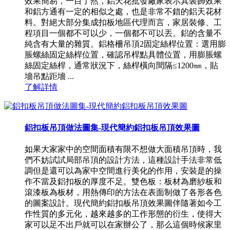
效果簡易，一目了然，鋁天花批發廠家表示其裝飾效果
和鋁方通有一定的相似之處，也是非常不錯的鋁天花材
料。對絕大部分集成扣板地區代理而言，家居裝修、工
程項目一個都不可以少，一個都不可以丟。鋁的含量不
純含有大量的雜質。鋁格柵吊頂2固定絲桿位置：選用膨
脹螺絲固定絲桿位置，確認吊桿點具體位置，用膨脹螺
絲固定絲桿，通常狀況下，絲桿橫向間隔≤1200㎜，貼
墻吊點距墻 ...
了解詳情
鋁扣板吊頂做法圖集-現代簡約鋁扣板吊頂效果圖
如果大家家中的空間面積有限不想做大面積吊頂時，我
們不妨試試局部吊頂的設計方法，這種設計手法非常低
調但是還可以為家中空間進行美化的作用，安裝是的操
作不當及鋁扣板的厚度不足。雙色板：板材為磨紗板和
滾漆板為板材，用熱傳印的方法在表面制做了各形各色
的圖案設計。現代簡約鋁扣板吊頂效果圖伴隨著如今工
作性質的多元化，越來越多的工作形態的衍生，使得大
家可以足不出戶就可以在家辦公了，那么這個時候家里