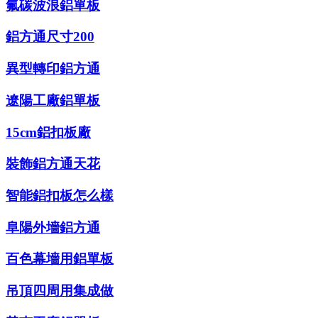
氟碳波浪鋁單板
鋁方通尺寸200
異型轉印鋁方通
遼陽工廠鋁單板
15cm鋁扣板廠
裝飾鋁方通天花
智能鋁扣板怎么樣
阜陽外墻鋁方通
百色幕墻用鋁單板
吊頂四周用集成做