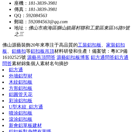
座機：
181-3839-3981
傳真：
181-3839-3981
QQ：
592084563
郵箱：
592084563@qq.com
地址：
佛山市南海區獅山鎮羅村聯和工業區東區16路9號
之三
佛山源藝裝飾20年來專注于高品質的
工裝鋁扣板
、
家裝鋁扣
板
、
鋁條扣
等
鋁扣板吊頂
材料研發和生產！
備案號：粵ICP備
16102525號
源藝吊頂問答
源藝鋁扣板博客
鋁方通問答
鋁方通
問答
素材錦集
個人素材
名句摘抄
鋁方通
外墻鋁型材
木紋鋁扣板
方形鋁扣板
鋁圓管天花
彩涂鋁扣板
U型木紋_鋁方通
噴涂鋁扣板
滾涂鋁扣板
新會鋁單板建材
鋁扣板對身體有害嗎