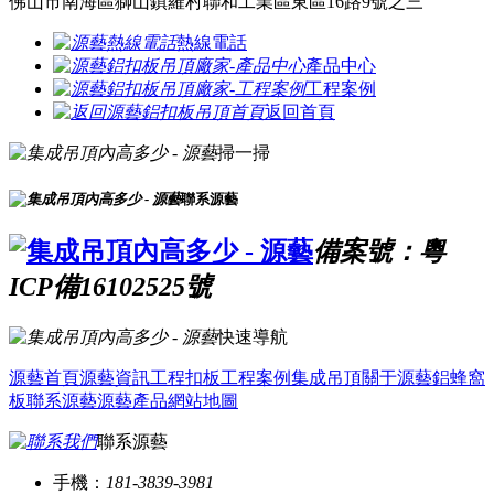
佛山市南海區獅山鎮羅村聯和工業區東區16路9號之三
熱線電話
產品中心
工程案例
返回首頁
掃一掃
聯系源藝
備案號：粵
ICP備16102525號
快速導航
源藝首頁
源藝資訊
工程扣板
工程案例
集成吊頂
關于源藝
鋁蜂窩
板
聯系源藝
源藝產品
網站地圖
聯系源藝
手機：
181-3839-3981