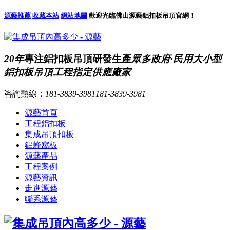
源藝推薦
收藏本站
網站地圖
歡迎光臨佛山源藝鋁扣板吊頂官網！
20年
專注鋁扣板吊頂研發生產
眾多政府·民用大小型
鋁扣板吊頂工程指定供應廠家
咨詢熱線：
181-3839-3981
181-3839-3981
源藝首頁
工程鋁扣板
集成吊頂扣板
鋁蜂窩板
源藝產品
工程案例
源藝資訊
走進源藝
聯系源藝