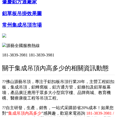
肇慶鋁方通廠家
鋁單板吊掛效果圖
常州集成吊頂市場
源藝全國服務熱線
181-3839-3981
181-3839-3981
關于集成吊頂內高多少的相關資訊動態
??佛山源藝吊頂，專注于鋁扣板吊頂行業20年，主營工程鋁扣
板，集成吊頂，鋁蜂窩板，鋁方通方管，鋁條扣及鋁單板幕
墻，產品廣泛應用于眾多大小型寫字樓、品牌商城、教育機
構、醫療康復工程等吊頂工程。
??自主研發，生產，銷售，一站式采購節省20%成本！如果您
對“
集成吊頂內高多少
”感興趣，歡迎來電咨詢
181-3839-3981 /