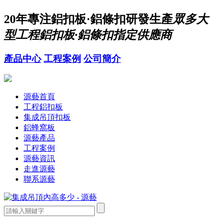
20年
專注鋁扣板·鋁條扣研發生產
眾多大
型工程鋁扣板·鋁條扣指定供應商
產品中心
工程案例
公司簡介
源藝首頁
工程鋁扣板
集成吊頂扣板
鋁蜂窩板
源藝產品
工程案例
源藝資訊
走進源藝
聯系源藝