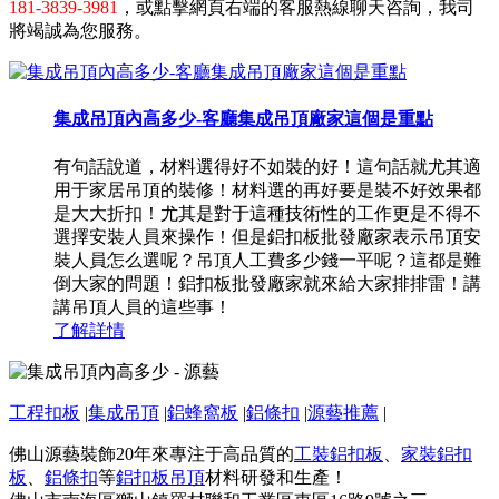
181-3839-3981
，或點擊網頁右端的客服熱線聊天咨詢，我司
將竭誠為您服務。
集成吊頂內高多少-客廳集成吊頂廠家這個是重點
有句話說道，材料選得好不如裝的好！這句話就尤其適
用于家居吊頂的裝修！材料選的再好要是裝不好效果都
是大大折扣！尤其是對于這種技術性的工作更是不得不
選擇安裝人員來操作！但是鋁扣板批發廠家表示吊頂安
裝人員怎么選呢？吊頂人工費多少錢一平呢？這都是難
倒大家的問題！鋁扣板批發廠家就來給大家排排雷！講
講吊頂人員的這些事！
了解詳情
工程扣板
|
集成吊頂
|
鋁蜂窩板
|
鋁條扣
|
源藝推薦
|
佛山源藝裝飾20年來專注于高品質的
工裝鋁扣板
、
家裝鋁扣
板
、
鋁條扣
等
鋁扣板吊頂
材料研發和生產！