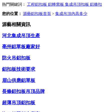
熱門關鍵詞：
工程鋁扣板
鋁蜂窩板
集成吊頂扣板
鋁條扣
您的位置：
源藝鋁扣板首頁
>
集成吊頂內高多少
源藝相關資訊
河北集成吊頂生產
亳州鋁單板廠家好
防火吊鋁扣板
鋁扣板技術要求
眉山供應鋁單板
長條鋁扣板吊頂品牌
超薄吊頂鋁扣板