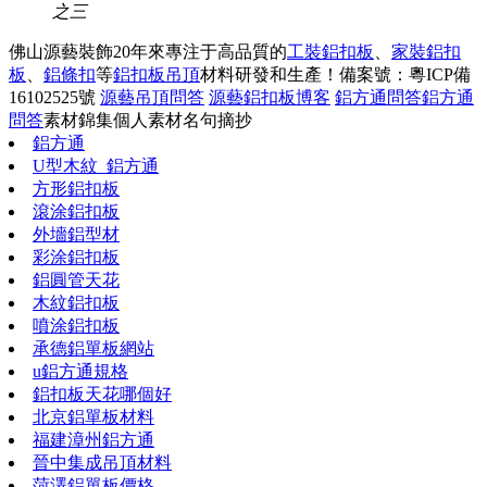
之三
佛山源藝裝飾20年來專注于高品質的
工裝鋁扣板
、
家裝鋁扣
板
、
鋁條扣
等
鋁扣板吊頂
材料研發和生產！
備案號：粵ICP備
16102525號
源藝吊頂問答
源藝鋁扣板博客
鋁方通問答
鋁方通
問答
素材錦集
個人素材
名句摘抄
鋁方通
U型木紋_鋁方通
方形鋁扣板
滾涂鋁扣板
外墻鋁型材
彩涂鋁扣板
鋁圓管天花
木紋鋁扣板
噴涂鋁扣板
承德鋁單板網站
u鋁方通規格
鋁扣板天花哪個好
北京鋁單板材料
福建漳州鋁方通
晉中集成吊頂材料
菏澤鋁單板價格