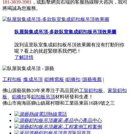
181-3839-3981
，或點擊網頁右端的客服熱線聊天咨詢，我司
將竭誠為您服務。
臥屋裝集成吊頂-多款臥室集成鋁扣板吊頂效果圖
說到這里臥室集成鋁扣板吊頂效果圖有沒有打動到你
呢？看上的就趕緊聯系我們吧！
了解詳情
工程扣板
|
集成吊頂
|
鋁蜂窩板
|
鋁條扣
|
源藝推薦
|
佛山源藝裝飾20年來專注于高品質的
工裝鋁扣板
、
家裝鋁扣
板
、
鋁條扣
等
鋁扣板吊頂
材料研發和生產！
佛山市南海區獅山鎮羅村聯和工業區東區16路9號之三
熱線電話
產品中心
工程案例
返回首頁