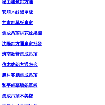
墻面建筑鋁方通
安順木紋鋁單板
甘肅鋁單板廠家
集成吊頂拼花效果圖
沈陽鋁方通廠家批發
濟南歐普集成吊頂
仿木紋鋁方通怎么
農村客廳集成吊頂
和平鋁幕墻鋁單板
集成吊頂不美觀