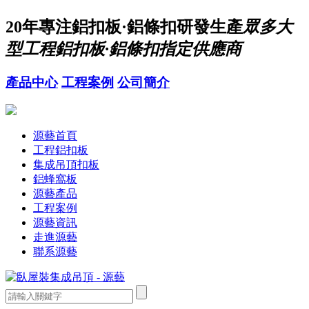
20年
專注鋁扣板·鋁條扣研發生產
眾多大
型工程鋁扣板·鋁條扣指定供應商
產品中心
工程案例
公司簡介
源藝首頁
工程鋁扣板
集成吊頂扣板
鋁蜂窩板
源藝產品
工程案例
源藝資訊
走進源藝
聯系源藝