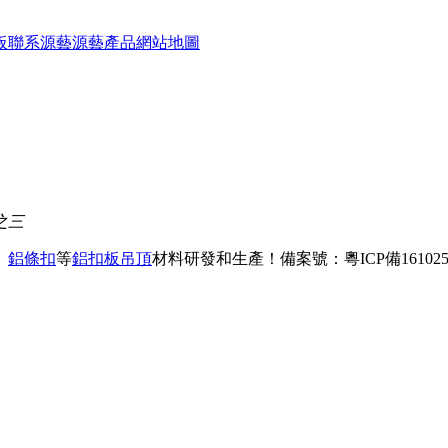
板
聯系源藝
源藝產品
網站地圖
之三
、
鋁條扣
等
鋁扣板吊頂
材料研發和生產！
備案號：粵ICP備161025