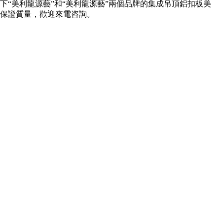
“美利龍源藝”和“美利龍源藝”兩個品牌的集成吊頂鋁扣板美
保證質量，歡迎來電咨詢。