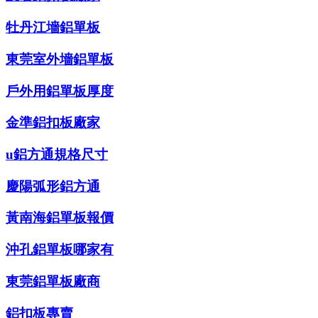
牡丹江墻鋁單板
東莞室外墻鋁單板
戶外用鋁單板厚度
金準鋁扣板廠家
u鋁方通規格尺寸
慶陽弧形鋁方通
黃南海鋁單板報價
沖孔鋁單板哪家有
東莞鋁單板廠商
鋁扣板專賣