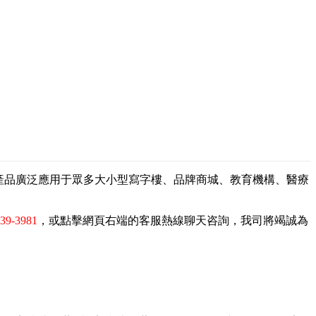
，產品廣泛應用于眾多大小型寫字樓、品牌商城、教育機構、醫療
839-3981
，或點擊網頁右端的客服熱線聊天咨詢，我司將竭誠為