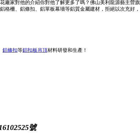
花廠家對他的介紹你對他了解更多了嗎？佛山美利龍源藝主營旗下
鋁格柵、鋁條扣、鋁單板幕墻等鋁質金屬建材，拒絕以次充好，
、
鋁條扣
等
鋁扣板吊頂
材料研發和生產！
102525號