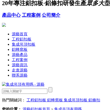
20年
專注鋁扣板·鋁條扣研發生產
眾多大型
產品中心
工程案例
公司簡介
源藝首頁
工程鋁扣板
集成吊頂扣板
鋁蜂窩板
源藝產品
工程案例
源藝資訊
走進源藝
聯系源藝
熱門關鍵詞：
工程鋁扣板
鋁蜂窩板
集成吊頂扣板
鋁條扣
您的位置：
源藝鋁扣板首頁
>
集成吊頂有用嗎