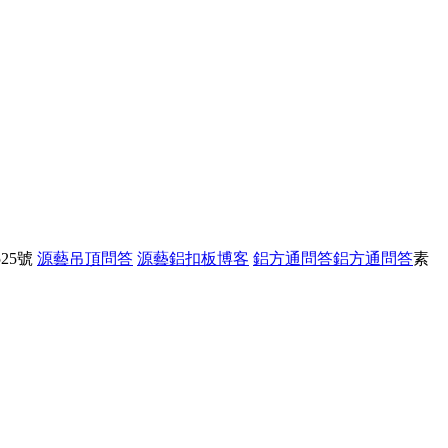
25號
源藝吊頂問答
源藝鋁扣板博客
鋁方通問答
鋁方通問答
素