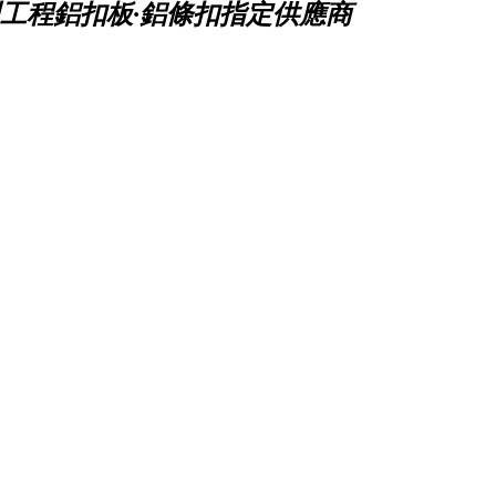
工程鋁扣板·鋁條扣指定供應商