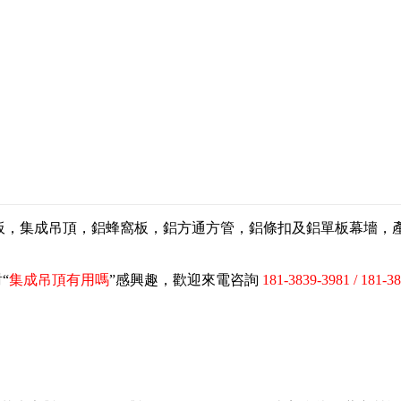
扣板，集成吊頂，鋁蜂窩板，鋁方通方管，鋁條扣及鋁單板幕墻
“
集成吊頂有用嗎
”感興趣，歡迎來電咨詢
181-3839-3981 / 181-3