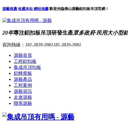
源藝推薦
收藏本站
網站地圖
歡迎光臨佛山源藝鋁扣板吊頂官網！
20年
專注鋁扣板吊頂研發生產
眾多政府·民用大小型
咨詢熱線：
181-3839-3981
181-3839-3981
源藝首頁
工程鋁扣板
集成吊頂扣板
鋁蜂窩板
源藝產品
工程案例
源藝資訊
走進源藝
聯系源藝