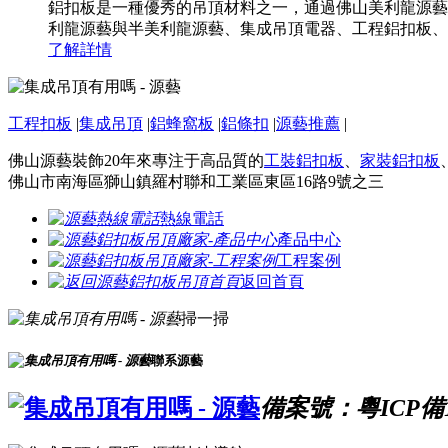
鋁扣板是一種優秀的吊頂材料之一，通過佛山美利龍源藝
利龍源藝與半美利龍源藝、集成吊頂電器、工程鋁扣板、
了解詳情
工程扣板
|
集成吊頂
|
鋁蜂窩板
|
鋁條扣
|
源藝推薦
|
佛山源藝裝飾20年來專注于高品質的
工裝鋁扣板
、
家裝鋁扣板
佛山市南海區獅山鎮羅村聯和工業區東區16路9號之三
熱線電話
產品中心
工程案例
返回首頁
掃一掃
聯系源藝
備案號：粵ICP備16