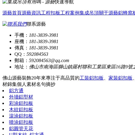
快速導航
源藝首頁
源藝資訊
工程扣板
工程案例
集成吊頂
關于源藝
鋁蜂窩
聯系源藝
手機：
181-3839-3981
座機：
181-3839-3981
傳真：
181-3839-3981
QQ：
592084563
郵箱：
592084563@qq.com
地址：
佛山市南海區獅山鎮羅村聯和工業區東區16路9號
佛山源藝裝飾20年來專注于高品質的
工裝鋁扣板
、
家裝鋁扣板
材錦集
個人素材
名句摘抄
鋁方通
外墻鋁型材
彩涂鋁扣板
木紋鋁扣板
滾涂鋁扣板
噴涂鋁扣板
鋁圓管天花
U型木紋_鋁方通