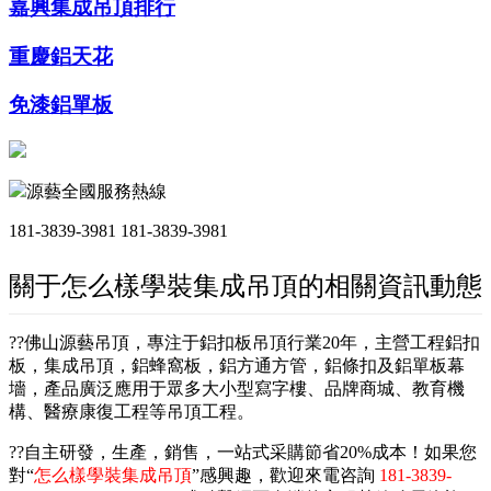
嘉興集成吊頂排行
重慶鋁天花
免漆鋁單板
源藝全國服務熱線
181-3839-3981
181-3839-3981
關于怎么樣學裝集成吊頂的相關資訊動態
??佛山源藝吊頂，專注于鋁扣板吊頂行業20年，主營工程鋁扣
板，集成吊頂，鋁蜂窩板，鋁方通方管，鋁條扣及鋁單板幕
墻，產品廣泛應用于眾多大小型寫字樓、品牌商城、教育機
構、醫療康復工程等吊頂工程。
??自主研發，生產，銷售，一站式采購節省20%成本！如果您
對“
怎么樣學裝集成吊頂
”感興趣，歡迎來電咨詢
181-3839-