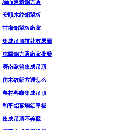
墻面建筑鋁方通
安順木紋鋁單板
甘肅鋁單板廠家
集成吊頂拼花效果圖
沈陽鋁方通廠家批發
濟南歐普集成吊頂
仿木紋鋁方通怎么
農村客廳集成吊頂
和平鋁幕墻鋁單板
集成吊頂不美觀