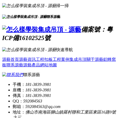
掃一掃
聯系源藝
備案號：粵
ICP備16102525號
快速導航
源藝首頁
源藝資訊
工程扣板
工程案例
集成吊頂
關于源藝
鋁蜂窩
板
聯系源藝
源藝產品
網站地圖
聯系源藝
手機：
181-3839-3981
座機：
181-3839-3981
傳真：
181-3839-3981
QQ：
592084563
郵箱：
592084563@qq.com
地址：
佛山市南海區獅山鎮羅村聯和工業區東區16路9號
之三