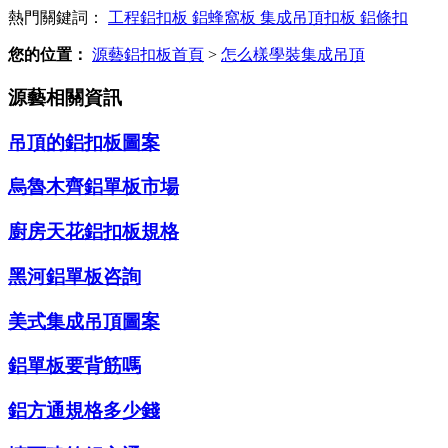
熱門關鍵詞：
工程鋁扣板
鋁蜂窩板
集成吊頂扣板
鋁條扣
您的位置：
源藝鋁扣板首頁
>
怎么樣學裝集成吊頂
源藝相關資訊
吊頂的鋁扣板圖案
烏魯木齊鋁單板市場
廚房天花鋁扣板規格
黑河鋁單板咨詢
美式集成吊頂圖案
鋁單板要背筋嗎
鋁方通規格多少錢