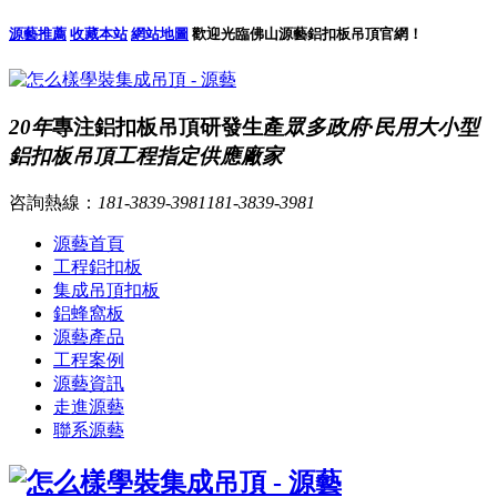
源藝推薦
收藏本站
網站地圖
歡迎光臨佛山源藝鋁扣板吊頂官網！
20年
專注鋁扣板吊頂研發生產
眾多政府·民用大小型
鋁扣板吊頂工程指定供應廠家
咨詢熱線：
181-3839-3981
181-3839-3981
源藝首頁
工程鋁扣板
集成吊頂扣板
鋁蜂窩板
源藝產品
工程案例
源藝資訊
走進源藝
聯系源藝