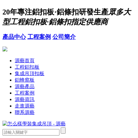
20年
專注鋁扣板·鋁條扣研發生產
眾多大
型工程鋁扣板·鋁條扣指定供應商
產品中心
工程案例
公司簡介
源藝首頁
工程鋁扣板
集成吊頂扣板
鋁蜂窩板
源藝產品
工程案例
源藝資訊
走進源藝
聯系源藝