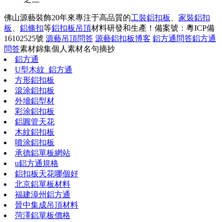
佛山源藝裝飾20年來專注于高品質的
工裝鋁扣板
、
家裝鋁扣
板
、
鋁條扣
等
鋁扣板吊頂
材料研發和生產！
備案號：粵ICP備
16102525號
源藝吊頂問答
源藝鋁扣板博客
鋁方通問答
鋁方通
問答
素材錦集
個人素材
名句摘抄
鋁方通
U型木紋_鋁方通
方形鋁扣板
滾涂鋁扣板
外墻鋁型材
彩涂鋁扣板
鋁圓管天花
木紋鋁扣板
噴涂鋁扣板
承德鋁單板網站
u鋁方通規格
鋁扣板天花哪個好
北京鋁單板材料
福建漳州鋁方通
晉中集成吊頂材料
菏澤鋁單板價格