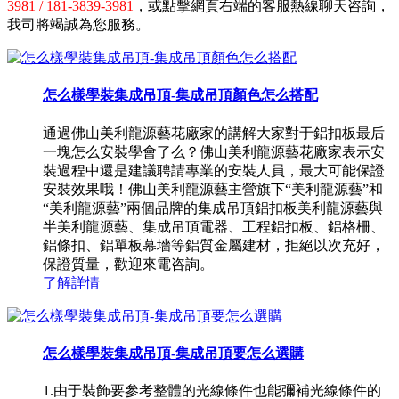
3981 / 181-3839-3981
，或點擊網頁右端的客服熱線聊天咨詢，
我司將竭誠為您服務。
怎么樣學裝集成吊頂-集成吊頂顏色怎么搭配
通過佛山美利龍源藝花廠家的講解大家對于鋁扣板最后
一塊怎么安裝學會了么？佛山美利龍源藝花廠家表示安
裝過程中還是建議聘請專業的安裝人員，最大可能保證
安裝效果哦！佛山美利龍源藝主營旗下“美利龍源藝”和
“美利龍源藝”兩個品牌的集成吊頂鋁扣板美利龍源藝與
半美利龍源藝、集成吊頂電器、工程鋁扣板、鋁格柵、
鋁條扣、鋁單板幕墻等鋁質金屬建材，拒絕以次充好，
保證質量，歡迎來電咨詢。
了解詳情
怎么樣學裝集成吊頂-集成吊頂要怎么選購
1.由于裝飾要參考整體的光線條件也能彌補光線條件的