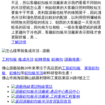
不足，所以客廳鋁扣板吊頂廠家表示我們看看不同朝向
的吊頂壁紙怎么選！例如朝東的大客廳日照時間較短主
要集中于早晨，美利龍源藝也較早的移開屋子，因此淺
色吊頂和淺色壁紙是比較好的配搭，以利用照明彌補長
時間無光照昏暗的情況 2、朝西的大客廳是一天受光照
較長的區域，與向南方位相較，一樣在客廳壁紙的挑選
上更趨向于冷色調，客廳鋁扣板吊頂廠家表示那樣才會
更顯舒服，美 ...
了解詳情
工程扣板
|
集成吊頂
|
鋁蜂窩板
|
鋁條扣
|
源藝推薦
|
佛山源藝裝飾20年來專注于高品質的
工裝鋁扣板
、
家裝鋁扣
板
、
鋁條扣
等
鋁扣板吊頂
材料研發和生產！
佛山市南海區獅山鎮羅村聯和工業區東區16路9號之三
熱線電話
產品中心
工程案例
返回首頁