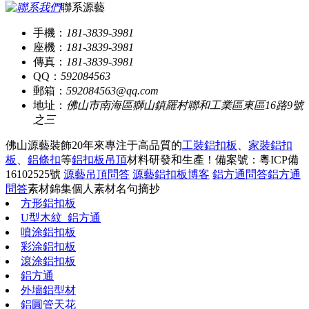
聯系源藝
手機：
181-3839-3981
座機：
181-3839-3981
傳真：
181-3839-3981
QQ：
592084563
郵箱：
592084563@qq.com
地址：
佛山市南海區獅山鎮羅村聯和工業區東區16路9號
之三
佛山源藝裝飾20年來專注于高品質的
工裝鋁扣板
、
家裝鋁扣
板
、
鋁條扣
等
鋁扣板吊頂
材料研發和生產！
備案號：粵ICP備
16102525號
源藝吊頂問答
源藝鋁扣板博客
鋁方通問答
鋁方通
問答
素材錦集
個人素材
名句摘抄
方形鋁扣板
U型木紋_鋁方通
噴涂鋁扣板
彩涂鋁扣板
滾涂鋁扣板
鋁方通
外墻鋁型材
鋁圓管天花