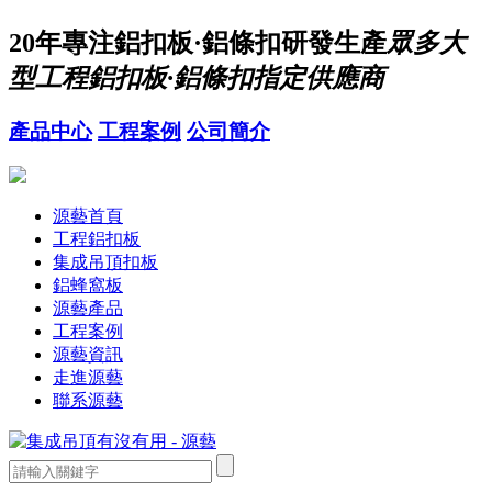
20年
專注鋁扣板·鋁條扣研發生產
眾多大
型工程鋁扣板·鋁條扣指定供應商
產品中心
工程案例
公司簡介
源藝首頁
工程鋁扣板
集成吊頂扣板
鋁蜂窩板
源藝產品
工程案例
源藝資訊
走進源藝
聯系源藝