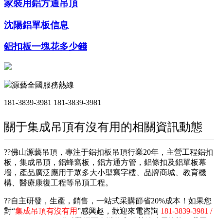
家裝用鋁方通吊頂
沈陽鋁單板信息
鋁扣板一塊花多少錢
源藝全國服務熱線
181-3839-3981
181-3839-3981
關于集成吊頂有沒有用的相關資訊動態
??佛山源藝吊頂，專注于鋁扣板吊頂行業20年，主營工程鋁扣
板，集成吊頂，鋁蜂窩板，鋁方通方管，鋁條扣及鋁單板幕
墻，產品廣泛應用于眾多大小型寫字樓、品牌商城、教育機
構、醫療康復工程等吊頂工程。
??自主研發，生產，銷售，一站式采購節省20%成本！如果您
對“
集成吊頂有沒有用
”感興趣，歡迎來電咨詢
181-3839-3981 /