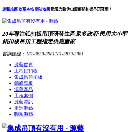
源藝推薦
收藏本站
網站地圖
歡迎光臨佛山源藝鋁扣板吊頂官網！
20年
專注鋁扣板吊頂研發生產
眾多政府·民用大小型
鋁扣板吊頂工程指定供應廠家
咨詢熱線：
181-3839-3981
181-3839-3981
源藝首頁
工程鋁扣板
集成吊頂扣板
鋁蜂窩板
源藝產品
工程案例
源藝資訊
走進源藝
聯系源藝