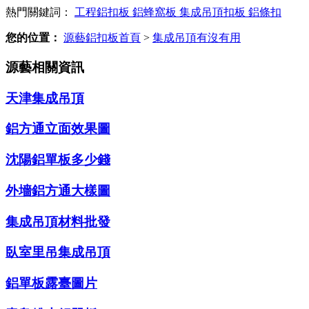
熱門關鍵詞：
工程鋁扣板
鋁蜂窩板
集成吊頂扣板
鋁條扣
您的位置：
源藝鋁扣板首頁
>
集成吊頂有沒有用
源藝相關資訊
天津集成吊頂
鋁方通立面效果圖
沈陽鋁單板多少錢
外墻鋁方通大樣圖
集成吊頂材料批發
臥室里吊集成吊頂
鋁單板露臺圖片