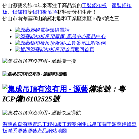
佛山源藝裝飾20年來專注于高品質的
工裝鋁扣板
、
家裝鋁扣
板
、
鋁條扣
等
鋁扣板吊頂
材料研發和生產！
佛山市南海區獅山鎮羅村聯和工業區東區16路9號之三
熱線電話
產品中心
工程案例
返回首頁
掃一掃
聯系源藝
備案號：粵
ICP備16102525號
快速導航
源藝首頁
源藝資訊
工程扣板
工程案例
集成吊頂
關于源藝
鋁蜂窩
板
聯系源藝
源藝產品
網站地圖