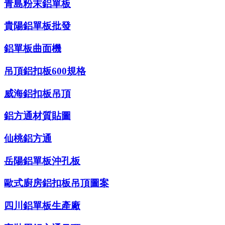
青島粉末鋁單板
貴陽鋁單板批發
鋁單板曲面機
吊頂鋁扣板600規格
威海鋁扣板吊頂
鋁方通材質貼圖
仙桃鋁方通
岳陽鋁單板沖孔板
歐式廚房鋁扣板吊頂圖案
四川鋁單板生產廠