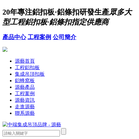
20年
專注鋁扣板·鋁條扣研發生產
眾多大
型工程鋁扣板·鋁條扣指定供應商
產品中心
工程案例
公司簡介
源藝首頁
工程鋁扣板
集成吊頂扣板
鋁蜂窩板
源藝產品
工程案例
源藝資訊
走進源藝
聯系源藝