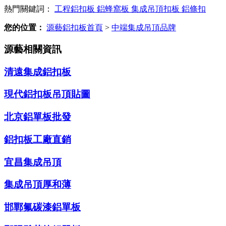
熱門關鍵詞：
工程鋁扣板
鋁蜂窩板
集成吊頂扣板
鋁條扣
您的位置：
源藝鋁扣板首頁
>
中端集成吊頂品牌
源藝相關資訊
清遠集成鋁扣板
現代鋁扣板吊頂貼圖
北京鋁單板批發
鋁扣板工廠直銷
宜昌集成吊頂
集成吊頂厚和薄
邯鄲氟碳漆鋁單板