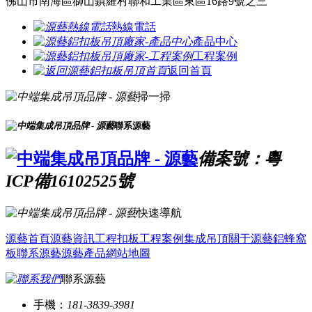
佛山市南海區獅山鎮羅村聯和工業區東區16路9號之三
熱線電話
產品中心
工程案例
返回首頁
掃一掃
聯系源藝
備案號：粵
ICP備16102525號
快速導航
源藝首頁
源藝資訊
工程扣板
工程案例
集成吊頂
關于源藝
鋁蜂窩
板
聯系源藝
源藝產品
網站地圖
聯系源藝
手機：
181-3839-3981