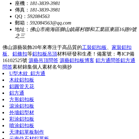
座機：
181-3839-3981
傳真：
181-3839-3981
QQ：
592084563
郵箱：
592084563@qq.com
地址：
佛山市南海區獅山鎮羅村聯和工業區東區16路9號
之三
佛山源藝裝飾20年來專注于高品質的
工裝鋁扣板
、
家裝鋁扣
板
、
鋁條扣
等
鋁扣板吊頂
材料研發和生產！
備案號：粵ICP備
16102525號
源藝吊頂問答
源藝鋁扣板博客
鋁方通問答
鋁方通
問答
素材錦集
個人素材
名句摘抄
U型木紋_鋁方通
木紋鋁扣板
鋁圓管天花
鋁方通
方形鋁扣板
滾涂鋁扣板
外墻鋁型材
彩涂鋁扣板
噴涂鋁扣板
天津鋁單板制作
云南仿石材鋁單板