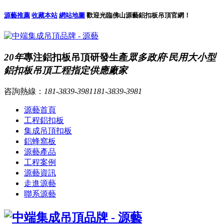
源藝推薦
收藏本站
網站地圖
歡迎光臨佛山源藝鋁扣板吊頂官網！
20年
專注鋁扣板吊頂研發生產
眾多政府·民用大小型
鋁扣板吊頂工程指定供應廠家
咨詢熱線：
181-3839-3981
181-3839-3981
源藝首頁
工程鋁扣板
集成吊頂扣板
鋁蜂窩板
源藝產品
工程案例
源藝資訊
走進源藝
聯系源藝