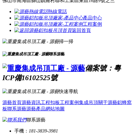
佛山市南海區獅山鎮羅村聯和工業區東區16路9號之三
熱線電話
產品中心
工程案例
返回首頁
掃一掃
聯系源藝
備案號：粵
ICP備16102525號
快速導航
源藝首頁
源藝資訊
工程扣板
工程案例
集成吊頂
關于源藝
鋁蜂窩
板
聯系源藝
源藝產品
網站地圖
聯系源藝
手機：
181-3839-3981