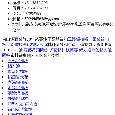
座機：
181-3839-3981
傳真：
181-3839-3981
QQ：
592084563
郵箱：
592084563@qq.com
地址：
佛山市南海區獅山鎮羅村聯和工業區東區16路9號
之三
佛山源藝裝飾20年來專注于高品質的
工裝鋁扣板
、
家裝鋁扣
板
、
鋁條扣
等
鋁扣板吊頂
材料研發和生產！
備案號：粵ICP備
16102525號
源藝吊頂問答
源藝鋁扣板博客
鋁方通問答
鋁方通
問答
素材錦集
個人素材
名句摘抄
方形鋁扣板
鋁方通
噴涂鋁扣板
鋁圓管天花
彩涂鋁扣板
木紋鋁扣板
滾涂鋁扣板
外墻鋁型材
U型木紋_鋁方通
鋁扣板形象墻
鋁條扣板公司