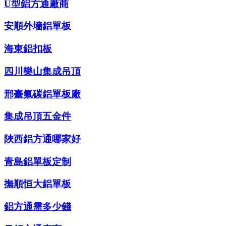
U型鋁方通廠商
安順外墻鋁單板
海東鋁扣板
四川樂山集成吊頂
邢臺氟碳鋁單板廠
集成吊頂五金件
陜西鋁方通哪家好
青島鋁單板定制
撫順恒大鋁單板
鋁方通需多少錢