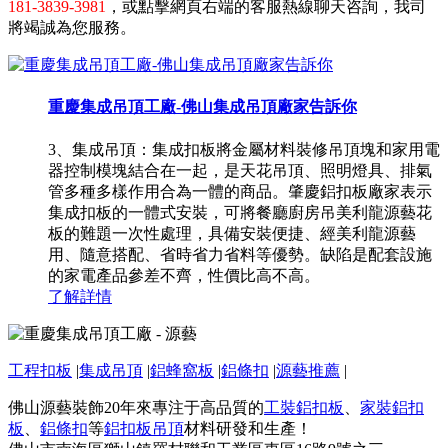
181-3839-3981
，或點擊網頁右端的客服熱線聊天咨詢，我司
將竭誠為您服務。
重慶集成吊頂工廠-佛山集成吊頂廠家告訴你
3、集成吊頂：集成扣板將金屬材料裝修吊頂塊和家用電
器控制模塊結合在一起，是天花吊頂、照明燈具、排氣
管多種多樣作用合為一體的商品。肇慶鋁扣板廠家表示
集成扣板的一體式安裝，可將餐廳廚房吊美利龍源藝花
板的難題一次性處理，具備安裝便捷、經美利龍源藝
用、隨意搭配、省時省力省料等優勢。缺陷是配套設施
的家電產品參差不齊，性價比高不高。
了解詳情
工程扣板
|
集成吊頂
|
鋁蜂窩板
|
鋁條扣
|
源藝推薦
|
佛山源藝裝飾20年來專注于高品質的
工裝鋁扣板
、
家裝鋁扣
板
、
鋁條扣
等
鋁扣板吊頂
材料研發和生產！