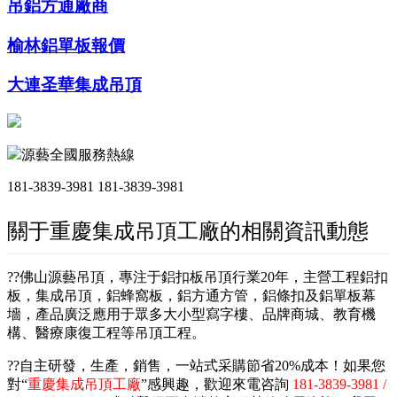
吊鋁方通廠商
榆林鋁單板報價
大連圣華集成吊頂
源藝全國服務熱線
181-3839-3981
181-3839-3981
關于重慶集成吊頂工廠的相關資訊動態
??佛山源藝吊頂，專注于鋁扣板吊頂行業20年，主營工程鋁扣
板，集成吊頂，鋁蜂窩板，鋁方通方管，鋁條扣及鋁單板幕
墻，產品廣泛應用于眾多大小型寫字樓、品牌商城、教育機
構、醫療康復工程等吊頂工程。
??自主研發，生產，銷售，一站式采購節省20%成本！如果您
對“
重慶集成吊頂工廠
”感興趣，歡迎來電咨詢
181-3839-3981 /