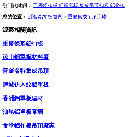
熱門關鍵詞：
工程鋁扣板
鋁蜂窩板
集成吊頂扣板
鋁條扣
您的位置：
源藝鋁扣板首頁
>
重慶集成吊頂工廠
源藝相關資訊
重慶條形鋁扣板
涼山鋁單板材料廠
普羅名特集成吊頂
鹽城仿木紋鋁單板
香洲鋁單板建材
汕尾鋁單板幕墻
食堂鋁扣板吊頂廠家