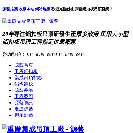
源藝推薦
收藏本站
網站地圖
歡迎光臨佛山源藝鋁扣板吊頂官網！
20年
專注鋁扣板吊頂研發生產
眾多政府·民用大小型
鋁扣板吊頂工程指定供應廠家
咨詢熱線：
181-3839-3981
181-3839-3981
源藝首頁
工程鋁扣板
集成吊頂扣板
鋁蜂窩板
源藝產品
工程案例
源藝資訊
走進源藝
聯系源藝