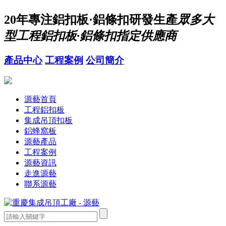
20年
專注鋁扣板·鋁條扣研發生產
眾多大
型工程鋁扣板·鋁條扣指定供應商
產品中心
工程案例
公司簡介
源藝首頁
工程鋁扣板
集成吊頂扣板
鋁蜂窩板
源藝產品
工程案例
源藝資訊
走進源藝
聯系源藝