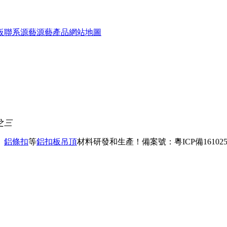
板
聯系源藝
源藝產品
網站地圖
之三
、
鋁條扣
等
鋁扣板吊頂
材料研發和生產！
備案號：粵ICP備161025