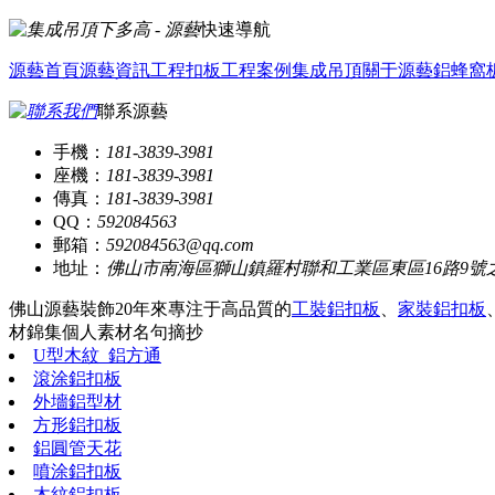
快速導航
源藝首頁
源藝資訊
工程扣板
工程案例
集成吊頂
關于源藝
鋁蜂窩
聯系源藝
手機：
181-3839-3981
座機：
181-3839-3981
傳真：
181-3839-3981
QQ：
592084563
郵箱：
592084563@qq.com
地址：
佛山市南海區獅山鎮羅村聯和工業區東區16路9號
佛山源藝裝飾20年來專注于高品質的
工裝鋁扣板
、
家裝鋁扣板
材錦集
個人素材
名句摘抄
U型木紋_鋁方通
滾涂鋁扣板
外墻鋁型材
方形鋁扣板
鋁圓管天花
噴涂鋁扣板
木紋鋁扣板