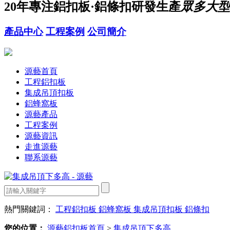
20年
專注鋁扣板·鋁條扣研發生產
眾多大型
產品中心
工程案例
公司簡介
源藝首頁
工程鋁扣板
集成吊頂扣板
鋁蜂窩板
源藝產品
工程案例
源藝資訊
走進源藝
聯系源藝
熱門關鍵詞：
工程鋁扣板
鋁蜂窩板
集成吊頂扣板
鋁條扣
您的位置：
源藝鋁扣板首頁
>
集成吊頂下多高