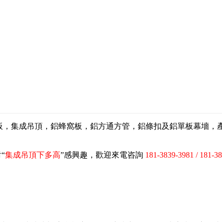
扣板，集成吊頂，鋁蜂窩板，鋁方通方管，鋁條扣及鋁單板幕墻
“
集成吊頂下多高
”感興趣，歡迎來電咨詢
181-3839-3981 / 181-3