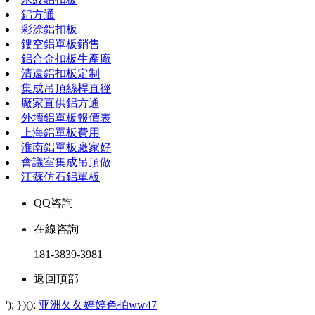
鋁方通
彩涂鋁扣板
鏤空鋁單板銷售
鋁合金扣板生產廠
清遠鋁扣板定制
集成吊頂絲桿直徑
廠家直供鋁方通
外墻鋁單板報價表
上海鋁單板費用
淮南鋁單板廠家好
會議室集成吊頂做
江蘇仿石鋁單板
QQ咨詢
在線咨詢
181-3839-3981
返回頂部
'); })();
亚洲夂夂婷婷色拍ww47