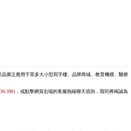
，產品廣泛應用于眾多大小型寫字樓、品牌商城、教育機構、醫療
839-3981
，或點擊網頁右端的客服熱線聊天咨詢，我司將竭誠為