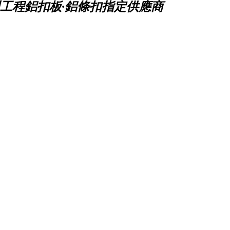
工程鋁扣板·鋁條扣指定供應商