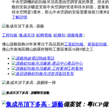
中央空調機的鋁扣板吊頂高度由空調管道的厚度、排水的
般的安裝步驟是安裝中央空調的管道和排水斜面，盡量靠
排水空間是5厘米，那么中央空調的安裝需要保留25厘米的
了解詳情
工程扣板
|
集成吊頂
|
鋁蜂窩板
|
鋁條扣
|
源藝推薦
|
佛山源藝裝飾20年來專注于高品質的
工裝鋁扣板
、
家裝鋁扣板
佛山市南海區獅山鎮羅村聯和工業區東區16路9號之三
熱線電話
產品中心
工程案例
返回首頁
掃一掃
聯系源藝
備案號：粵ICP備16