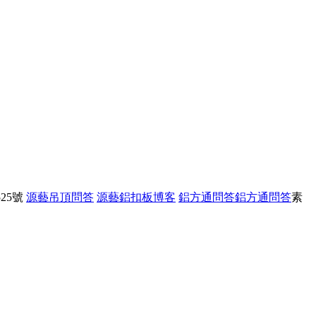
25號
源藝吊頂問答
源藝鋁扣板博客
鋁方通問答
鋁方通問答
素