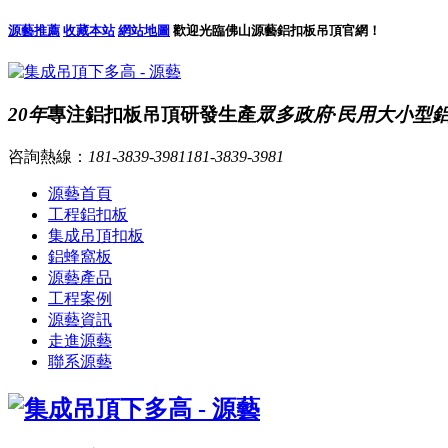
源藝推薦
收藏本站
網站地圖
歡迎光臨佛山源藝鋁扣板吊頂官網！
20年
專注鋁扣板吊頂研發生產
眾多政府·民用大小型
咨詢熱線：
181-3839-3981
181-3839-3981
源藝首頁
工程鋁扣板
集成吊頂扣板
鋁蜂窩板
源藝產品
工程案例
源藝資訊
走進源藝
聯系源藝