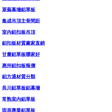
萊蕪幕墻鋁單板
集成吊頂主骨間距
室內鋁扣板吊頂
鋁扣板材質廠家直銷
甘肅鋁單板哪家好
惠州鋁扣板報價
鋁方通材質分類
吳川鋁單板鋁幕墻
常熟室內鋁單板
固原專業鋁單板