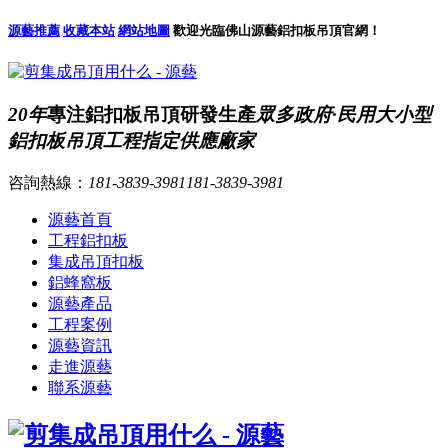
源藝推薦
收藏本站
網站地圖
歡迎光臨佛山源藝鋁扣板吊頂官網！
20年
專注鋁扣板吊頂研發生產
眾多政府·民用大小型
鋁扣板吊頂工程指定供應廠家
咨詢熱線：
181-3839-3981
181-3839-3981
源藝首頁
工程鋁扣板
集成吊頂扣板
鋁蜂窩板
源藝產品
工程案例
源藝資訊
走進源藝
聯系源藝