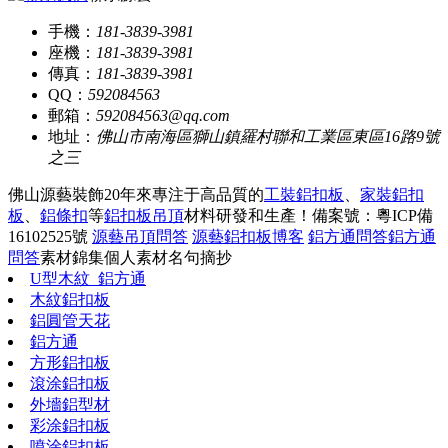
手機：
181-3839-3981
座機：
181-3839-3981
傳真：
181-3839-3981
QQ：
592084563
郵箱：
592084563@qq.com
地址：
佛山市南海區獅山鎮羅村聯和工業區東區16路9號
之三
佛山源藝裝飾20年來專注于高品質的
工裝鋁扣板
、
家裝鋁扣
板
、
鋁條扣
等
鋁扣板吊頂
材料研發和生產！
備案號：粵ICP備
16102525號
源藝吊頂問答
源藝鋁扣板博客
鋁方通問答
鋁方通
問答
素材錦集
個人素材
名句摘抄
U型木紋_鋁方通
木紋鋁扣板
鋁圓管天花
鋁方通
方形鋁扣板
滾涂鋁扣板
外墻鋁型材
彩涂鋁扣板
噴涂鋁扣板