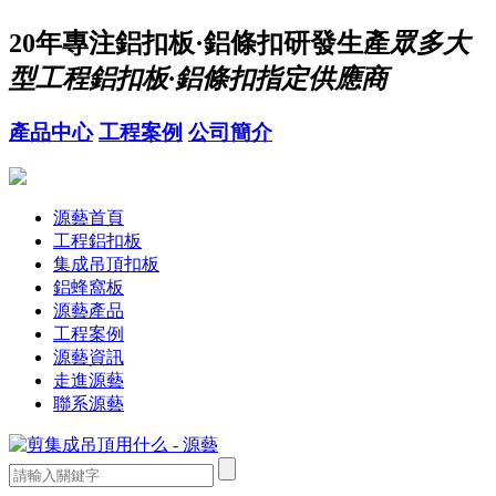
20年
專注鋁扣板·鋁條扣研發生產
眾多大
型工程鋁扣板·鋁條扣指定供應商
產品中心
工程案例
公司簡介
源藝首頁
工程鋁扣板
集成吊頂扣板
鋁蜂窩板
源藝產品
工程案例
源藝資訊
走進源藝
聯系源藝