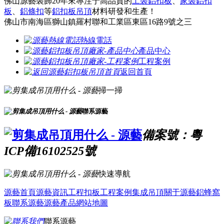
佛山源藝裝飾20年來專注于高品質的
工裝鋁扣板
、
家裝鋁扣
板
、
鋁條扣
等
鋁扣板吊頂
材料研發和生產！
佛山市南海區獅山鎮羅村聯和工業區東區16路9號之三
熱線電話
產品中心
工程案例
返回首頁
掃一掃
聯系源藝
備案號：粵
ICP備16102525號
快速導航
源藝首頁
源藝資訊
工程扣板
工程案例
集成吊頂
關于源藝
鋁蜂窩
板
聯系源藝
源藝產品
網站地圖
聯系源藝