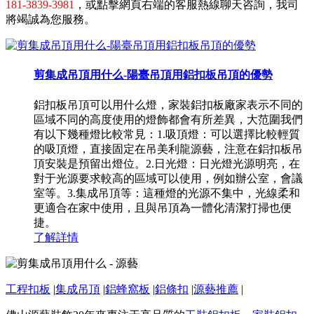
181-3839-3981
，或點擊網頁右端的客服熱線聊天咨詢，我司
將竭誠為您服務。
剪集成吊頂用什么-陽臺吊頂用鋁扣板吊頂的優勢
鋁扣板吊頂可以用什么燈，家裝鋁扣板廠家表示不同的
區域不同的高度使用的燈飾都會有所差異，大范圍我們
有以下幾種燈比較常見：1.吸頂燈：可以選擇比較輕質
的吸頂燈，直接固定在吊美利龍源藝，注意在鋁扣板吊
頂安裝是預留出燈位。2.日光燈：日光燈光源明亮，在
對于光源要求較高的區域可以使用，例如辦公室，會議
室等。3.集成吊頂等：這種燈的光源不集中，光線柔和
更適合在家中使用，且與吊頂為一體化清潔打掃也便
捷。
了解詳情
工程扣板
|
集成吊頂
|
鋁蜂窩板
|
鋁條扣
|
源藝推薦
|