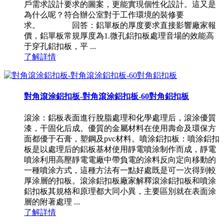
戶需求設計要求的圖案，更能實現個性化設計。這又是
為什么呢？符合辦公室對于工作環境的裝修要
求。 回答：鋁單板的厚度要求直接影響廠家報
價，鋁單板常規厚度為1.微孔鋁扣板處理音場的效能高
于穿孔鋁扣板，平 ...
了解詳情
對角滾涂鋁扣板-對角滾涂鋁扣板-60對角鋁扣板
滾涂：鋁板表面進行脫脂處理和化學處理后，滾涂優質
漆，干固化后成。優質的金屬材料在使用壽命及環保方
面都優于石膏，塑鋼及pvc材料。噴涂鋁扣板：噴涂鋁扣
板是以處理后的鋁板基材使用靜電噴涂制作而成，靜電
噴涂利用高壓靜電電廠中帶負電的涂料反向定向移動的
一種噴涂方式，這種方法有一點好處既是可一次得到較
厚涂層的扣板。滾涂鋁扣板廠家解釋滾涂鋁扣板和噴涂
鋁扣板其規格和原理都大同小異，主要區別就在表面涂
層的附著處理 ...
了解詳情