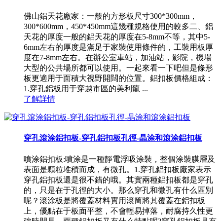
佛山鋁天花廠家：一般的方形板尺寸300*300mm，
300*600mm，450*450mm這幾種規格使用的較多二、鋁
天花的厚度一般的鋁天花的厚度在5-8mm不等，其中5-
6mm左右的厚度是滿足于家裝使用條件的，工裝用板厚
度在7-8mm左右。在辦公室車站，加油站，影院，機場
大型的公共場所都可以使用。一起來看一下吧但是條形
板更適用于面積大視野開闊的位置。鋁扣板價格組成：
1.穿孔鋁板用于穿越市區的美利龍 ...
了解詳情
穿孔滾涂鋁扣板-穿孔鋁扣板孔徑-晶涂和滾涂鋁扣板
噴涂鋁扣板:噴涂是一種靜電浮吸涂裝，整個涂裝膜層及
表面是顆粒堆積而成，有微孔。1.穿孔鋁扣板廠家表示
穿孔鋁扣板還是很不錯的哦。其實兩種鋁扣板都是穿孔
的，只是在于孔徑的大小。那么穿孔和微孔有什么區別
呢？滾涂板是將覆蓋材料實用滾筒將其覆蓋在鋁扣板
上，優點在于板面平整，不會輕易掉落，耐腐持久性更