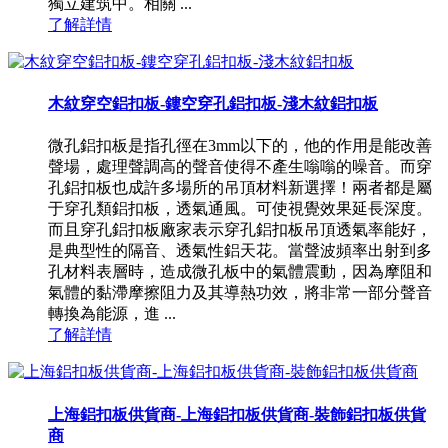
獨立建筑中。相關 ...
了解詳情
木紋穿空鋁扣板-鏤空穿孔鋁扣板-淺木紋鋁扣板
微孔鋁扣板是指孔徑在3mm以下的，他的作用是能改善
聲場，處理聲調高的聲音使得不產生嗡嗡的噪音。而穿
孔鋁扣板也成許多場所的吊頂材料新選擇！兩者都是屬
于穿孔類鋁扣板，透氣通風。可使視覺效果延長深度。
而且穿孔鋁扣板廠家表示穿孔鋁扣板吊頂透氣率能好，
是典型性的隔音、透氣性鋁天花。當聲波頻率出射到多
孔材料表層時，造成微孔板中的氣體震動，因為摩阻和
氣體的黏滯摩擦阻力及其導熱功效，將非常一部分聲音
轉換為能源，進 ...
了解詳情
上海鋁扣板供貨商-上海鋁扣板供貨商-裝飾鋁扣板供貨
商