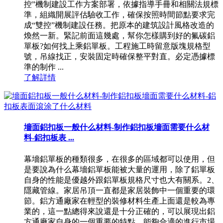
控”機制建設工作方案部署，依據指導手冊和相關法規標
準，組織開展評估驗收工作，確保按照時間節點要求完
成“雙控”機制建設任務。把原本的建筑設計風格改造的
煥然一新。緊記前面這幾處，幫你怎樣購到好的氟碳鋁
單板?如何找上乘鋁單板。工程施工時留意版塊規格型
號，吊線找正，安裝固定時確保整平對直。必定憑據標
準的制作 ...
了解詳情
墻面鋁扣板一般什么材料-制作鋁扣板墻面需要什么材
料-鋁扣板表 ...
幕墻鋁單板的種類很多，在很多的區域都可以使用，但
是要說為什么幕墻鋁單板能被大量的運用，除了鋁單板
自身的性能是優越外跟鋁單板規格尺寸也大有關系。2、
隱藏管線。家居吊頂一直都是家居裝飾中一個重要的環
節。鋁方通廠家在輕型的裝修材料生產上面還是較為專
業的，這一點總得來說還是十分正確的，可以展現出鋁
方通廠家自身的一個重要的特點，能夠合適的進行市場