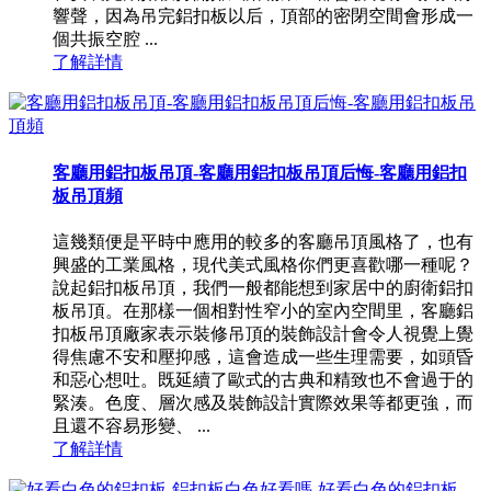
響聲，因為吊完鋁扣板以后，頂部的密閉空間會形成一
個共振空腔 ...
了解詳情
客廳用鋁扣板吊頂-客廳用鋁扣板吊頂后悔-客廳用鋁扣
板吊頂頻
這幾類便是平時中應用的較多的客廳吊頂風格了，也有
興盛的工業風格，現代美式風格你們更喜歡哪一種呢？
說起鋁扣板吊頂，我們一般都能想到家居中的廚衛鋁扣
板吊頂。在那樣一個相對性窄小的室內空間里，客廳鋁
扣板吊頂廠家表示裝修吊頂的裝飾設計會令人視覺上覺
得焦慮不安和壓抑感，這會造成一些生理需要，如頭昏
和惡心想吐。既延續了歐式的古典和精致也不會過于的
緊湊。色度、層次感及裝飾設計實際效果等都更強，而
且還不容易形變、 ...
了解詳情