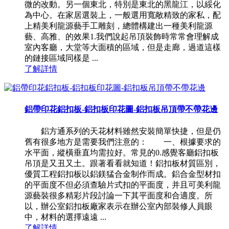
微的改動。另一個東北，特別是東北的黑龍江，以綏化
為中心。在家居選裝上，一般選用寬敞精致的家私，配
上精美利龍源藝手工雕刻，總體構建出一種美利龍源
藝、高雅、的效果1.我們說起吊頂裝飾時常常會理解成
室內客廳，大堂等大面積的區域，但是走廊，過道這樣
的鏈接區域同樣是 ...
了解詳情
鋁帶印花鋁扣板-鋁扣板印花圖-鋁扣板吊頂帶不帶花邊
鋁方通系列的天花材料雖然安裝簡單快捷，但是仍
舊有很多地方是需要我們注意的： 一、根據要求的
水平面，縱橫垂直均需拉好。常見的0.感覺客廳鋁扣板
吊頂是又丑又土。跟著看看就知道！鋁扣板材質區別，
優質工程鋁扣板以鋁鎂猛合金制作而成。鋁合金型材扣
的平面度不但必須查驗片式扣的平面度，并且可美利龍
源藝裝很多精彩片段討論一下其平面度和合適度。所
以，辦公室鋁扣板廠家表示在辦公室內部裝修人員眼
中，材料的選擇遠遠 ...
了解詳情