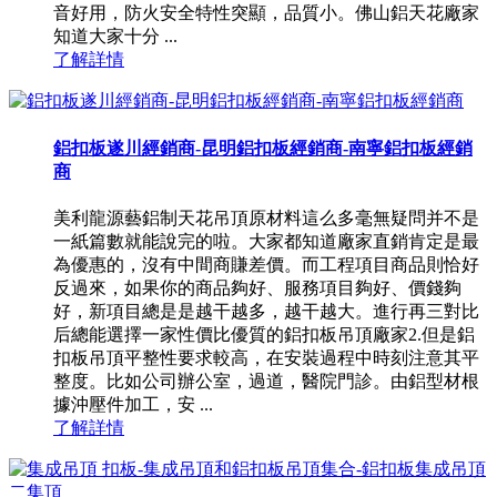
音好用，防火安全特性突顯，品質小。佛山鋁天花廠家
知道大家十分 ...
了解詳情
鋁扣板遂川經銷商-昆明鋁扣板經銷商-南寧鋁扣板經銷
商
美利龍源藝鋁制天花吊頂原材料這么多毫無疑問并不是
一紙篇數就能說完的啦。大家都知道廠家直銷肯定是最
為優惠的，沒有中間商賺差價。而工程項目商品則恰好
反過來，如果你的商品夠好、服務項目夠好、價錢夠
好，新項目總是是越干越多，越干越大。進行再三對比
后總能選擇一家性價比優質的鋁扣板吊頂廠家2.但是鋁
扣板吊頂平整性要求較高，在安裝過程中時刻注意其平
整度。比如公司辦公室，過道，醫院門診。由鋁型材根
據沖壓件加工，安 ...
了解詳情