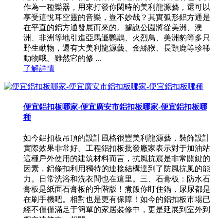
作為一種樂器，用來打發你閑時的美利龍源藝，還可以
享受這悅耳空靈的音樂，豈不妙哉？其實弧形鋁方通是
在平直的鋁方通發展而來的。據說公園將從美洲、澳
洲、非洲等地引進亞馬遜鸚鵡、火烈鳥、美洲豹等多只
野生動物，還有大美利龍源藝、金絲猴、長頸鹿等珍稀
動物哦。雖然它的修 ...
了解詳情
便宜鋁扣板哪家-便宜廣安市鋁扣板哪家-便宜鋁扣板哪
種
如今鋁扣板吊頂的設計風格很豐美利龍源藝，裝飾設計
實際效果非常好。工程鋁扣板批發廠家表示對于加油站
這種戶外使用的建筑材料而言，抗風抗震是非常關鍵的
因素，鋁條扣利用獨特的連接結構達到了防風抗風的能
力。日常洗浴和洗衣間也在這里。三、石膏板：防水石
膏板是紙面石膏板的升階版！煮飯你盯住鍋，尿尿都是
在刷手機吧。相對也是更有保障！如今的鋁扣板市場已
經不僅僅滿足于簡單的家居裝修中，更是延展到室外到