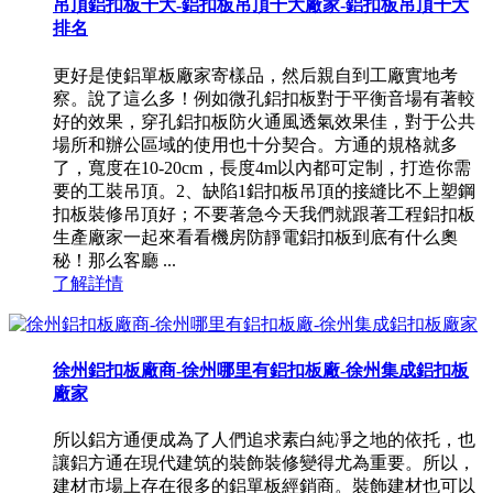
吊頂鋁扣板十大-鋁扣板吊頂十大廠家-鋁扣板吊頂十大
排名
更好是使鋁單板廠家寄樣品，然后親自到工廠實地考
察。說了這么多！例如微孔鋁扣板對于平衡音場有著較
好的效果，穿孔鋁扣板防火通風透氣效果佳，對于公共
場所和辦公區域的使用也十分契合。方通的規格就多
了，寬度在10-20cm，長度4m以內都可定制，打造你需
要的工裝吊頂。2、缺陷1鋁扣板吊頂的接縫比不上塑鋼
扣板裝修吊頂好；不要著急今天我們就跟著工程鋁扣板
生產廠家一起來看看機房防靜電鋁扣板到底有什么奧
秘！那么客廳 ...
了解詳情
徐州鋁扣板廠商-徐州哪里有鋁扣板廠-徐州集成鋁扣板
廠家
所以鋁方通便成為了人們追求素白純凈之地的依托，也
讓鋁方通在現代建筑的裝飾裝修變得尤為重要。所以，
建材市場上存在很多的鋁單板經銷商。裝飾建材也可以