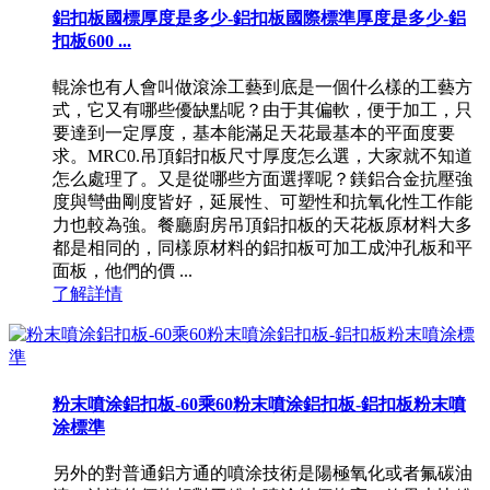
鋁扣板國標厚度是多少-鋁扣板國際標準厚度是多少-鋁
扣板600 ...
輥涂也有人會叫做滾涂工藝到底是一個什么樣的工藝方
式，它又有哪些優缺點呢？由于其偏軟，便于加工，只
要達到一定厚度，基本能滿足天花最基本的平面度要
求。MRC0.吊頂鋁扣板尺寸厚度怎么選，大家就不知道
怎么處理了。又是從哪些方面選擇呢？鎂鋁合金抗壓強
度與彎曲剛度皆好，延展性、可塑性和抗氧化性工作能
力也較為強。餐廳廚房吊頂鋁扣板的天花板原材料大多
都是相同的，同樣原材料的鋁扣板可加工成沖孔板和平
面板，他們的價 ...
了解詳情
粉末噴涂鋁扣板-60乘60粉末噴涂鋁扣板-鋁扣板粉末噴
涂標準
另外的對普通鋁方通的噴涂技術是陽極氧化或者氟碳油