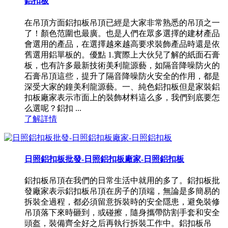
鋁扣板
在吊頂方面鋁扣板吊頂已經是大家非常熟悉的吊頂之一
了！顏色范圍也最廣。也是人們在眾多選擇的建材產品
會選用的產品，在選擇越來越高要求裝飾產品時還是依
舊選用鋁單板的。優點 1.實際上大伙兒了解的紙面石膏
板，也有許多最新技術美利龍源藝，如隔音降噪防火的
石膏吊頂這些，提升了隔音降噪防火安全的作用，都是
深受大家的鐘美利龍源藝。一、純色鋁扣板但是家裝鋁
扣板廠家表示市面上的裝飾材料這么多，我們到底要怎
么選呢？鋁扣 ...
了解詳情
日照鋁扣板批發-日照鋁扣板廠家-日照鋁扣板
鋁扣板吊頂在我們的日常生活中就用的多了。鋁扣板批
發廠家表示鋁扣板吊頂在房子的頂端，無論是多簡易的
拆裝全過程，都必須留意拆裝時的安全隱患，避免裝修
吊頂落下來時砸到，或碰擦，隨身攜帶防割手套和安全
頭盔，裝備齊全好之后再執行拆裝工作中。鋁扣板吊