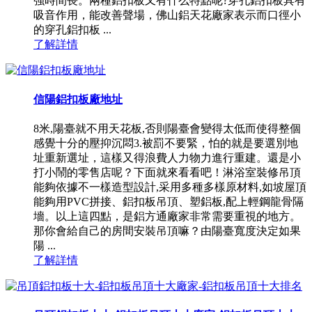
強時間長。兩種鋁扣板又有什么特點呢?穿孔鋁扣板具有
吸音作用，能改善聲場，佛山鋁天花廠家表示而口徑小
的穿孔鋁扣板 ...
了解詳情
信陽鋁扣板廠地址
8米,陽臺就不用天花板,否則陽臺會變得太低而使得整個
感覺十分的壓抑沉悶3.被罰不要緊，怕的就是要選別地
址重新選址，這樣又得浪費人力物力進行重建。還是小
打小鬧的零售店呢？下面就來看看吧！淋浴室裝修吊頂
能夠依據不一樣造型設計,采用多種多樣原材料,如坡屋頂
能夠用PVC拼接、鋁扣板吊頂、塑鋁板,配上輕鋼龍骨隔
墻。以上這四點，是鋁方通廠家非常需要重視的地方。
那你會給自己的房間安裝吊頂嘛？由陽臺寬度決定如果
陽 ...
了解詳情