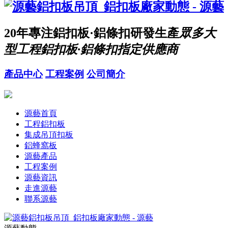
20年
專注鋁扣板·鋁條扣研發生產
眾多大
型工程鋁扣板·鋁條扣指定供應商
產品中心
工程案例
公司簡介
源藝首頁
工程鋁扣板
集成吊頂扣板
鋁蜂窩板
源藝產品
工程案例
源藝資訊
走進源藝
聯系源藝