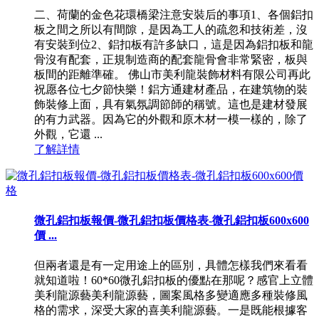
二、荷蘭的金色花環橋梁注意安裝后的事項1、各個鋁扣
板之間之所以有間隙，是因為工人的疏忽和技術差，沒
有安裝到位2、鋁扣板有許多缺口，這是因為鋁扣板和龍
骨沒有配套，正規制造商的配套龍骨會非常緊密，板與
板間的距離準確。 佛山市美利龍裝飾材料有限公司再此
祝愿各位七夕節快樂！鋁方通建材產品，在建筑物的裝
飾裝修上面，具有氣氛調節師的稱號。這也是建材發展
的有力武器。因為它的外觀和原木材一模一樣的，除了
外觀，它還 ...
了解詳情
微孔鋁扣板報價-微孔鋁扣板價格表-微孔鋁扣板600x600
價 ...
但兩者還是有一定用途上的區別，具體怎樣我們來看看
就知道啦！60*60微孔鋁扣板的優點在那呢？感官上立體
美利龍源藝美利龍源藝，圖案風格多變適應多種裝修風
格的需求，深受大家的喜美利龍源藝。一是既能根據客