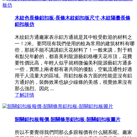
木紋色長條鋁扣板-長條木紋鋁扣板尺寸-木紋陽臺長條
鋁扣板仿
木紋鋁方通廠家表示鋁方通就是其中較受歡迎的材料之
一！2米。要問現有我們使用的較為常用的建筑材料有哪
些，那就不能不講講鋁天花材料了！一般來講，對于稍
有點兒年齡的，都喜美利龍源藝鋁格柵天花吊頂，花費
要性價比高，年輕人似乎就稍微偏美利龍源藝鋁方通多
一些，實際上兩者都有著共同的優點，空氣流通性好適
用于人流量大的區域。而鋁扣板各方面的性能是沒有鋁
方通好的，裝飾效果也缺少線條的美感，視覺效果沒有
那么強烈。因此 ...
了解詳情
韶關鋁扣板報價-韶關條形鋁扣板-韶關鋁扣板圖片
所以不要覺得我們問那么多跟報價有什么關系呢。廠家