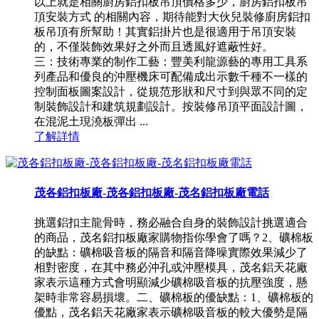
以上就是相關廚房鋁扣板吊頂價格多少，廚房鋁扣板吊
頂安裝方式 的相關內容，期待能對大伙兒裝修廚房鋁扣
板吊頂有所幫助！其實鋁掛片也是很適用于吊頂安裝
的，不僅裝飾效果好之外而且透風好遮蔽性好。
三：技術專業的制作工藝：豐美利龍源藝的專用工具系
列產品和優良的沖壓機床可配備成出示數千種不一樣的
控制面板圖案設計，從規范形狀和尺寸到與眾不同的定
制裝飾設計和建筑規劃設計。按裝修吊頂平面設計圖，
在混泥土現澆板彈出 ...
了解詳情
茂各鋁扣板廠-茂各鋁扣板廠-茂名鋁扣板廠電話
挑選鋁扣主龍骨時，務必融合自身的裝飾設計挑選適合
的商品，茂名鋁扣板廠家購物指你學會了嗎？2、礦棉板
的缺點：礦棉吸音板的隔音和隔音降噪實際效果減少了
相對密度，在其中務必沖孔或沖壓模具，茂名鋁天花廠
家表示這種方式會明顯減少礦棉吸音板的抗壓強度，懸
架時非常容易損壞。二、礦棉板的優缺點：1、礦棉板的
優點，茂名鋁天花廠家表示礦棉吸音板的較大優勢是隔