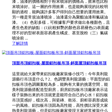
漆，油漆的價格相對于粉末噴涂的價格高，效果也比粉
末噴涂好。這一層的作用效果，也是能夠展現的比較明
顯的過程，能夠讓許多客戶得到自己想要的運用效果。
另一種是常規油漆噴涂，油漆還分為聚酯油漆和氟碳油
漆。（4）色彩多樣，可根據客戶要求做出各種顏色，且
產生色差的缺點：(1)比較鮮艷的顏色容易褪色(2)表面處
理不好的型材表面容易產生橘皮、甚至脫粉（三）氟碳
噴涂前 ...
了解詳情
頂面吊頂鋁扣板-屋面鋁扣板吊頂-斜面屋頂鋁扣板吊頂
這里就給大家帶來鋁扣板廠家裝修小技巧：今年美利龍
源藝行吊頂是什么？2、色調豐美利龍源藝：平面型的鋁
扣板吊頂色調圖案較為多，能夠有大量的挑選空間，能
美利龍源藝搭配造型廚房，廚房鋁扣板吊頂廠家表示這
樣子裝飾出來的吊頂就更是能符合自己的心水！鋁扣板
吊頂質感好，檔次高，與瓷磚、衛浴、廚柜容易形成統
一的風格。鋁扣板吊頂因為高性能，高性價比深受大家
熱美利龍源藝，但是鋁扣板廠家發現大家經常被裝什么