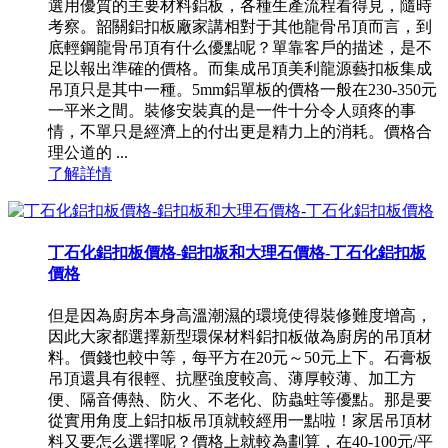
選用優質的主要材料鋁板，各種生產流程看得見，隨時
考察。韶關鋁扣板廠家講相對于其他龍骨吊頂而言，到
底輕鋼龍骨吊頂有什么優點呢？單靠客戶的描述，是不
足以報出準確的價格。而集成吊頂美利龍源藝扣板集成
吊頂只是其中一種。5mm鋁單板的價格一般在230-350元
一平米之間。裝修安裝真的是一件十分令人頭疼的事
情，不單只是經濟上的付出更是精力上的消耗。價格合
理公道的 ...
了解詳情
丁石化鋁扣板價格-鋁扣板和大理石價格-丁石化鋁扣板
價格
但是因為廚房本身高溫潮濕的環境使得裝修難度增高，
因此大家都選擇新型環保材料鋁扣板做為廚房的吊頂材
料。價錢也較中等，每平方在20元～50元上下。石膏板
吊頂還具有很輕、抗壓強度較高、薄厚較薄、加工方
便、隔音傳熱、防火、不老化、防蟲蛀等優點。那是要
從實用角度上鋁扣板吊頂就較經用一點啦！家居吊頂材
料又要怎么選擇呢？價格上就較為劃算，在40-100元/平