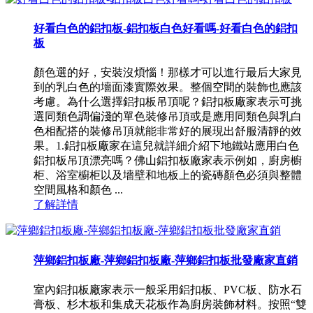
好看白色的鋁扣板-鋁扣板白色好看嗎-好看白色的鋁扣
板
顏色選的好，安裝沒煩惱！那樣才可以進行最后大家見
到的乳白色的墻面漆實際效果。整個空間的裝飾也應該
考慮。為什么選擇鋁扣板吊頂呢？鋁扣板廠家表示可挑
選同類色調偏淺的單色裝修吊頂或是應用同類色與乳白
色相配搭的裝修吊頂就能非常好的展現出舒服清靜的效
果。1.鋁扣板廠家在這兒就詳細介紹下地鐵站應用白色
鋁扣板吊頂漂亮嗎？佛山鋁扣板廠家表示例如，廚房櫥
柜、浴室櫥柜以及墻壁和地板上的瓷磚顏色必須與整體
空間風格和顏色 ...
了解詳情
萍鄉鋁扣板廠-萍鄉鋁扣板廠-萍鄉鋁扣板批發廠家直銷
室內鋁扣板廠家表示一般采用鋁扣板、PVC板、防水石
膏板、杉木板和集成天花板作為廚房裝飾材料。按照“雙