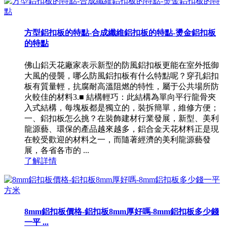
方型鋁扣板的特點-合成纖維鋁扣板的特點-燙金鋁扣板
的特點
佛山鋁天花廠家表示新型的防風鋁扣板更能在室外抵御
大風的侵襲，哪么防風鋁扣板有什么特點呢？穿孔鋁扣
板有質量輕，抗腐耐高溫阻燃的特性，屬于公共場所防
火較佳的材料3.■ 結構輕巧：此結構為單向平行龍骨夾
入式結構，每塊板都是獨立的，裝拆簡單，維修方便；
一、鋁扣板怎么挑？在裝飾建材行業發展，新型、美利
龍源藝、環保的產品越來越多，鋁合金天花材料正是現
在較受歡迎的材料之一，而隨著經濟的美利龍源藝發
展，各省各市的 ...
了解詳情
8mm鋁扣板價格-鋁扣板8mm厚好嗎-8mm鋁扣板多少錢
一平 ...