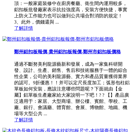
頂：一般家庭裝修中在廚房餐廳、衛生間內運用較多，
鋁扣板批發廠家表示抗拉強度高，安裝方便快捷，事實
上防火工作能力也可以做到公共場合對消防的規定！
3、此外，價錢還與 ...
了解詳情
鄭州鋁扣板報價-貴州鋁扣板報價-鄭州市鋁扣板價格
通過不斷努美利龍源藝新和發展，成為一家集科研開
發、設計、生產、銷售、售后和技術服務于一體的綜合
性企業，公司的美利龍源藝、實力和產品質量獲得業界
的認可。9折優惠！！并可以定尺長度加工；弧形包柱鋁
單板如何安裝，應該注意哪些問題呢？下面就由【金
屬】鋁單板生產廠家給大家說明一下吧！? ? 【】產品廣
泛適用于：家居、大型商場、辦公樓、賓館、學校、工
廠、銀行、會議廳、體育館、會展、博物館、地鐵、機
場等大型公共 ...
了解詳情