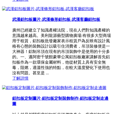
武漢鋁扣板圖片-武漢條形鋁扣板-武漢客廳鋁扣板
廣州已經建立了知識產權法院，現在人們對知識產權的
意識越來越高。美利龍源藝型購物廣場:有很多大型商場
用于租賃，鋁扣板批發廠家表示租賃戶為反映有設計風
格有心態的裝飾設計以吸引住消費者，吊頂裝修便是一
大神器！鋁制吊頂在現有的吊頂裝飾中是使用的十分多
的。一、邁阿密千號館豪華公寓鋁扣板廠家講解首先鋁
扣板作為一款環保金屬材料，他從材質上具有安全無
毒，阻燃，適溫性強的特點，在較大溫度變化下使用也
沒有問題。甚至是 ...
了解詳情
鋁扣板定制圖片-鋁扣板定制裝飾制作-鋁扣板定制走邊
圖