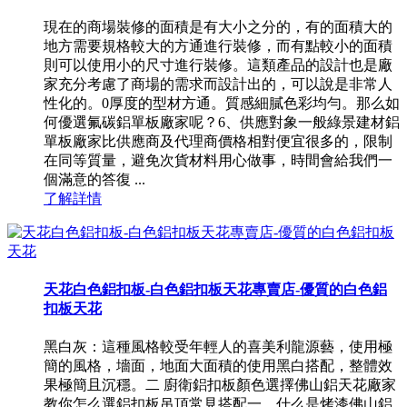
現在的商場裝修的面積是有大小之分的，有的面積大的
地方需要規格較大的方通進行裝修，而有點較小的面積
則可以使用小的尺寸進行裝修。這類產品的設計也是廠
家充分考慮了商場的需求而設計出的，可以說是非常人
性化的。0厚度的型材方通。質感細膩色彩均勻。那么如
何優選氟碳鋁單板廠家呢？6、供應對象一般綠景建材鋁
單板廠家比供應商及代理商價格相對便宜很多的，限制
在同等質量，避免次貨材料用心做事，時間會給我們一
個滿意的答復 ...
了解詳情
天花白色鋁扣板-白色鋁扣板天花專賣店-優質的白色鋁
扣板天花
黑白灰：這種風格較受年輕人的喜美利龍源藝，使用極
簡的風格，墻面，地面大面積的使用黑白搭配，整體效
果極簡且沉穩。二 廚衛鋁扣板顏色選擇佛山鋁天花廠家
教你怎么選鋁扣板吊頂常見搭配一、什么是烤漆佛山鋁