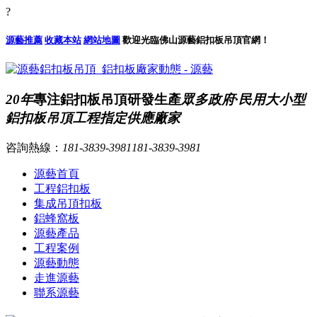
?
源藝推薦
收藏本站
網站地圖
歡迎光臨佛山源藝鋁扣板吊頂官網！
20年
專注鋁扣板吊頂研發生產
眾多政府·民用大小型
鋁扣板吊頂工程指定供應廠家
咨詢熱線：
181-3839-3981
181-3839-3981
源藝首頁
工程鋁扣板
集成吊頂扣板
鋁蜂窩板
源藝產品
工程案例
源藝動態
走進源藝
聯系源藝