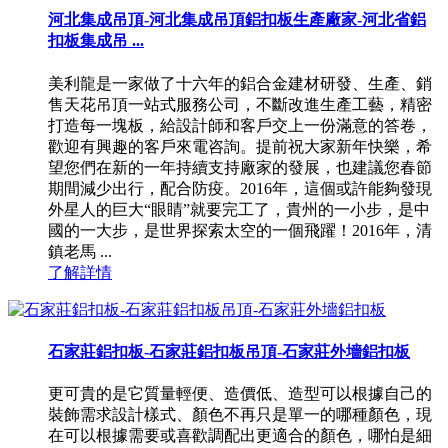
河北集成吊頂-河北集成吊頂鋁扣板生產廠家-河北省鋁
扣板集成吊 ...
美利龍是一家做了十六年的鋁合金建材研發、生產、銷
售天花吊頂一站式服務公司，不斷改進生產工藝，精密
打造每一塊板，給設計師和客戶交上一份滿意的答卷，
歡迎有興趣的客戶來電咨詢。提前祝大家新年快樂，希
望您們在新的一年持續支持廠家的發展，也建議您春節
期間減少出行，配合防疫。2016年，這個或許能夠發現
外星人的巨大“眼睛”就要完工了，貴州的一小步，是中
國的一大步，是世界探索太空的一個飛躍！2016年，清
鎮老馬 ...
了解詳情
石家莊鋁扣板-石家莊鋁扣板吊頂-石家莊外墻鋁扣板
更可貴的是它質量輕便、造價低、造型可以根據自己的
裝飾需求設計樣式、顏色不再只是單一的哪種顏色，現
在可以根據需要或喜歡調配出更適合的顏色，哪怕是細