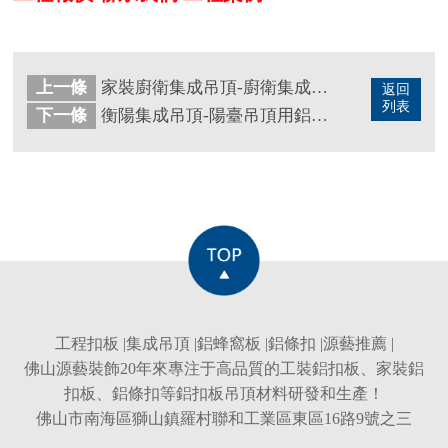
上一條
家裝廚衛集成吊頂-廚衛集成吊頂廠家告訴你
返回
列表
下一條
衡陽集成吊頂-陽臺吊頂用鋁扣板好不好
工程扣板
|
集成吊頂
|
鋁蜂窩板
|
鋁條扣
|
源藝推薦
|
佛山源藝裝飾20年來專注于高品質的
工裝鋁扣板
、
家裝鋁
扣板
、
鋁條扣
等
鋁扣板吊頂
材料研發和生產！
佛山市南海區獅山鎮羅村聯和工業區東區16路9號之三