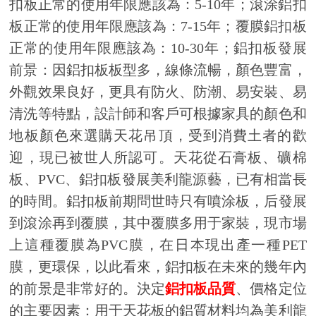
扣板正常的使用年限應該為：5-10年；滾涂鋁扣
板正常的使用年限應該為：7-15年；覆膜鋁扣板
正常的使用年限應該為：10-30年；鋁扣板發展
前景：因鋁扣板板型多，線條流暢，顏色豐富，
外觀效果良好，更具有防火、防潮、易安裝、易
清洗等特點，設計師和客戶可根據家具的顏色和
地板顏色來選購天花吊頂，受到消費土者的歡
迎，現已被世人所認可。天花從石膏板、礦棉
板、PVC、鋁扣板發展美利龍源藝，已有相當長
的時間。鋁扣板前期問世時只有噴涂板，后發展
到滾涂再到覆膜，其中覆膜多用于家裝，現市場
上這種覆膜為PVC膜，在日本現出產一種PET
膜，更環保，以此看來，鋁扣板在未來的幾年內
的前景是非常好的。決定
鋁扣板品質
、價格定位
的主要因素：用于天花板的鋁質材料均為美利龍