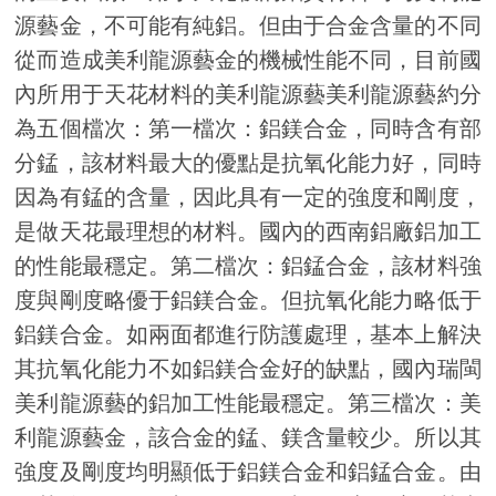
源藝金，不可能有純鋁。但由于合金含量的不同
從而造成美利龍源藝金的機械性能不同，目前國
內所用于天花材料的美利龍源藝美利龍源藝約分
為五個檔次：第一檔次：鋁鎂合金，同時含有部
分錳，該材料最大的優點是抗氧化能力好，同時
因為有錳的含量，因此具有一定的強度和剛度，
是做天花最理想的材料。國內的西南鋁廠鋁加工
的性能最穩定。第二檔次：鋁錳合金，該材料強
度與剛度略優于鋁鎂合金。但抗氧化能力略低于
鋁鎂合金。如兩面都進行防護處理，基本上解決
其抗氧化能力不如鋁鎂合金好的缺點，國內瑞閩
美利龍源藝的鋁加工性能最穩定。第三檔次：美
利龍源藝金，該合金的錳、鎂含量較少。所以其
強度及剛度均明顯低于鋁鎂合金和鋁錳合金。由