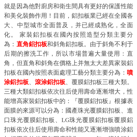
就是因為他對廚房和衛生間具有更好的保護性能
和美化裝飾作用！目前，鋁扣板業已經在全國各
大、中型城市全面普及，并已經成熟化，全面
化。 家裝鋁扣板在國內按照造型分類主要分
為：
直角鋁扣板
和斜角鋁扣板。由于斜角不利于
后期的擦洗工作，所以市場普遍大量使用：直
角，但直角和斜角在價格上并無太大差異家裝鋁
扣板在國內按照表面處理工藝分類主要分為：
噴
涂鋁扣板
、
滾涂鋁扣板
、覆膜鋁扣板三種大類。
三種大類鋁扣板依次往后使用壽命逐漸增大，性
能增高家裝鋁扣板中的：『覆膜鋁扣板』根據表
面膜的來源可以分為：國產珠光覆膜鋁扣板、進
口珠光覆膜鋁扣板、LG珠光覆膜鋁扣板覆膜鋁
扣板依次往后使用壽命和性能又逐漸增強噴涂鋁