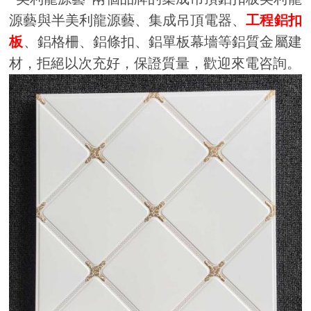
源藝與半美利龍源藝、集成吊頂電器、
工程鋁扣
板
、鋁格柵、鋁條扣、鋁單板幕墻等鋁質金屬建
材，拒絕以次充好，保證質量，歡迎來電咨詢。