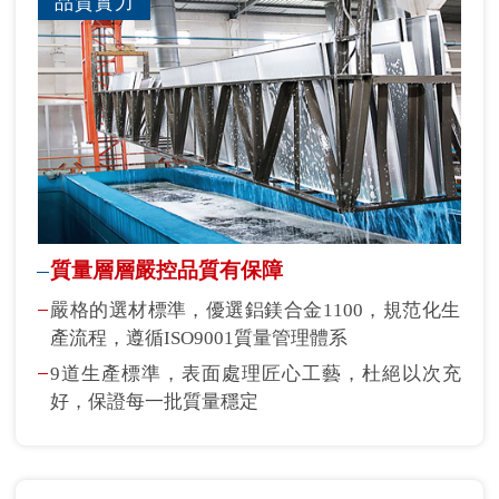
品質實力
質量層層嚴控品質有保障
嚴格的選材標準，優選鋁鎂合金1100，規范化生
產流程，遵循ISO9001質量管理體系
9道生產標準，表面處理匠心工藝，杜絕以次充
好，保證每一批質量穩定